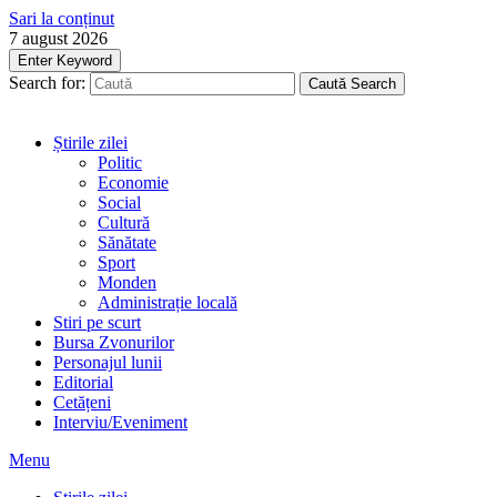
Sari la conținut
7 august 2026
Enter Keyword
Search for:
Caută
Search
Știrile zilei
Politic
Economie
Social
Cultură
Sănătate
Sport
Monden
Administrație locală
Stiri pe scurt
Bursa Zvonurilor
Personajul lunii
Editorial
Cetățeni
Interviu/Eveniment
Menu