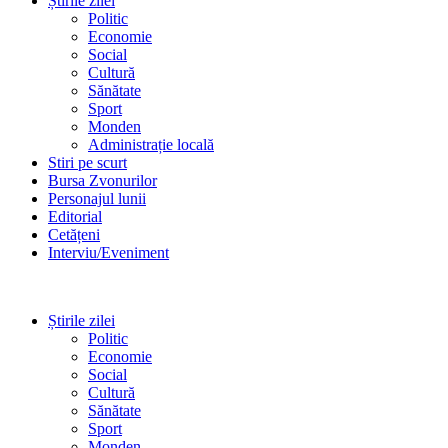
Știrile zilei
Politic
Economie
Social
Cultură
Sănătate
Sport
Monden
Administrație locală
Stiri pe scurt
Bursa Zvonurilor
Personajul lunii
Editorial
Cetățeni
Interviu/Eveniment
Știrile zilei
Politic
Economie
Social
Cultură
Sănătate
Sport
Monden