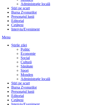
Administrație locală
Stiri pe scurt
Bursa Zvonurilor
Personajul lunii
Editorial
Cetățeni
Interviu/Eveniment
Menu
Știrile zilei
Politic
Economie
Social
Cultură
Sănătate
Sport
Monden
Administrație locală
Stiri pe scurt
Bursa Zvonurilor
Personajul lunii
Editorial
Cetățeni
Interviu/Eveniment