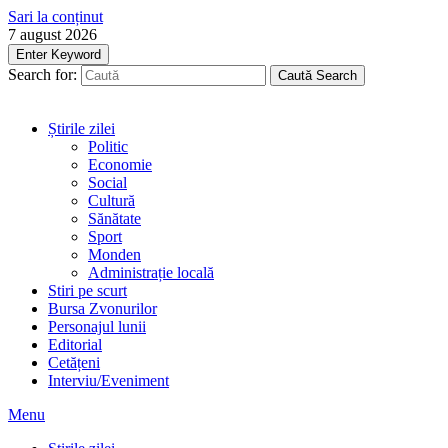
Sari la conținut
7 august 2026
Enter Keyword
Search for:
Caută
Search
Știrile zilei
Politic
Economie
Social
Cultură
Sănătate
Sport
Monden
Administrație locală
Stiri pe scurt
Bursa Zvonurilor
Personajul lunii
Editorial
Cetățeni
Interviu/Eveniment
Menu