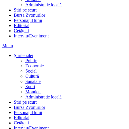
Administrație locală
Stiri pe scurt
Bursa Zvonurilor
Personajul lunii
Editorial
Cetățeni
Interviu/Eveniment
Menu
Știrile zilei
Politic
Economie
Social
Cultură
Sănătate
Sport
Monden
Administrație locală
Stiri pe scurt
Bursa Zvonurilor
Personajul lunii
Editorial
Cetățeni
Interviu/Eveniment