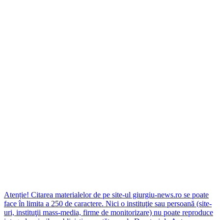
Atenție! Citarea materialelor de pe site-ul giurgiu-news.ro se poate
face în limita a 250 de caractere. Nici o instituţie sau persoană (site-
uri, instituţii mass-media, firme de monitorizare) nu poate reproduce