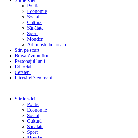
Știrile zilei
Politic
Economie
Social
Cultură
Sănătate
Sport
Monden
Administrație locală
Stiri pe scurt
Bursa Zvonurilor
Personajul lunii
Editorial
Cetățeni
Interviu/Eveniment
Știrile zilei
Politic
Economie
Social
Cultură
Sănătate
Sport
Monden