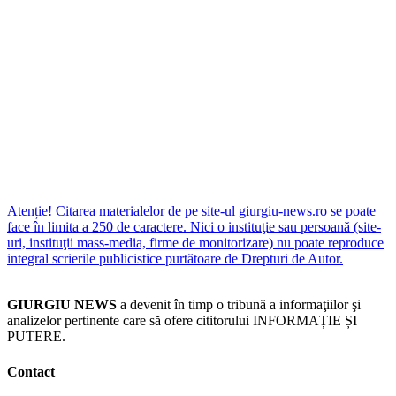
Atenție! Citarea materialelor de pe site-ul giurgiu-news.ro se poate
face în limita a 250 de caractere. Nici o instituţie sau persoană (site-
uri, instituţii mass-media, firme de monitorizare) nu poate reproduce
integral scrierile publicistice purtătoare de Drepturi de Autor.
GIURGIU NEWS
a devenit în timp o tribună a informaţiilor şi
analizelor pertinente care să ofere cititorului INFORMAȚIE ȘI
PUTERE.
Contact