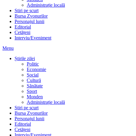
Administrație locală
Stiri pe scurt
Bursa Zvonurilor
Personajul lunii
Editorial
Cetățeni
Interviu/Eveniment
Menu
Știrile zilei
Politic
Economie
Social
Cultură
Sănătate
Sport
Monden
Administrație locală
Stiri pe scurt
Bursa Zvonurilor
Personajul lunii
Editorial
Cetățeni
Interviu/Eveniment