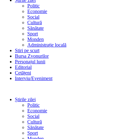
Știrile zilei
Politic
Economie
Social
Cultură
Sănătate
Sport
Monden
Administrație locală
Stiri pe scurt
Bursa Zvonurilor
Personajul lunii
Editorial
Cetățeni
Interviu/Eveniment
Știrile zilei
Politic
Economie
Social
Cultură
Sănătate
Sport
Monden