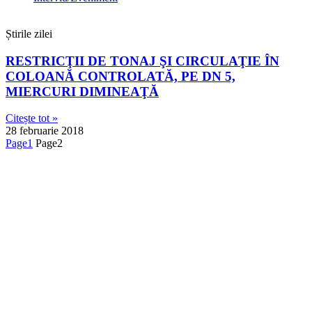
Știrile zilei
RESTRICŢII DE TONAJ ŞI CIRCULAŢIE ÎN
COLOANĂ CONTROLATĂ, PE DN 5,
MIERCURI DIMINEAŢĂ
Citește tot »
28 februarie 2018
Page
1
Page
2