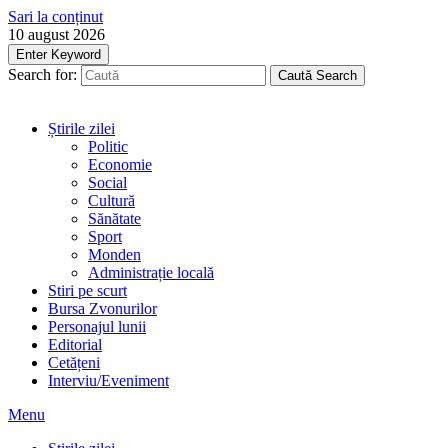
Sari la conținut
10 august 2026
Enter Keyword
Search for:
Caută
Search
Știrile zilei
Politic
Economie
Social
Cultură
Sănătate
Sport
Monden
Administrație locală
Stiri pe scurt
Bursa Zvonurilor
Personajul lunii
Editorial
Cetățeni
Interviu/Eveniment
Menu