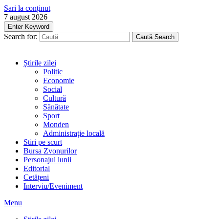
Sari la conținut
7 august 2026
Enter Keyword
Search for:
Caută
Search
Știrile zilei
Politic
Economie
Social
Cultură
Sănătate
Sport
Monden
Administrație locală
Stiri pe scurt
Bursa Zvonurilor
Personajul lunii
Editorial
Cetățeni
Interviu/Eveniment
Menu