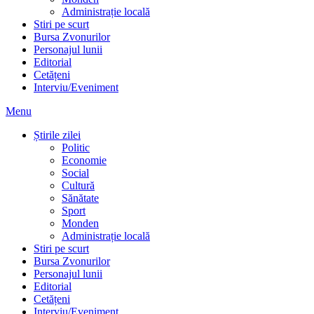
Administrație locală
Stiri pe scurt
Bursa Zvonurilor
Personajul lunii
Editorial
Cetățeni
Interviu/Eveniment
Menu
Știrile zilei
Politic
Economie
Social
Cultură
Sănătate
Sport
Monden
Administrație locală
Stiri pe scurt
Bursa Zvonurilor
Personajul lunii
Editorial
Cetățeni
Interviu/Eveniment