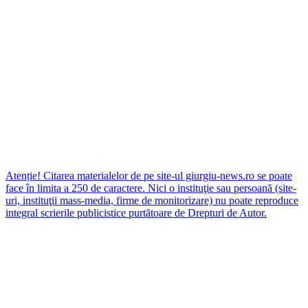
Atenție! Citarea materialelor de pe site-ul giurgiu-news.ro se poate
face în limita a 250 de caractere. Nici o instituţie sau persoană (site-
uri, instituţii mass-media, firme de monitorizare) nu poate reproduce
integral scrierile publicistice purtătoare de Drepturi de Autor.