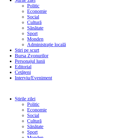
Știrile zilei
Politic
Economie
Social
Cultură
Sănătate
Sport
Monden
Administrație locală
Stiri pe scurt
Bursa Zvonurilor
Personajul lunii
Editorial
Cetățeni
Interviu/Eveniment
Știrile zilei
Politic
Economie
Social
Cultură
Sănătate
Sport
Monden