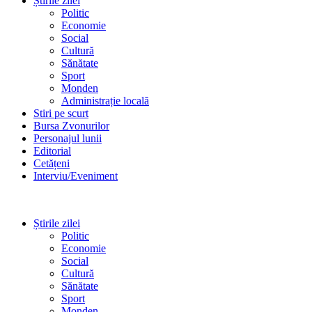
Știrile zilei
Politic
Economie
Social
Cultură
Sănătate
Sport
Monden
Administrație locală
Stiri pe scurt
Bursa Zvonurilor
Personajul lunii
Editorial
Cetățeni
Interviu/Eveniment
Știrile zilei
Politic
Economie
Social
Cultură
Sănătate
Sport
Monden