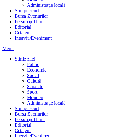
Administrație locală
Stiri pe scurt
Bursa Zvonurilor
Personajul lunii
Editorial
Cetățeni
Interviu/Eveniment
Menu
Știrile zilei
Politic
Economie
Social
Cultură
Sănătate
Sport
Monden
Administrație locală
Stiri pe scurt
Bursa Zvonurilor
Personajul lunii
Editorial
Cetățeni
Interviu/Eveniment