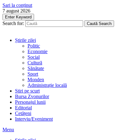
Sari la conținut
7 august 2026
Enter Keyword
Search for:
Caută
Search
Știrile zilei
Politic
Economie
Social
Cultură
Sănătate
Sport
Monden
Administrație locală
Stiri pe scurt
Bursa Zvonurilor
Personajul lunii
Editorial
Cetățeni
Interviu/Eveniment
Menu