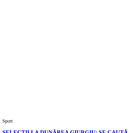
Sport
SELECȚII LA DUNĂREA GIURGIU; SE CAUTĂ