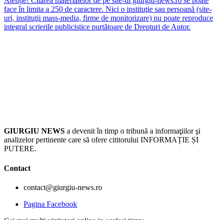
Atenție! Citarea materialelor de pe site-ul giurgiu-news.ro se poate
face în limita a 250 de caractere. Nici o instituţie sau persoană (site-
uri, instituţii mass-media, firme de monitorizare) nu poate reproduce
integral scrierile publicistice purtătoare de Drepturi de Autor.
GIURGIU NEWS
a devenit în timp o tribună a informaţiilor şi
analizelor pertinente care să ofere cititorului INFORMAȚIE ȘI
PUTERE.
Contact
contact@giurgiu-news.ro
Pagina Facebook