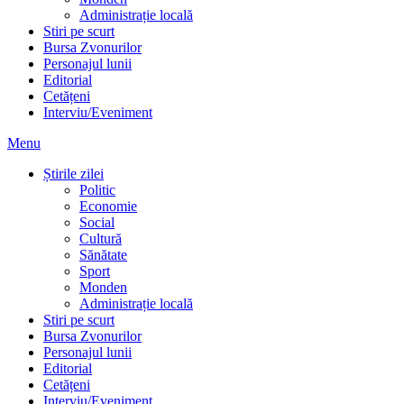
Administrație locală
Stiri pe scurt
Bursa Zvonurilor
Personajul lunii
Editorial
Cetățeni
Interviu/Eveniment
Menu
Știrile zilei
Politic
Economie
Social
Cultură
Sănătate
Sport
Monden
Administrație locală
Stiri pe scurt
Bursa Zvonurilor
Personajul lunii
Editorial
Cetățeni
Interviu/Eveniment