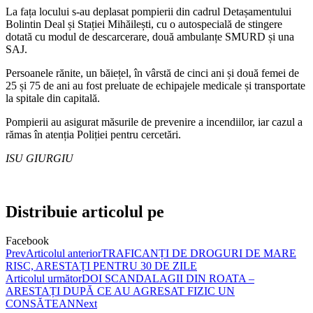
La fața locului s-au deplasat pompierii din cadrul Detașamentului
Bolintin Deal și Stației Mihăilești, cu o autospecială de stingere
dotată cu modul de descarcerare, două ambulanțe SMURD și una
SAJ.
Persoanele rănite, un băiețel, în vârstă de cinci ani și două femei de
25 și 75 de ani au fost preluate de echipajele medicale și transportate
la spitale din capitală.
Pompierii au asigurat măsurile de prevenire a incendiilor, iar cazul a
rămas în atenția Poliției pentru cercetări.
ISU GIURGIU
Distribuie articolul pe
Facebook
Prev
Articolul anterior
TRAFICANȚI DE DROGURI DE MARE
RISC, ARESTAȚI PENTRU 30 DE ZILE
Articolul următor
DOI SCANDALAGII DIN ROATA –
ARESTAȚI DUPĂ CE AU AGRESAT FIZIC UN
CONSĂTEAN
Next