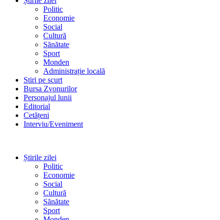
Știrile zilei
Politic
Economie
Social
Cultură
Sănătate
Sport
Monden
Administrație locală
Stiri pe scurt
Bursa Zvonurilor
Personajul lunii
Editorial
Cetățeni
Interviu/Eveniment
Știrile zilei
Politic
Economie
Social
Cultură
Sănătate
Sport
Monden