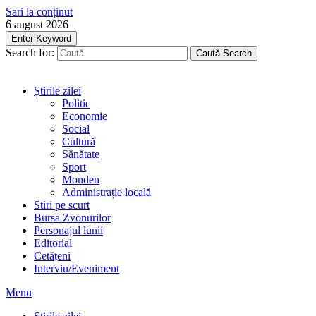
Sari la conținut
6 august 2026
Enter Keyword
Search for:
Caută
Search
Știrile zilei
Politic
Economie
Social
Cultură
Sănătate
Sport
Monden
Administrație locală
Stiri pe scurt
Bursa Zvonurilor
Personajul lunii
Editorial
Cetățeni
Interviu/Eveniment
Menu