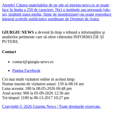
Atenție! Citarea materialelor de pe site-ul giurgiu-news.ro se poate
face în limita a 250 de caractere. Nici o instituţie sau persoană (site-
uri, instituţii mass-media, firme de monitorizare) nu poate reproduce
integral scrierile publicistice purtătoare de Drepturi de Autor.
GIURGIU NEWS
a devenit în timp o tribună a informaţiilor şi
analizelor pertinente care să ofere cititorului INFORMAȚIE ȘI
PUTERE.
Contact
contact@giurgiu-news.ro
Pagina Facebook
Cei mai multi vizitatori online in acelasi timp:
Numar maxim de vizitatori astazi: 159 la 08:16 am
Luna aceasta: 180 la 08-05-2026 06:48 pm
Anul acesta: 906 la 05-09-2026 12:36 am
Tot timpul: 1189 la 08-13-2017 10:27 pm
Copyright © 2026 Giurgiu News | Toate drepturile rezervate.