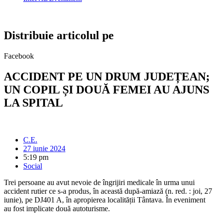
Distribuie articolul pe
Facebook
ACCIDENT PE UN DRUM JUDEȚEAN;
UN COPIL ȘI DOUĂ FEMEI AU AJUNS
LA SPITAL
C.E.
27 iunie 2024
5:19 pm
Social
Trei persoane au avut nevoie de îngrijiri medicale în urma unui
accident rutier ce s-a produs, în această după-amiază (n. red. : joi, 27
iunie), pe DJ401 A, în apropierea localității Tântava. În eveniment
au fost implicate două autoturisme.