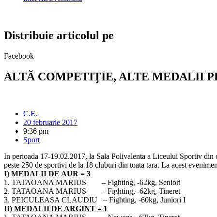
Distribuie articolul pe
Facebook
ALTĂ COMPETIŢIE, ALTE MEDALII 
C.E.
20 februarie 2017
9:36 pm
Sport
In perioada 17-19.02.2017, la Sala Polivalenta a Liceului Sportiv din 
peste 250 de sportivi de la 18 cluburi din toata tara. La acest eveni
I) MEDALII DE AUR = 3
1.
TATAOANA MARIUS
–
Fighting
, -62kg, Seniori
2.
TATAOANA MARIUS
–
Fighting
, -62kg, Tineret
3. PEICULEASA CLAUDIU
– Fighting, -60kg, Juniori I
II) MEDALII DE ARGINT = 1