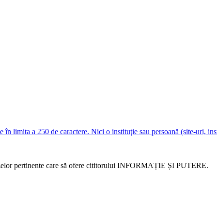
e în limita a 250 de caractere. Nici o instituţie sau persoană (site-uri, i
alizelor pertinente care să ofere cititorului INFORMAȚIE ȘI PUTERE.