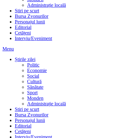
Administrație locală
Stiri pe scurt
Bursa Zvonurilor
Personajul lunii
Editorial
Cetățeni
Interviu/Eveniment
Menu
Știrile zilei
Politic
Economie
Social
Cultură
Sănătate
Sport
Monden
Administrație locală
Stiri pe scurt
Bursa Zvonurilor
Personajul lunii
Editorial
Cetățeni
Interviu/Eveniment