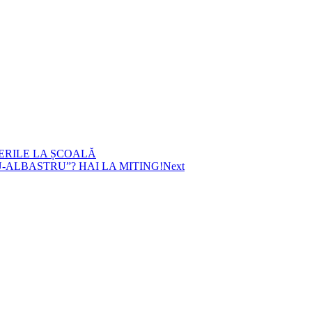
IERILE LA ȘCOALĂ
U-ALBASTRU”? HAI LA MITING!
Next