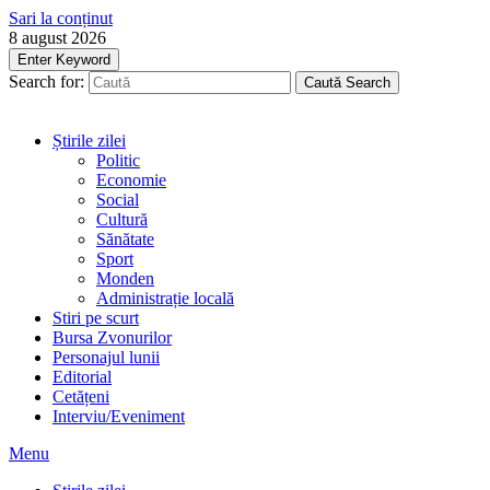
Sari la conținut
8 august 2026
Enter Keyword
Search for:
Caută
Search
Știrile zilei
Politic
Economie
Social
Cultură
Sănătate
Sport
Monden
Administrație locală
Stiri pe scurt
Bursa Zvonurilor
Personajul lunii
Editorial
Cetățeni
Interviu/Eveniment
Menu