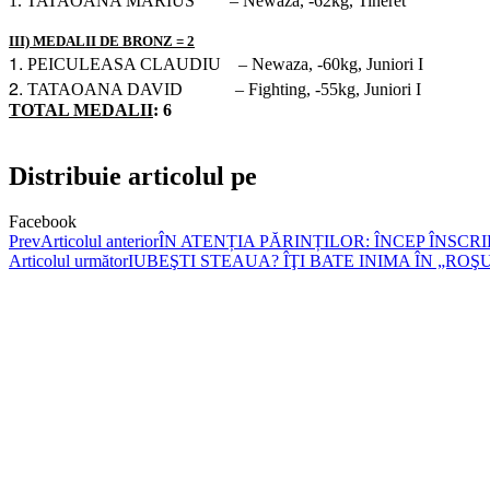
1.
TATAOANA MARIUS
–
Newaza
, -62kg, Tineret
III) MEDALII DE BRONZ = 2
1.
PEICULEASA CLAUDIU
– Newaza
, -60kg, Juniori I
2.
TATAOANA DAVID
– Fighting
, -55kg, Juniori I
TOTAL MEDALII
: 6
Distribuie articolul pe
Facebook
Prev
Articolul anterior
ÎN ATENȚIA PĂRINȚILOR: ÎNCEP ÎNSCR
Articolul următor
IUBEŞTI STEAUA? ÎŢI BATE INIMA ÎN „ROŞ