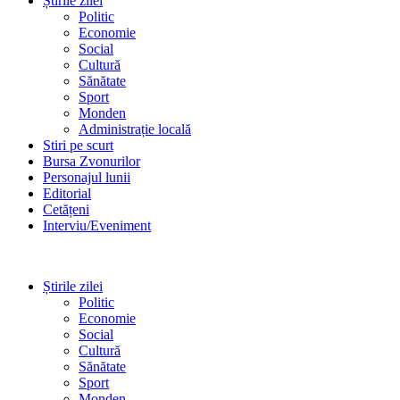
Știrile zilei
Politic
Economie
Social
Cultură
Sănătate
Sport
Monden
Administrație locală
Stiri pe scurt
Bursa Zvonurilor
Personajul lunii
Editorial
Cetățeni
Interviu/Eveniment
Știrile zilei
Politic
Economie
Social
Cultură
Sănătate
Sport
Monden