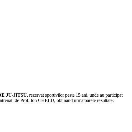
E JU-JITSU
, rezervat sportivilor peste 15 ani,
unde au participat
antrenati de Prof. Ion CHELU, obtinand urmatoarele rezultate: