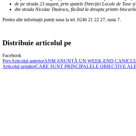
de pe strada 23 august, prin spatele Direcției Locale de Taxe ș
din strada Nicolae Titulescu, făcând la dreapta printre blocuri
Pentru alte informații puteți suna la tel. 0246 21 22 27, tasta 7.
Distribuie articolul pe
Facebook
Prev
Articolul anterior
ANM ANUNȚĂ UN WEEK-END CANICUL
Articolul următor
CARE SUNT PRINCIPALELE OBIECTIVE AL