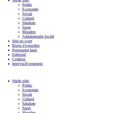
Știrile zilei
Politic
Economie
Social
Cultură
Sănătate
Sport
Monden
Administrație locală
Stiri pe scurt
Bursa Zvonurilor
Personajul lunii
Editorial
Cetățeni
Interviu/Eveniment
Știrile zilei
Politic
Economie
Social
Cultură
Sănătate
Sport
Monden