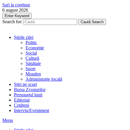
Sari la conținut
6 august 2026
Enter Keyword
Search for:
Caută
Search
Știrile zilei
Politic
Economie
Social
Cultură
Sănătate
Sport
Monden
Administrație locală
Stiri pe scurt
Bursa Zvonurilor
Personajul lunii
Editorial
Cetățeni
Interviu/Eveniment
Menu