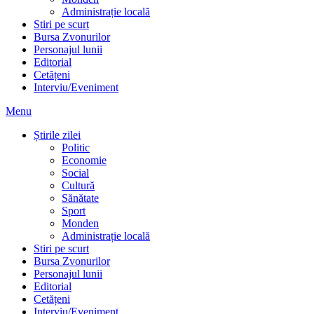
Administrație locală
Stiri pe scurt
Bursa Zvonurilor
Personajul lunii
Editorial
Cetățeni
Interviu/Eveniment
Menu
Știrile zilei
Politic
Economie
Social
Cultură
Sănătate
Sport
Monden
Administrație locală
Stiri pe scurt
Bursa Zvonurilor
Personajul lunii
Editorial
Cetățeni
Interviu/Eveniment