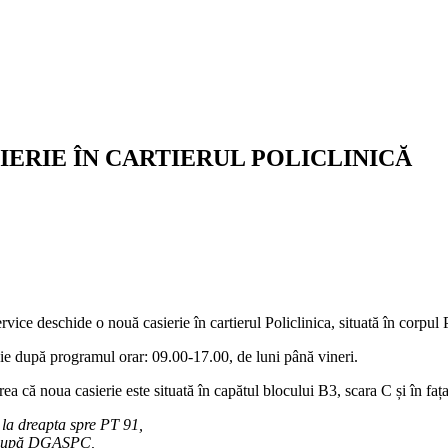
IERIE ÎN CARTIERUL POLICLINICĂ
ervice deschide o nouă casierie în cartierul Policlinica, situată în corpul
nie după programul orar: 09.00-17.00, de luni până vineri.
ea că noua casierie este situată în capătul blocului B3, scara C și în fața
i la dreapta spre PT 91,
a, după DGASPC,