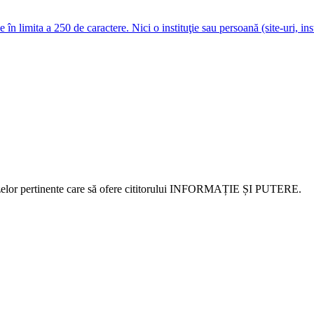
e în limita a 250 de caractere. Nici o instituţie sau persoană (site-uri, i
alizelor pertinente care să ofere cititorului INFORMAȚIE ȘI PUTERE.