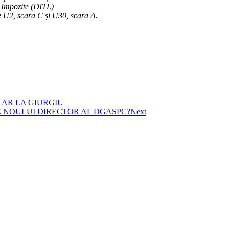
i Impozite (DITL)
le U2, scara C și U30, scara A.
AR LA GIURGIU
E NOULUI DIRECTOR AL DGASPC?
Next