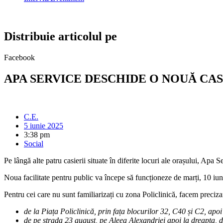
Distribuie articolul pe
Facebook
APA SERVICE DESCHIDE O NOUĂ CAS
C.E.
5 iunie 2025
3:38 pm
Social
Pe lângă alte patru casierii situate în
diferite locuri ale orașului, Apa S
Noua facilitate pentru public va începe să funcționeze de marți, 10 iu
Pentru cei care nu sunt familiarizați cu zona Policlinică, facem precizar
de la Piața Policlinică, prin fața blocurilor 32, C40 și C2, apo
de pe strada 23 august, pe Aleea Alexandriei apoi la dreapt