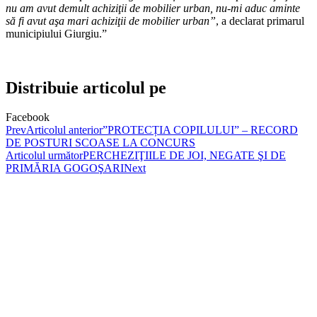
nu am avut demult achiziţii de mobilier urban, nu-mi aduc aminte
să fi avut aşa mari achiziţii de mobilier urban”
, a declarat primarul
municipiului Giurgiu.”
Distribuie articolul pe
Facebook
Prev
Articolul anterior
”PROTECȚIA COPILULUI” – RECORD
DE POSTURI SCOASE LA CONCURS
Articolul următor
PERCHEZIŢIILE DE JOI, NEGATE ŞI DE
PRIMĂRIA GOGOŞARI
Next