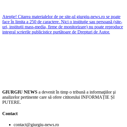
Atenție! Citarea materialelor de pe site-ul giurgiu-news.ro se poate
face în limita a 250 de caractere. Nici o instituţie sau persoană (site-
uri, instituţii mass-media, firme de monitorizare) nu poate reproduce
integral scrierile publicistice purtătoare de Drepturi de Autor.
GIURGIU NEWS
a devenit în timp o tribună a informaţiilor şi
analizelor pertinente care să ofere cititorului INFORMAȚIE ȘI
PUTERE.
Contact
contact@giurgiu-news.ro