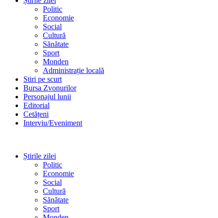
Știrile zilei
Politic
Economie
Social
Cultură
Sănătate
Sport
Monden
Administrație locală
Stiri pe scurt
Bursa Zvonurilor
Personajul lunii
Editorial
Cetățeni
Interviu/Eveniment
Știrile zilei
Politic
Economie
Social
Cultură
Sănătate
Sport
Monden