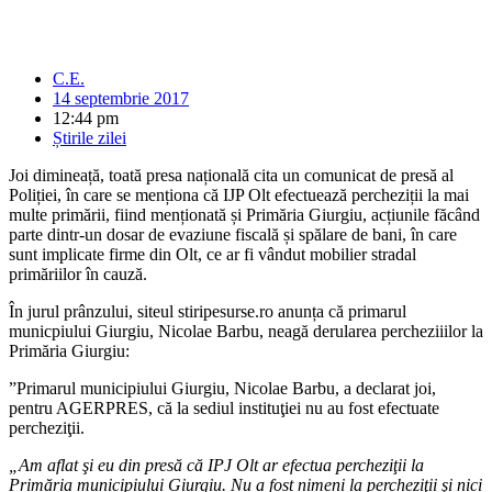
C.E.
14 septembrie 2017
12:44 pm
Știrile zilei
Joi dimineață, toată presa națională cita un comunicat de presă al
Poliției, în care se menționa că IJP Olt efectuează percheziții la mai
multe primării, fiind menționată și Primăria Giurgiu, acțiunile făcând
parte dintr-un dosar de evaziune fiscală și spălare de bani, în care
sunt implicate firme din Olt, ce ar fi vândut mobilier stradal
primăriilor în cauză.
În jurul prânzului, siteul stiripesurse.ro anunța că primarul
municpiului Giurgiu, Nicolae Barbu, neagă derularea percheziiilor la
Primăria Giurgiu:
”Primarul municipiului Giurgiu, Nicolae Barbu, a declarat joi,
pentru AGERPRES, că la sediul instituţiei nu au fost efectuate
percheziţii.
„Am aflat şi eu din presă că IPJ Olt ar efectua percheziţii la
Primăria municipiului Giurgiu. Nu a fost nimeni la percheziţii şi nici