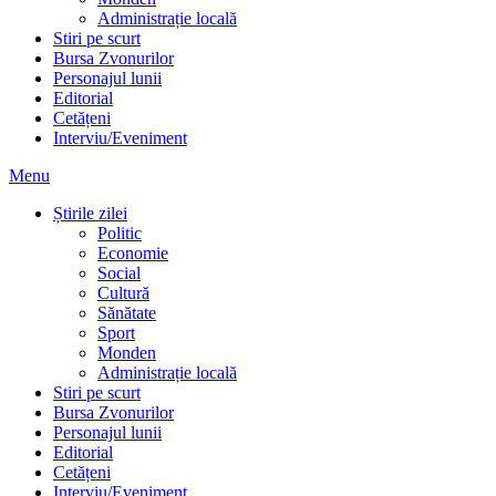
Administrație locală
Stiri pe scurt
Bursa Zvonurilor
Personajul lunii
Editorial
Cetățeni
Interviu/Eveniment
Menu
Știrile zilei
Politic
Economie
Social
Cultură
Sănătate
Sport
Monden
Administrație locală
Stiri pe scurt
Bursa Zvonurilor
Personajul lunii
Editorial
Cetățeni
Interviu/Eveniment