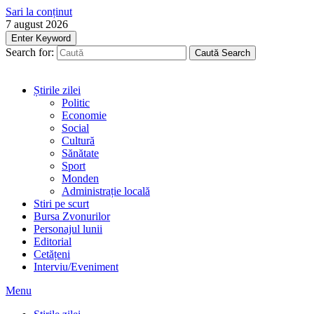
Sari la conținut
7 august 2026
Enter Keyword
Search for:
Caută
Search
Știrile zilei
Politic
Economie
Social
Cultură
Sănătate
Sport
Monden
Administrație locală
Stiri pe scurt
Bursa Zvonurilor
Personajul lunii
Editorial
Cetățeni
Interviu/Eveniment
Menu