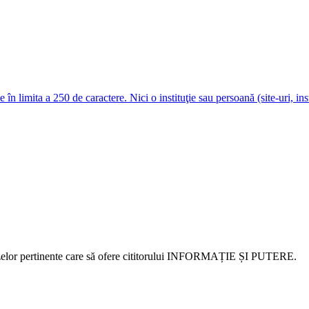
e în limita a 250 de caractere. Nici o instituţie sau persoană (site-uri, i
alizelor pertinente care să ofere cititorului INFORMAȚIE ȘI PUTERE.