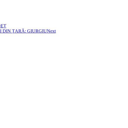
DEȚ
 DIN ȚARĂ: GIURGIU
Next