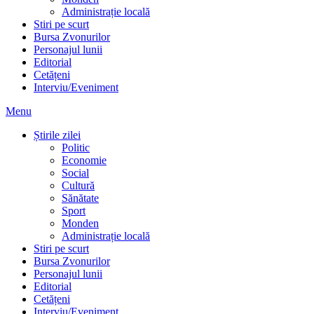
Administrație locală
Stiri pe scurt
Bursa Zvonurilor
Personajul lunii
Editorial
Cetățeni
Interviu/Eveniment
Menu
Știrile zilei
Politic
Economie
Social
Cultură
Sănătate
Sport
Monden
Administrație locală
Stiri pe scurt
Bursa Zvonurilor
Personajul lunii
Editorial
Cetățeni
Interviu/Eveniment