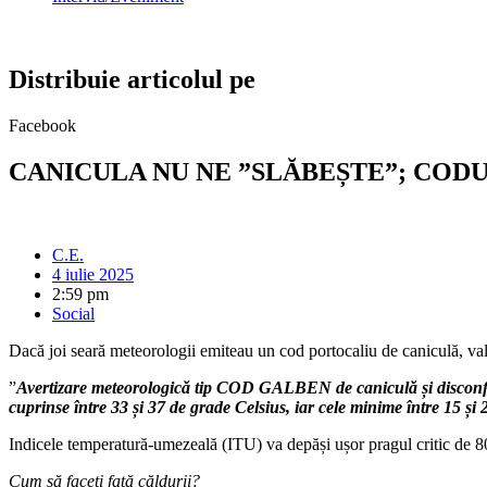
Distribuie articolul pe
Facebook
CANICULA NU NE ”SLĂBEȘTE”; CODU
C.E.
4 iulie 2025
2:59 pm
Social
Dacă joi seară meteorologii emiteau un cod portocaliu de caniculă, va
”
Avertizare meteorologică tip COD GALBEN de caniculă și disconfort 
cuprinse între 33 și 37 de grade Celsius, iar cele minime între 15 și 
Indicele temperatură-umezeală (ITU) va depăși ușor pragul critic de 80
Cum să faceți faţă căldurii?