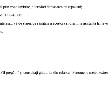
ibil prin zone umbrite, alternând deplasarea cu repausul;
ele 11.00-18.00;
eresați-vă de starea de sănătate a acestora şi oferiţi-le asistenţă la nevo
me;
 “FII pregătit” şi consultați ghidurile din rubrica “Fenomene meteo extr