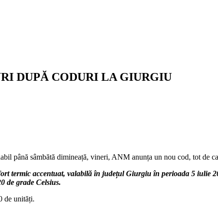
RI DUPĂ CODURI LA GIURGIU
labil până sâmbătă dimineață, vineri, ANM anunța un nou cod, tot de ca
termic accentuat, valabilă în județul Giurgiu în perioada 5 iulie 20
20 de grade Celsius.
 de unități.