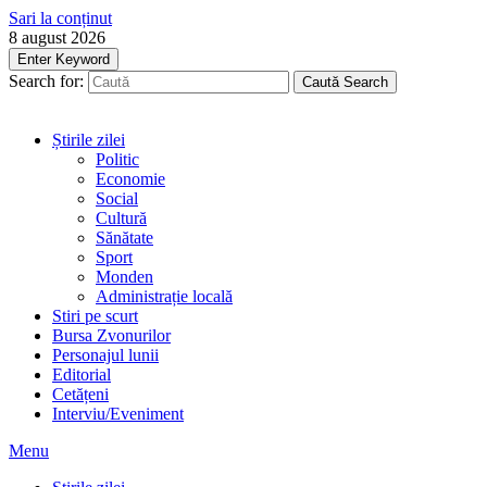
Sari la conținut
8 august 2026
Enter Keyword
Search for:
Caută
Search
Știrile zilei
Politic
Economie
Social
Cultură
Sănătate
Sport
Monden
Administrație locală
Stiri pe scurt
Bursa Zvonurilor
Personajul lunii
Editorial
Cetățeni
Interviu/Eveniment
Menu