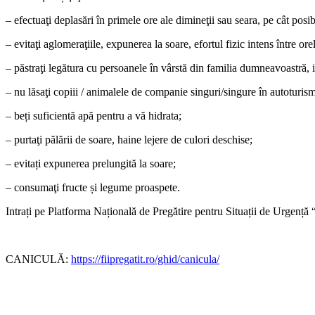
– efectuaţi deplasări în primele ore ale dimineţii sau seara, pe cât pos
– evitaţi aglomeraţiile, expunerea la soare, efortul fizic intens între or
– păstraţi legătura cu persoanele în vârstă din familia dumneavoastră, int
– nu lăsaţi copiii / animalele de companie singuri/singure în autoturis
– beți suficientă apă pentru a vă hidrata;
– purtaţi pălării de soare, haine lejere de culori deschise;
– evitați expunerea prelungită la soare;
– consumaţi fructe și legume proaspete.
Intrați pe Platforma Națională de Pregătire pentru Situații de Urgență
CANICULĂ:
https://fiipregatit.ro/ghid/canicula/