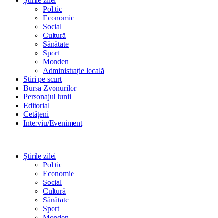
Știrile zilei
Politic
Economie
Social
Cultură
Sănătate
Sport
Monden
Administrație locală
Stiri pe scurt
Bursa Zvonurilor
Personajul lunii
Editorial
Cetățeni
Interviu/Eveniment
Știrile zilei
Politic
Economie
Social
Cultură
Sănătate
Sport
Monden