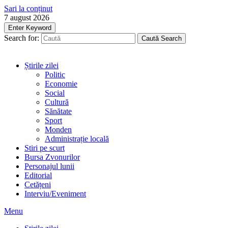
Sari la conținut
7 august 2026
Enter Keyword
Search for:
Caută
Search
Știrile zilei
Politic
Economie
Social
Cultură
Sănătate
Sport
Monden
Administrație locală
Stiri pe scurt
Bursa Zvonurilor
Personajul lunii
Editorial
Cetățeni
Interviu/Eveniment
Menu