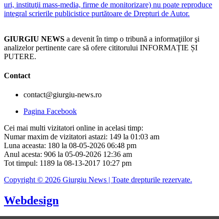
uri, instituţii mass-media, firme de monitorizare) nu poate reproduce
integral scrierile publicistice purtătoare de Drepturi de Autor.
GIURGIU NEWS
a devenit în timp o tribună a informaţiilor şi
analizelor pertinente care să ofere cititorului INFORMAȚIE ȘI
PUTERE.
Contact
contact@giurgiu-news.ro
Pagina Facebook
Cei mai multi vizitatori online in acelasi timp:
Numar maxim de vizitatori astazi: 149 la 01:03 am
Luna aceasta: 180 la 08-05-2026 06:48 pm
Anul acesta: 906 la 05-09-2026 12:36 am
Tot timpul: 1189 la 08-13-2017 10:27 pm
Copyright © 2026 Giurgiu News | Toate drepturile rezervate.
Webdesign