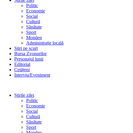
Știrile zilei
Politic
Economie
Social
Cultură
Sănătate
Sport
Monden
Administrație locală
Stiri pe scurt
Bursa Zvonurilor
Personajul lunii
Editorial
Cetățeni
Interviu/Eveniment
Știrile zilei
Politic
Economie
Social
Cultură
Sănătate
Sport
Monden