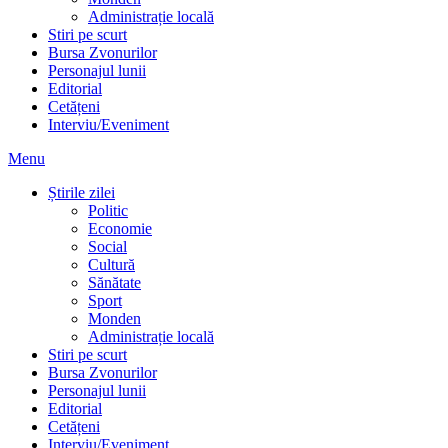
Administrație locală
Stiri pe scurt
Bursa Zvonurilor
Personajul lunii
Editorial
Cetățeni
Interviu/Eveniment
Menu
Știrile zilei
Politic
Economie
Social
Cultură
Sănătate
Sport
Monden
Administrație locală
Stiri pe scurt
Bursa Zvonurilor
Personajul lunii
Editorial
Cetățeni
Interviu/Eveniment