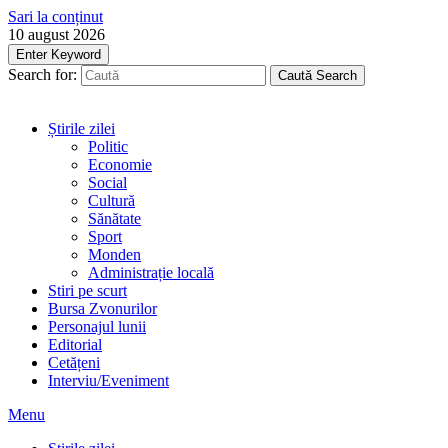
Sari la conținut
10 august 2026
Enter Keyword
Search for:
Caută
Search
Știrile zilei
Politic
Economie
Social
Cultură
Sănătate
Sport
Monden
Administrație locală
Stiri pe scurt
Bursa Zvonurilor
Personajul lunii
Editorial
Cetățeni
Interviu/Eveniment
Menu