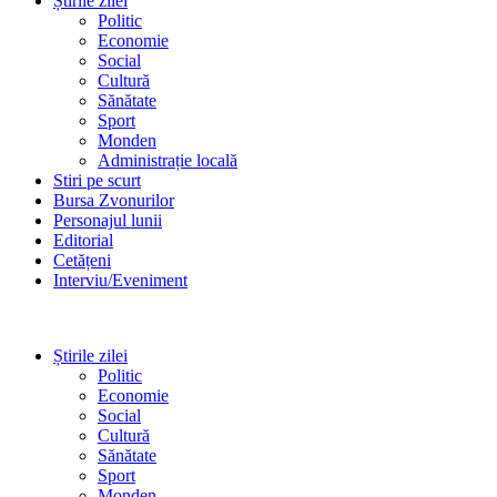
Știrile zilei
Politic
Economie
Social
Cultură
Sănătate
Sport
Monden
Administrație locală
Stiri pe scurt
Bursa Zvonurilor
Personajul lunii
Editorial
Cetățeni
Interviu/Eveniment
Știrile zilei
Politic
Economie
Social
Cultură
Sănătate
Sport
Monden