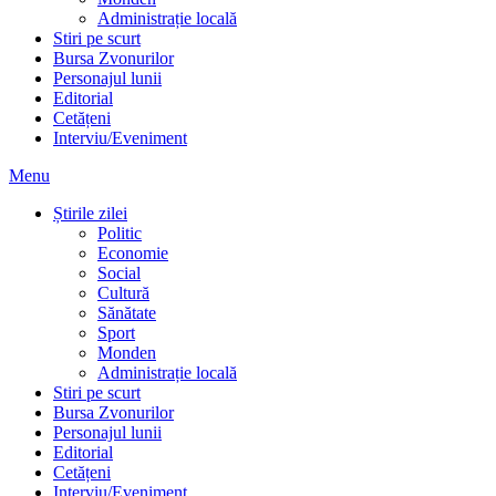
Administrație locală
Stiri pe scurt
Bursa Zvonurilor
Personajul lunii
Editorial
Cetățeni
Interviu/Eveniment
Menu
Știrile zilei
Politic
Economie
Social
Cultură
Sănătate
Sport
Monden
Administrație locală
Stiri pe scurt
Bursa Zvonurilor
Personajul lunii
Editorial
Cetățeni
Interviu/Eveniment