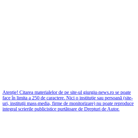
Atenție! Citarea materialelor de pe site-ul giurgiu-news.ro se poate
face în limita a 250 de caractere. Nici o instituţie sau persoană (site-
uri, instituţii mass-media, firme de monitorizare) nu poate reproduce
integral scrierile publicistice purtătoare de Drepturi de Autor.