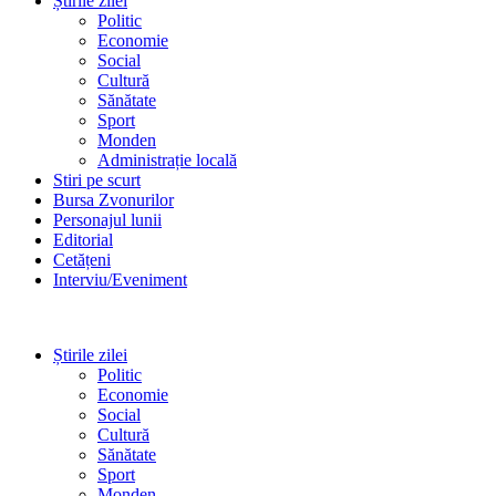
Știrile zilei
Politic
Economie
Social
Cultură
Sănătate
Sport
Monden
Administrație locală
Stiri pe scurt
Bursa Zvonurilor
Personajul lunii
Editorial
Cetățeni
Interviu/Eveniment
Știrile zilei
Politic
Economie
Social
Cultură
Sănătate
Sport
Monden