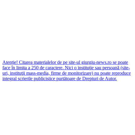
Atenție! Citarea materialelor de pe site-ul giurgiu-news.ro se poate
face în limita a 250 de caractere. Nici o instituţie sau persoană (site-
uri, instituţii mass-media, firme de monitorizare) nu poate reproduce
integral scrierile publicistice purtătoare de Drepturi de Autor.