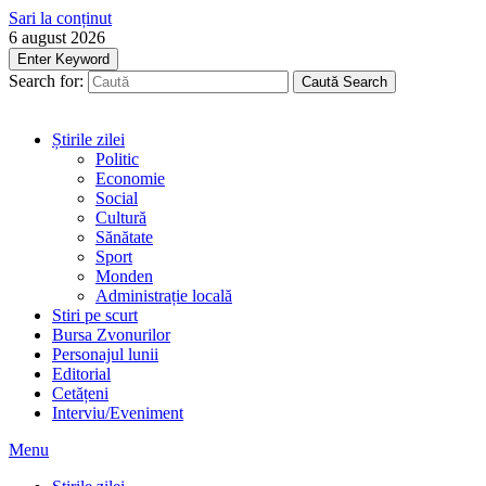
Sari la conținut
6 august 2026
Enter Keyword
Search for:
Caută
Search
Știrile zilei
Politic
Economie
Social
Cultură
Sănătate
Sport
Monden
Administrație locală
Stiri pe scurt
Bursa Zvonurilor
Personajul lunii
Editorial
Cetățeni
Interviu/Eveniment
Menu