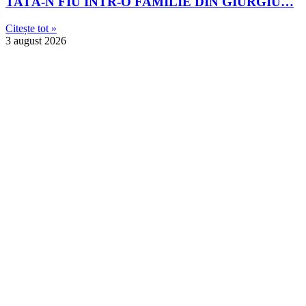
TATĂ-N FIU ÎNTR-O FAMILIE DIN GIURGIU…
Citește tot »
3 august 2026