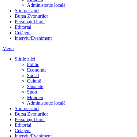
Administrație locală
Stiri pe scurt
Bursa Zvonurilor
Personajul lunii
Editorial
Cetățeni
Interviu/Eveniment
Menu
Știrile zilei
Politic
Economie
Social
Cultură
Sănătate
Sport
Monden
Administrație locală
Stiri pe scurt
Bursa Zvonurilor
Personajul lunii
Editorial
Cetățeni
Interviu/Eveniment