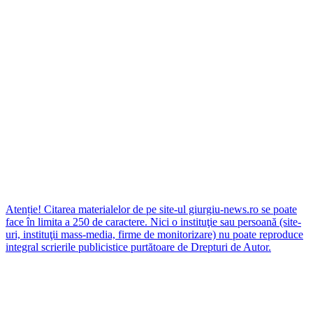
Atenție! Citarea materialelor de pe site-ul giurgiu-news.ro se poate
face în limita a 250 de caractere. Nici o instituţie sau persoană (site-
uri, instituţii mass-media, firme de monitorizare) nu poate reproduce
integral scrierile publicistice purtătoare de Drepturi de Autor.