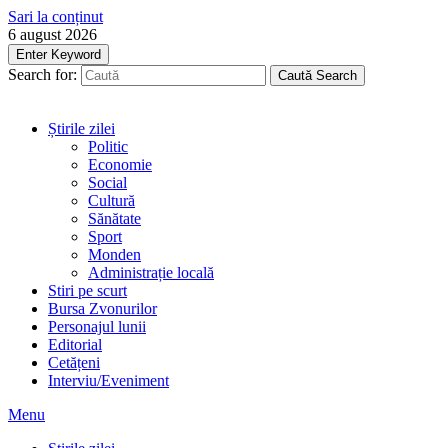
Sari la conținut
6 august 2026
Enter Keyword
Search for:
Caută
Search
Știrile zilei
Politic
Economie
Social
Cultură
Sănătate
Sport
Monden
Administrație locală
Stiri pe scurt
Bursa Zvonurilor
Personajul lunii
Editorial
Cetățeni
Interviu/Eveniment
Menu