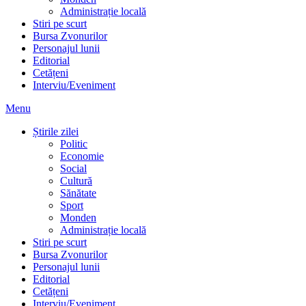
Administrație locală
Stiri pe scurt
Bursa Zvonurilor
Personajul lunii
Editorial
Cetățeni
Interviu/Eveniment
Menu
Știrile zilei
Politic
Economie
Social
Cultură
Sănătate
Sport
Monden
Administrație locală
Stiri pe scurt
Bursa Zvonurilor
Personajul lunii
Editorial
Cetățeni
Interviu/Eveniment