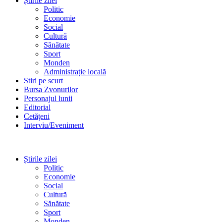
Știrile zilei
Politic
Economie
Social
Cultură
Sănătate
Sport
Monden
Administrație locală
Stiri pe scurt
Bursa Zvonurilor
Personajul lunii
Editorial
Cetățeni
Interviu/Eveniment
Știrile zilei
Politic
Economie
Social
Cultură
Sănătate
Sport
Monden