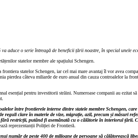
 aduce o serie întreagă de beneficii țării noastre, în special unele eco
etățenilor statelor membre ale spațiului Schengen.
 frontiera statelor Schengen, iar cel mai mare avantaj îl vor avea compan
ia pierdea câteva miliarde de euro anual din cauza controalelor la frontie
al esențial pentru investitorii străini. Numeroase companii au ezitat să 
t.
oalelor între frontierele interne dintre statele membre Schengen, care
 reguli clare în materie de vize, migrație, azil, precum și măsuri ref
ără restricții, putând fi asemănată cu o călătorie în interiorul țării.
ează reprezentanții Poliției de Frontieră.
ui număr de peste 400 de milioane de persoane să călătorească liber î