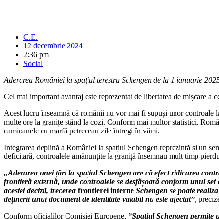
C.E.
12 decembrie 2024
2:36 pm
Social
Aderarea României la spațiul terestru Schengen de la 1 ianuarie 2025 va
Cel mai important avantaj este reprezentat de libertatea de mișcare a c
Acest lucru înseamnă că românii nu vor mai fi supuși unor controale la
multe ore la granițe stând la cozi. Conform mai multor statistici, Român
camioanele cu marfă petreceau zile întregi în vămi.
Integrarea deplină a României la spațiul Schengen reprezintă și un semn
deficitară, controalele amănunțite la graniță însemnau mult timp pierdu
„Aderarea unei țări la spațiul Schengen are că efect ridicarea contr
frontieră externă, unde controalele se desfășoară conform unui set de
acestei decizii, trecerea
frontierei interne
Schengen se poate realiza f
deținerii unui document de identitate valabil nu este afectat”
, preciz
Conform oficialilor Comisiei Europene,
”Spațiul Schengen permite un