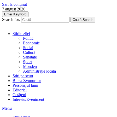
Sari la conținut
7 august 2026
Enter Keyword
Search for:
Caută
Search
Știrile zilei
Politic
Economie
Social
Cultură
Sănătate
Sport
Monden
Administrație locală
Stiri pe scurt
Bursa Zvonurilor
Personajul lunii
Editorial
Cetățeni
Interviu/Eveniment
Menu