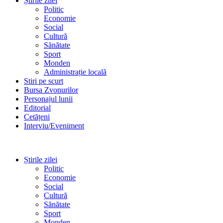
Știrile zilei
Politic
Economie
Social
Cultură
Sănătate
Sport
Monden
Administrație locală
Stiri pe scurt
Bursa Zvonurilor
Personajul lunii
Editorial
Cetățeni
Interviu/Eveniment
Știrile zilei
Politic
Economie
Social
Cultură
Sănătate
Sport
Monden