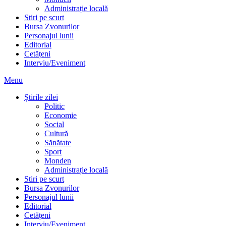
Administrație locală
Stiri pe scurt
Bursa Zvonurilor
Personajul lunii
Editorial
Cetățeni
Interviu/Eveniment
Menu
Știrile zilei
Politic
Economie
Social
Cultură
Sănătate
Sport
Monden
Administrație locală
Stiri pe scurt
Bursa Zvonurilor
Personajul lunii
Editorial
Cetățeni
Interviu/Eveniment