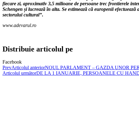
fiecare zi, aproximativ 3,5 milioane de persoane trec frontierele inte
Schengen și lucrează în alta. Se estimează că europenii efectuează a
sectorului cultural”
.
www.adevarul.ro
Distribuie articolul pe
Facebook
Prev
Articolul anterior
NOUL PARLAMENT – GAZDA UNOR PER
Articolul următor
DE LA 1 IANUARIE, PERSOANELE CU HA