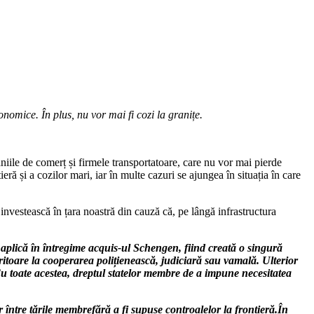
nomice. În plus, nu vor mai fi cozi la granițe.
iile de comerț și firmele transportatoare, care nu vor mai pierde
ră și a cozilor mari, iar în multe cazuri se ajungea în situația în care
investească în țara noastră din cauză că, pe lângă infrastructura
 aplică în întregime acquis-ul Schengen, fiind creată o singură
eritoare la cooperarea polițienească, judiciară sau vamală. Ulterior
 Cu toate acestea, dreptul statelor membre de a impune necesitatea
ntre țările membrefără a fi supuse controalelor la frontieră.În