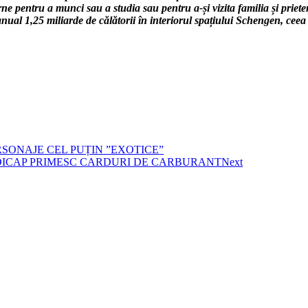
rne pentru a munci sau a studia sau pentru a-și vizita familia și priet
nual 1,25 miliarde de călătorii în interiorul spațiului Schengen, ceea
SONAJE CEL PUȚIN ”EXOTICE”
NDICAP PRIMESC CARDURI DE CARBURANT
Next