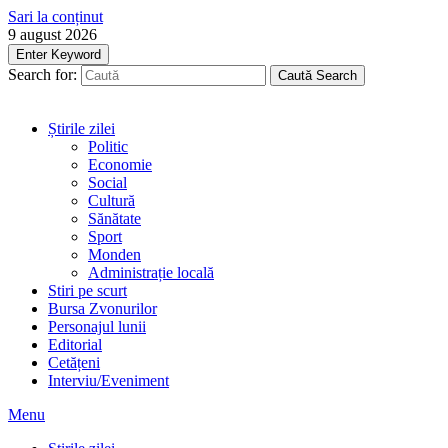
Sari la conținut
9 august 2026
Enter Keyword
Search for:
Caută
Search
Știrile zilei
Politic
Economie
Social
Cultură
Sănătate
Sport
Monden
Administrație locală
Stiri pe scurt
Bursa Zvonurilor
Personajul lunii
Editorial
Cetățeni
Interviu/Eveniment
Menu