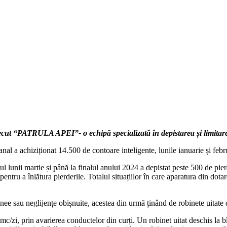
recut “PATRULA APEI”- o echipă specializată în depistarea și limitare
anal a achiziționat 14.500 de contoare inteligente, lunile ianuarie și febr
tul lunii martie și până la finalul anului 2024 a depistat peste 500 de pie
pentru a înlătura pierderile. Totalul situațiilor în care aparatura din dot
tanee sau neglijențe obișnuite, acestea din urmă ținând de robinete uitate
mc/zi, prin avarierea conductelor din curți. Un robinet uitat deschis la b