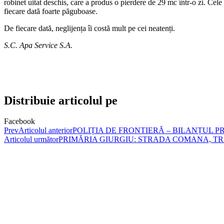
robinet uitat deschis, care a produs o pierdere de 29 mc într-o zi. Cele
fiecare dată foarte păguboase.
De fiecare dată, neglijența îi costă mult pe cei neatenți.
S.C. Apa Service S.A.
Distribuie articolul pe
Facebook
Prev
Articolul anterior
POLIȚIA DE FRONTIERĂ – BILANȚUL P
Articolul următor
PRIMĂRIA GIURGIU: STRADA COMANA, T