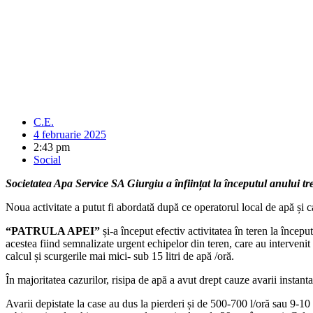
C.E.
4 februarie 2025
2:43 pm
Social
Societatea Apa Service SA Giurgiu a înființat la începutul anului t
Noua activitate a putut fi abordată după ce operatorul local de apă și c
“PATRULA APEI”
și-a început efectiv activitatea în teren la începu
acestea fiind semnalizate urgent echipelor din teren, care au intervenit 
calcul și scurgerile mai mici- sub 15 litri de apă /oră.
În majoritatea cazurilor, risipa de apă a avut drept cauze avarii instan
Avarii depistate la case au dus la pierderi și de 500-700 l/oră sau 9-10 