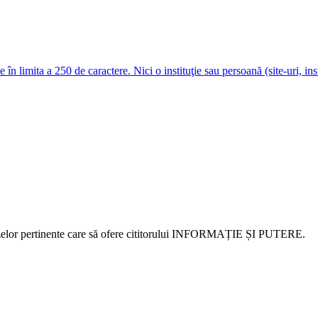
e în limita a 250 de caractere. Nici o instituţie sau persoană (site-uri, i
alizelor pertinente care să ofere cititorului INFORMAȚIE ȘI PUTERE.