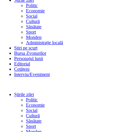
Știrile zilei
Politic
Economie
Social
Cultură
Sănătate
Sport
Monden
Administrație locală
Stiri pe scurt
Bursa Zvonurilor
Personajul lunii
Editorial
Cetățeni
Interviu/Eveniment
Știrile zilei
Politic
Economie
Social
Cultură
Sănătate
Sport
Monden