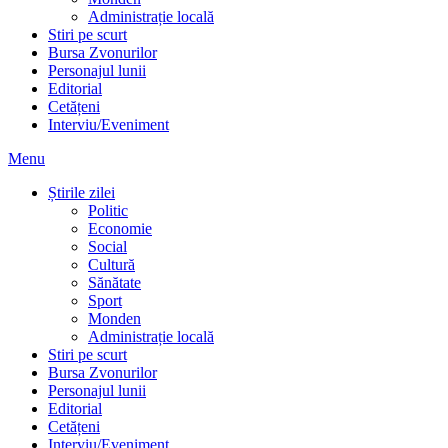
Administrație locală
Stiri pe scurt
Bursa Zvonurilor
Personajul lunii
Editorial
Cetățeni
Interviu/Eveniment
Menu
Știrile zilei
Politic
Economie
Social
Cultură
Sănătate
Sport
Monden
Administrație locală
Stiri pe scurt
Bursa Zvonurilor
Personajul lunii
Editorial
Cetățeni
Interviu/Eveniment