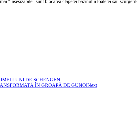
 mai “insesizabile” sunt blocarea clapetei bazinului toaletei sau scurgeri
RIMEI LUNI DE SCHENGEN
RANSFORMATĂ ÎN GROAPĂ DE GUNOI
Next