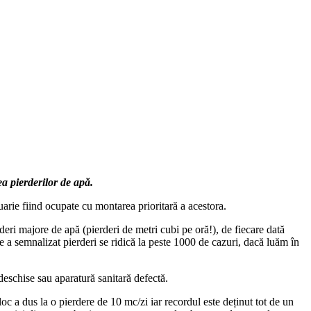
a pierderilor de apă.
uarie fiind ocupate cu montarea prioritară a acestora.
rderi majore de apă (pierderi de metri cubi pe oră!), de fiecare dată
are a semnalizat pierderi se ridică la peste 1000 de cazuri, dacă luăm în
 deschise sau aparatură sanitară defectă.
loc a dus la o pierdere de 10 mc/zi iar recordul este deținut tot de un