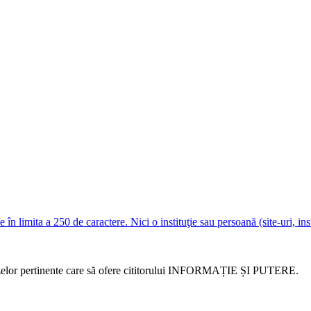
e în limita a 250 de caractere. Nici o instituţie sau persoană (site-uri, i
alizelor pertinente care să ofere cititorului INFORMAȚIE ȘI PUTERE.