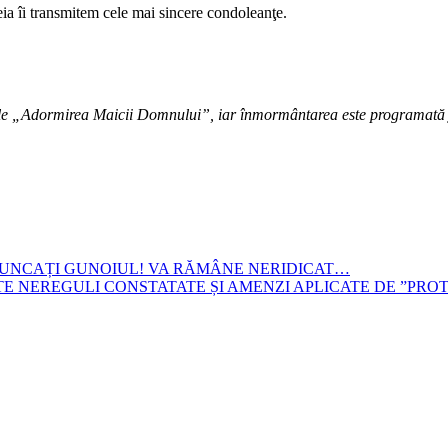
eia îi transmitem cele mai sincere condoleanţe.
e „Adormirea Maicii Domnului”, iar înmormântarea este programată j
RUNCAȚI GUNOIUL! VA RĂMÂNE NERIDICAT…
TE NEREGULI CONSTATATE ȘI AMENZI APLICATE DE ”PR