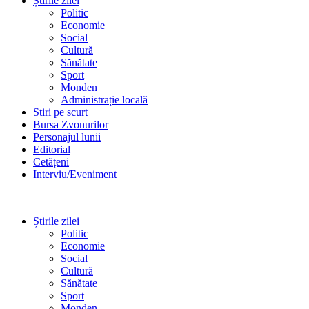
Știrile zilei
Politic
Economie
Social
Cultură
Sănătate
Sport
Monden
Administrație locală
Stiri pe scurt
Bursa Zvonurilor
Personajul lunii
Editorial
Cetățeni
Interviu/Eveniment
Știrile zilei
Politic
Economie
Social
Cultură
Sănătate
Sport
Monden