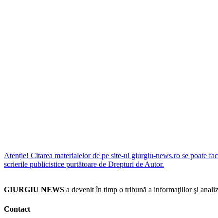
Atenție! Citarea materialelor de pe site-ul giurgiu-news.ro se poate fac
scrierile publicistice purtătoare de Drepturi de Autor.
GIURGIU NEWS
a devenit în timp o tribună a informaţiilor şi an
Contact