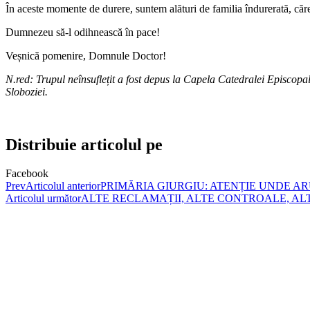
În aceste momente de durere, suntem alături de familia îndurerată, căr
Dumnezeu să-l odihnească în pace!
Veșnică pomenire, Domnule Doctor!
N.red: Trupul neînsuflețit a fost depus la
Capela Catedralei Episcopal
Sloboziei.
Distribuie articolul pe
Facebook
Prev
Articolul anterior
PRIMĂRIA GIURGIU: ATENȚIE UNDE A
Articolul următor
ALTE RECLAMAȚII, ALTE CONTROALE, AL