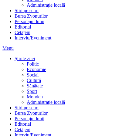
Administrație locală
Stiri pe scurt
Bursa Zvonurilor
Personajul lunii
Editorial
Cetățeni
Interviu/Eveniment
Menu
Știrile zilei
Politic
Economie
Social
Cultură
Sănătate
Sport
Monden
Administrație locală
Stiri pe scurt
Bursa Zvonurilor
Personajul lunii
Editorial
Cetățeni
Interviu/Eveniment