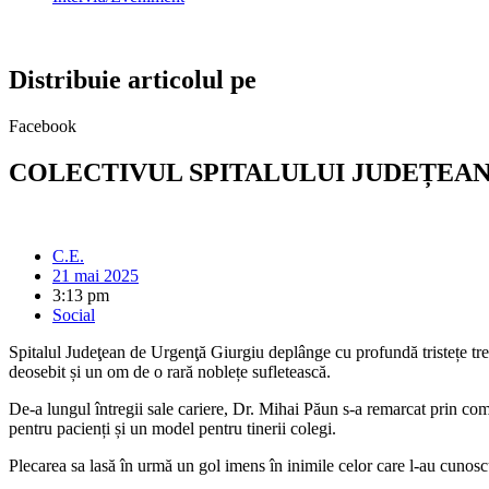
Distribuie articolul pe
Facebook
COLECTIVUL SPITALULUI JUDEȚEA
C.E.
21 mai 2025
3:13 pm
Social
Spitalul Judeţean de Urgenţă Giurgiu deplânge cu profundă tristețe
tre
deosebit și un om de o rară noblețe sufletească.
De-a lungul întregii sale cariere, Dr. Mihai Păun s-a remarcat prin com
pentru pacienți și un model pentru tinerii colegi.
Plecarea sa lasă în urmă un gol imens în inimile celor care l-au cunoscu