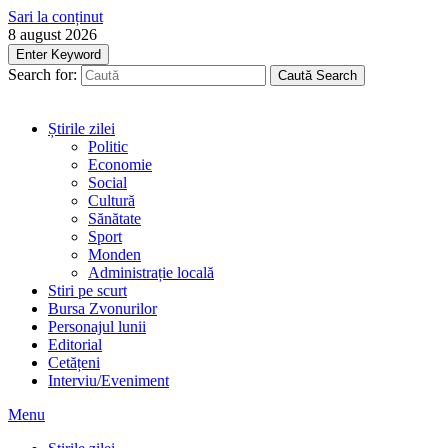
Sari la conținut
8 august 2026
Enter Keyword
Search for:
Caută
Search
Știrile zilei
Politic
Economie
Social
Cultură
Sănătate
Sport
Monden
Administrație locală
Stiri pe scurt
Bursa Zvonurilor
Personajul lunii
Editorial
Cetățeni
Interviu/Eveniment
Menu