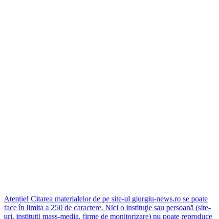
Atenție! Citarea materialelor de pe site-ul giurgiu-news.ro se poate
face în limita a 250 de caractere. Nici o instituţie sau persoană (site-
uri, instituţii mass-media, firme de monitorizare) nu poate reproduce