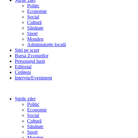
Știrile zilei
Politic
Economie
Social
Cultură
Sănătate
Sport
Monden
Administrație locală
Stiri pe scurt
Bursa Zvonurilor
Personajul lunii
Editorial
Cetățeni
Interviu/Eveniment
Știrile zilei
Politic
Economie
Social
Cultură
Sănătate
Sport
Monden