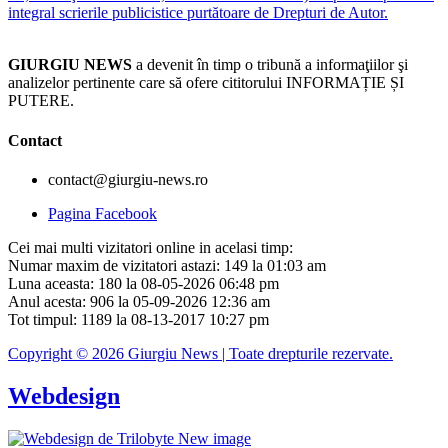
integral scrierile publicistice purtătoare de Drepturi de Autor.
GIURGIU NEWS
a devenit în timp o tribună a informaţiilor şi
analizelor pertinente care să ofere cititorului INFORMAȚIE ȘI
PUTERE.
Contact
contact@giurgiu-news.ro
Pagina Facebook
Cei mai multi vizitatori online in acelasi timp:
Numar maxim de vizitatori astazi: 149 la 01:03 am
Luna aceasta: 180 la 08-05-2026 06:48 pm
Anul acesta: 906 la 05-09-2026 12:36 am
Tot timpul: 1189 la 08-13-2017 10:27 pm
Copyright © 2026 Giurgiu News | Toate drepturile rezervate.
Webdesign