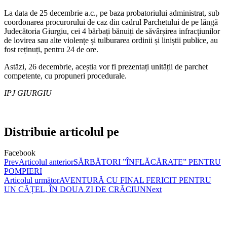
La data de 25 decembrie a.c., pe baza probatoriului administrat, sub
coordonarea procurorului de caz din cadrul Parchetului de pe lângă
Judecătoria Giurgiu, cei 4 bărbați bănuiți de săvârșirea infracțiunilor
de lovirea sau alte violențe și tulburarea ordinii și liniștii publice, au
fost reținuți, pentru 24 de ore.
Astăzi, 26 decembrie, aceștia vor fi prezentați unității de parchet
competente, cu propuneri procedurale.
IPJ GIURGIU
Distribuie articolul pe
Facebook
Prev
Articolul anterior
SĂRBĂTORI ”ÎNFLĂCĂRATE” PENTRU
POMPIERI
Articolul următor
AVENTURĂ CU FINAL FERICIT PENTRU
UN CĂȚEL, ÎN DOUA ZI DE CRĂCIUN
Next