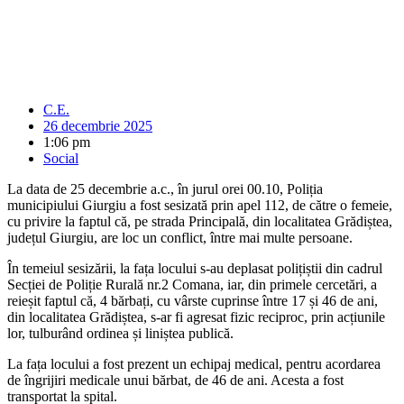
C.E.
26 decembrie 2025
1:06 pm
Social
La data de 25 decembrie a.c., în jurul orei 00.10, Poliția
municipiului Giurgiu a fost sesizată prin apel 112, de către o femeie,
cu privire la faptul că, pe strada Principală, din localitatea Grădiștea,
județul Giurgiu, are loc un conflict, între mai multe persoane.
În temeiul sesizării, la fața locului s-au deplasat polițiștii din cadrul
Secției de Poliție Rurală nr.2 Comana, iar, din primele cercetări, a
reieșit faptul că, 4 bărbați, cu vârste cuprinse între 17 și 46 de ani,
din localitatea Grădiștea, s-ar fi agresat fizic reciproc, prin acțiunile
lor, tulburând ordinea și liniștea publică.
La fața locului a fost prezent un echipaj medical, pentru acordarea
de îngrijiri medicale unui bărbat, de 46 de ani. Acesta a fost
transportat la spital.