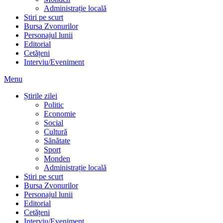
Administrație locală
Stiri pe scurt
Bursa Zvonurilor
Personajul lunii
Editorial
Cetățeni
Interviu/Eveniment
Menu
Știrile zilei
Politic
Economie
Social
Cultură
Sănătate
Sport
Monden
Administrație locală
Stiri pe scurt
Bursa Zvonurilor
Personajul lunii
Editorial
Cetățeni
Interviu/Eveniment