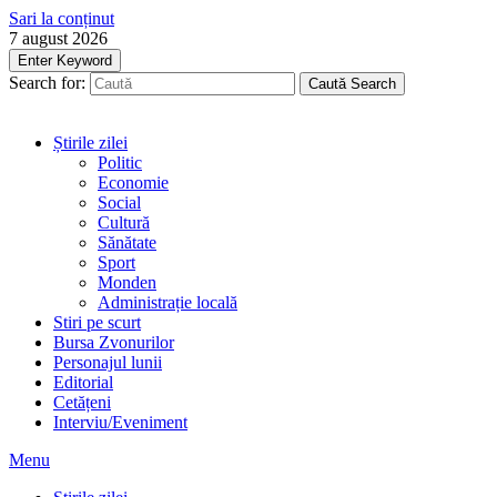
Sari la conținut
7 august 2026
Enter Keyword
Search for:
Caută
Search
Știrile zilei
Politic
Economie
Social
Cultură
Sănătate
Sport
Monden
Administrație locală
Stiri pe scurt
Bursa Zvonurilor
Personajul lunii
Editorial
Cetățeni
Interviu/Eveniment
Menu