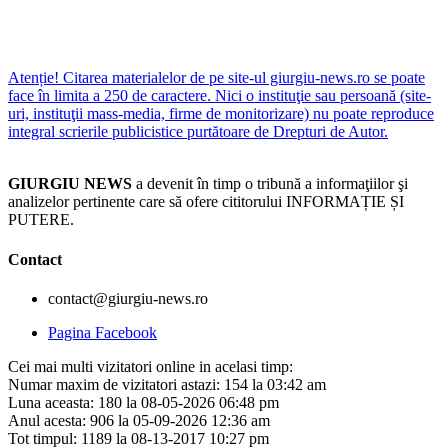
Atenție! Citarea materialelor de pe site-ul giurgiu-news.ro se poate
face în limita a 250 de caractere. Nici o instituţie sau persoană (site-
uri, instituţii mass-media, firme de monitorizare) nu poate reproduce
integral scrierile publicistice purtătoare de Drepturi de Autor.
GIURGIU NEWS
a devenit în timp o tribună a informaţiilor şi
analizelor pertinente care să ofere cititorului INFORMAȚIE ȘI
PUTERE.
Contact
contact@giurgiu-news.ro
Pagina Facebook
Cei mai multi vizitatori online in acelasi timp:
Numar maxim de vizitatori astazi: 154 la 03:42 am
Luna aceasta: 180 la 08-05-2026 06:48 pm
Anul acesta: 906 la 05-09-2026 12:36 am
Tot timpul: 1189 la 08-13-2017 10:27 pm