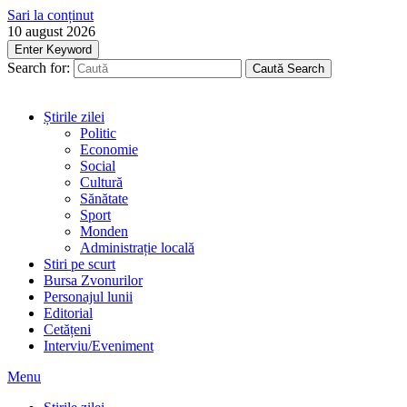
Sari la conținut
10 august 2026
Enter Keyword
Search for:
Caută
Search
Știrile zilei
Politic
Economie
Social
Cultură
Sănătate
Sport
Monden
Administrație locală
Stiri pe scurt
Bursa Zvonurilor
Personajul lunii
Editorial
Cetățeni
Interviu/Eveniment
Menu