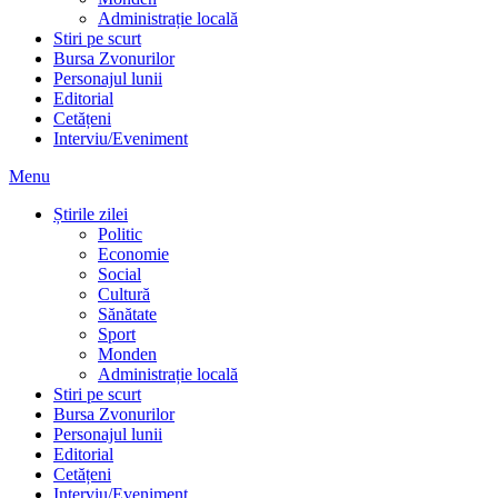
Administrație locală
Stiri pe scurt
Bursa Zvonurilor
Personajul lunii
Editorial
Cetățeni
Interviu/Eveniment
Menu
Știrile zilei
Politic
Economie
Social
Cultură
Sănătate
Sport
Monden
Administrație locală
Stiri pe scurt
Bursa Zvonurilor
Personajul lunii
Editorial
Cetățeni
Interviu/Eveniment