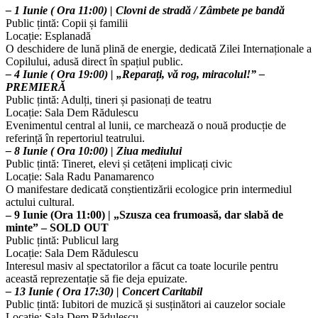
– 1 Iunie ( Ora 11:00) | Clovni de stradă / Zâmbete pe bandă
Public țintă: Copii și familii
Locație: Esplanadă
O deschidere de lună plină de energie, dedicată Zilei Internaționale a
Copilului, adusă direct în spațiul public.
– 4 Iunie ( Ora 19:00) | „Reparați, vă rog, miracolul!” –
PREMIERĂ
Public țintă: Adulți, tineri și pasionați de teatru
Locație: Sala Dem Rădulescu
Evenimentul central al lunii, ce marchează o nouă producție de
referință în repertoriul teatrului.
– 8 Iunie ( Ora 10:00) | Ziua mediului
Public țintă: Tineret, elevi și cetățeni implicați civic
Locație: Sala Radu Panamarenco
O manifestare dedicată conștientizării ecologice prin intermediul
actului cultural.
– 9 Iunie (Ora 11:00) | „Szusza cea frumoasă, dar slabă de
minte” – SOLD OUT
Public țintă: Publicul larg
Locație: Sala Dem Rădulescu
Interesul masiv al spectatorilor a făcut ca toate locurile pentru
această reprezentație să fie deja epuizate.
– 13 Iunie ( Ora 17:30) | Concert Caritabil
Public țintă: Iubitori de muzică și susținători ai cauzelor sociale
Locație: Sala Dem Rădulescu