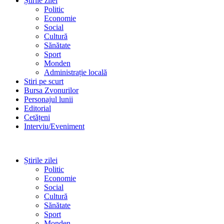
Știrile zilei
Politic
Economie
Social
Cultură
Sănătate
Sport
Monden
Administrație locală
Stiri pe scurt
Bursa Zvonurilor
Personajul lunii
Editorial
Cetățeni
Interviu/Eveniment
Știrile zilei
Politic
Economie
Social
Cultură
Sănătate
Sport
Monden