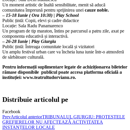
Un moment artistic de înaltă sensibilitate, menit să aducă
comunitatea împreună pentru sprijinirea unei
cauze noble.
–
15-18 Iunie ( Ora 10:30) | Play School
Public țintă: Copii, elevi și cadre didactice
Locație: Sala Radu Panamarenco
Un program de tip maraton, întins pe parcursul a patru zile, axat pe
componenta educativă și interactivă.
–
26-28 Iunie | Play Giurgiu
Public țintă: Întreaga comunitate locală și vizitatori
Un amplu festival urban care va încheia luna iunie într-o atmosferă
de sărbătoare culturală.
Pentru informații suplimentare legate de achiziționarea biletelor
rămase disponibile publicul poate accesa platforma oficială a
instituției: www.teatrultudorvianu.ro.
Distribuie articolul pe
Facebook
Prev
Articolul anterior
TRIBUNALUL GIURGIU: PROTESTELE
GREFIERELOR NU AFECTEAZĂ ACTIVITATEA
INSTANȚELOR LOCALE