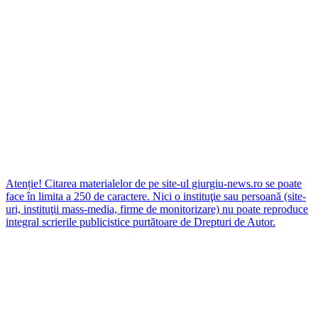
Atenție! Citarea materialelor de pe site-ul giurgiu-news.ro se poate
face în limita a 250 de caractere. Nici o instituţie sau persoană (site-
uri, instituţii mass-media, firme de monitorizare) nu poate reproduce
integral scrierile publicistice purtătoare de Drepturi de Autor.