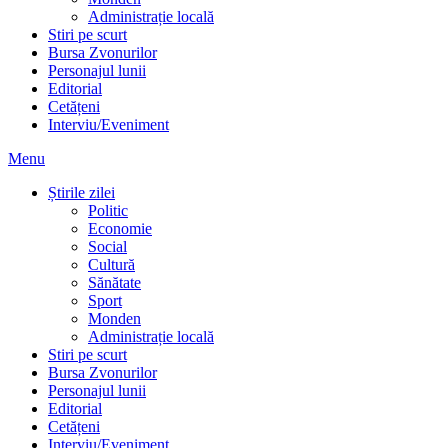
Administrație locală
Stiri pe scurt
Bursa Zvonurilor
Personajul lunii
Editorial
Cetățeni
Interviu/Eveniment
Menu
Știrile zilei
Politic
Economie
Social
Cultură
Sănătate
Sport
Monden
Administrație locală
Stiri pe scurt
Bursa Zvonurilor
Personajul lunii
Editorial
Cetățeni
Interviu/Eveniment