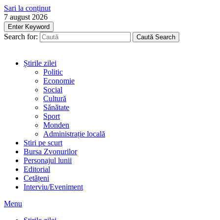
Sari la conținut
7 august 2026
Enter Keyword
Search for:
Caută
Search
Știrile zilei
Politic
Economie
Social
Cultură
Sănătate
Sport
Monden
Administrație locală
Stiri pe scurt
Bursa Zvonurilor
Personajul lunii
Editorial
Cetățeni
Interviu/Eveniment
Menu