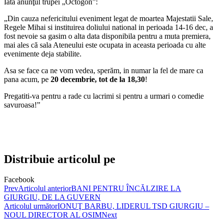
Iată anunţul trupei „Octogon”:
„Din cauza nefericitului eveniment legat de moartea Majestatii Sale,
Regele Mihai si instituirea doliului national in perioada 14-16 dec, a
fost nevoie sa gasim o alta data disponibila pentru a muta premiera,
mai ales că sala Ateneului este ocupata in aceasta perioada cu alte
evenimente deja stabilite.
Asa se face ca ne vom vedea, sperăm, in numar la fel de mare ca
pana acum, pe
20 decembrie, tot de la 18,30
!
Pregatiti-va pentru a rade cu lacrimi si pentru a urmari o comedie
savuroasa!”
Distribuie articolul pe
Facebook
Prev
Articolul anterior
BANI PENTRU ÎNCĂLZIRE LA
GIURGIU, DE LA GUVERN
Articolul următor
IONUŢ BARBU, LIDERUL TSD GIURGIU –
NOUL DIRECTOR AL OSIM
Next