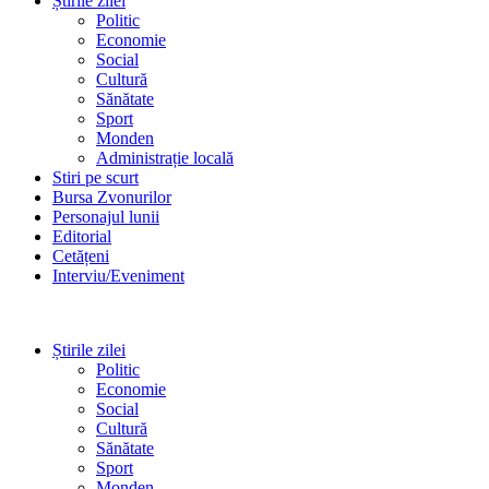
Știrile zilei
Politic
Economie
Social
Cultură
Sănătate
Sport
Monden
Administrație locală
Stiri pe scurt
Bursa Zvonurilor
Personajul lunii
Editorial
Cetățeni
Interviu/Eveniment
Știrile zilei
Politic
Economie
Social
Cultură
Sănătate
Sport
Monden