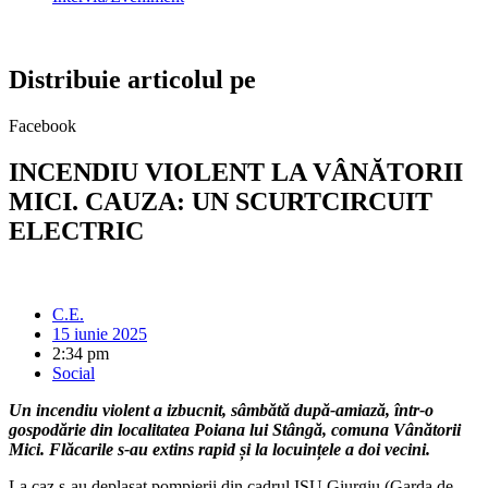
Distribuie articolul pe
Facebook
INCENDIU VIOLENT LA VÂNĂTORII
MICI. CAUZA: UN SCURTCIRCUIT
ELECTRIC
C.E.
15 iunie 2025
2:34 pm
Social
Un incendiu violent a izbucnit, sâmbătă după-amiază, într-o
gospodărie din localitatea Poiana lui Stângă, comuna Vânătorii
Mici. Flăcarile s-au extins rapid și la locuințele a doi vecini.
La caz s-au deplasat pompierii din cadrul ISU Giurgiu (Garda de