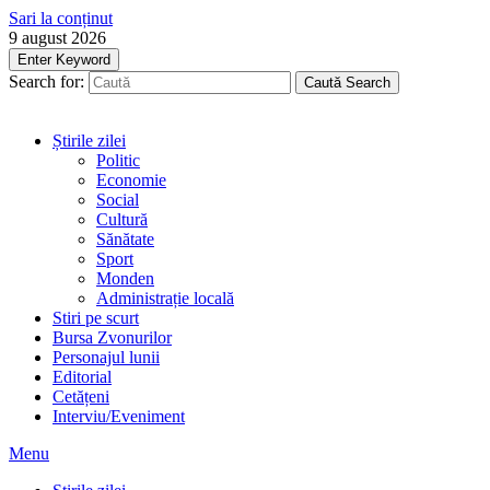
Sari la conținut
9 august 2026
Enter Keyword
Search for:
Caută
Search
Știrile zilei
Politic
Economie
Social
Cultură
Sănătate
Sport
Monden
Administrație locală
Stiri pe scurt
Bursa Zvonurilor
Personajul lunii
Editorial
Cetățeni
Interviu/Eveniment
Menu