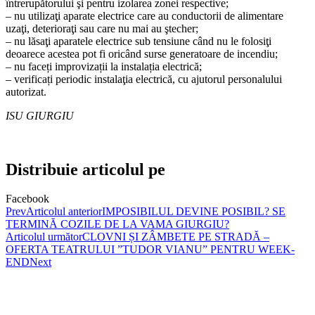
întrerupătorului şi pentru izolarea zonei respective;
– nu utilizaţi aparate electrice care au conductorii de alimentare
uzaţi, deterioraţi sau care nu mai au ştecher;
– nu lăsaţi aparatele electrice sub tensiune când nu le folosiţi
deoarece acestea pot fi oricând surse generatoare de incendiu;
– nu faceți improvizații la instalația electrică;
– verificați periodic instalaţia electrică, cu ajutorul personalului
autorizat.
ISU GIURGIU
Distribuie articolul pe
Facebook
Prev
Articolul anterior
IMPOSIBILUL DEVINE POSIBIL? SE
TERMINĂ COZILE DE LA VAMA GIURGIU?
Articolul următor
CLOVNI ȘI ZÂMBETE PE STRADĂ –
OFERTA TEATRULUI ”TUDOR VIANU” PENTRU WEEK-
END
Next