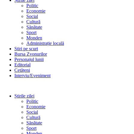
Știrile zilei
Politic
Economie
Social
Cultură
Sănătate
Sport
Monden
Administrație locală
Stiri pe scurt
Bursa Zvonurilor
Personajul lunii
Editorial
Cetățeni
Interviu/Eveniment
Știrile zilei
Politic
Economie
Social
Cultură
Sănătate
Sport
Monden