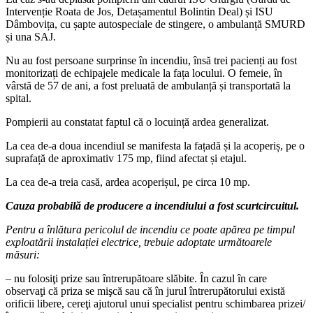
Intervenție Roata de Jos, Detașamentul Bolintin Deal) și ISU
Dâmbovița, cu șapte autospeciale de stingere, o ambulanță SMURD
și una SAJ.
Nu au fost persoane surprinse în incendiu, însă trei pacienți au fost
monitorizați de echipajele medicale la fața locului. O femeie, în
vârstă de 57 de ani, a fost preluată de ambulanță și transportată la
spital.
Pompierii au constatat faptul că o locuință ardea generalizat.
La cea de-a doua incendiul se manifesta la fațadă și la acoperiș, pe o
suprafață de aproximativ 175 mp, fiind afectat și etajul.
La cea de-a treia casă, ardea acoperișul, pe circa 10 mp.
Cauza probabilă de producere a incendiului a fost scurtcircuitul.
Pentru a înlătura pericolul de incendiu ce poate apărea pe timpul
exploatării instalației electrice, trebuie adoptate următoarele
măsuri:
– nu folosiţi prize sau întrerupătoare slăbite. În cazul în care
observaţi că priza se mişcă sau că în jurul întrerupătorului există
orificii libere, cereţi ajutorul unui specialist pentru schimbarea prizei/