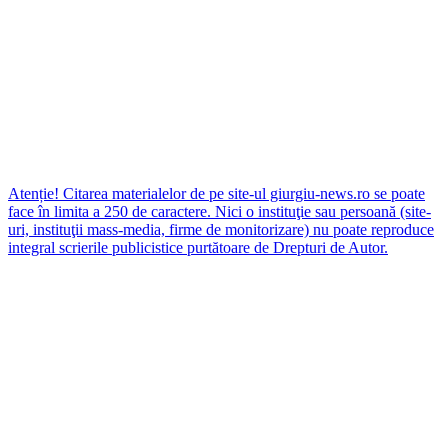
Atenție! Citarea materialelor de pe site-ul giurgiu-news.ro se poate
face în limita a 250 de caractere. Nici o instituţie sau persoană (site-
uri, instituţii mass-media, firme de monitorizare) nu poate reproduce
integral scrierile publicistice purtătoare de Drepturi de Autor.