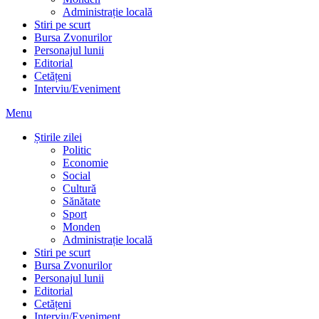
Administrație locală
Stiri pe scurt
Bursa Zvonurilor
Personajul lunii
Editorial
Cetățeni
Interviu/Eveniment
Menu
Știrile zilei
Politic
Economie
Social
Cultură
Sănătate
Sport
Monden
Administrație locală
Stiri pe scurt
Bursa Zvonurilor
Personajul lunii
Editorial
Cetățeni
Interviu/Eveniment