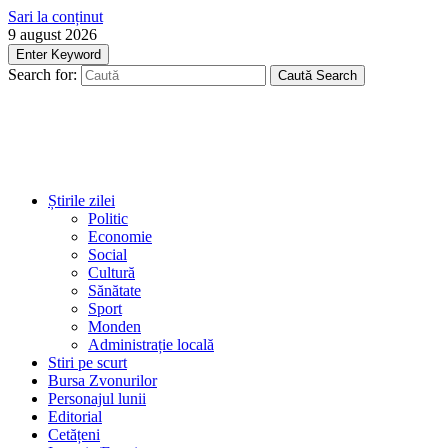
Sari la conținut
9 august 2026
Enter Keyword
Search for:
Caută
Search
Știrile zilei
Politic
Economie
Social
Cultură
Sănătate
Sport
Monden
Administrație locală
Stiri pe scurt
Bursa Zvonurilor
Personajul lunii
Editorial
Cetățeni