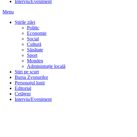
Interviu/Eveniment
Menu
Știrile zilei
Politic
Economie
Social
Cultură
Sănătate
Sport
Monden
Administrație locală
Stiri pe scurt
Bursa Zvonurilor
Personajul lunii
Editorial
Cetățeni
Interviu/Eveniment