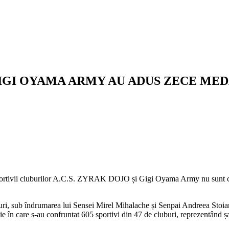
GIGI OYAMA ARMY AU ADUS ZECE MED
e, sportivii cluburilor A.C.S. ZYRAK DOJO și Gigi Oyama Army nu sunt c
uburi, sub îndrumarea lui Sensei Mirel Mihalache și Senpai Andreea Stoian
e s-au confruntat 605 sportivi din 47 de cluburi, reprezentând șapt