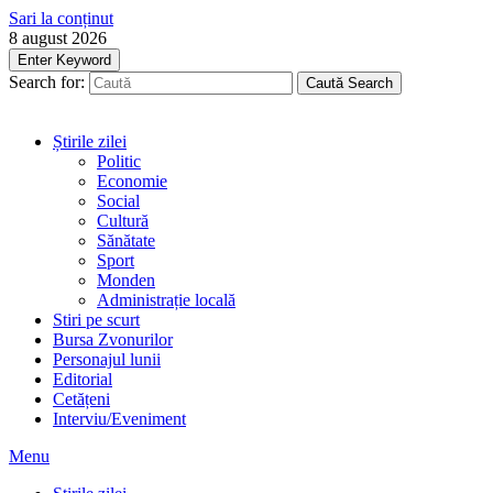
Sari la conținut
8 august 2026
Enter Keyword
Search for:
Caută
Search
Știrile zilei
Politic
Economie
Social
Cultură
Sănătate
Sport
Monden
Administrație locală
Stiri pe scurt
Bursa Zvonurilor
Personajul lunii
Editorial
Cetățeni
Interviu/Eveniment
Menu