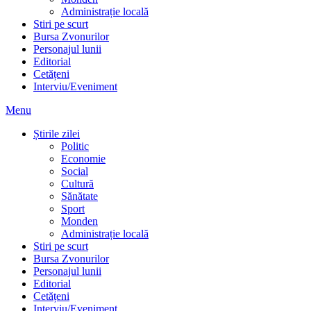
Administrație locală
Stiri pe scurt
Bursa Zvonurilor
Personajul lunii
Editorial
Cetățeni
Interviu/Eveniment
Menu
Știrile zilei
Politic
Economie
Social
Cultură
Sănătate
Sport
Monden
Administrație locală
Stiri pe scurt
Bursa Zvonurilor
Personajul lunii
Editorial
Cetățeni
Interviu/Eveniment