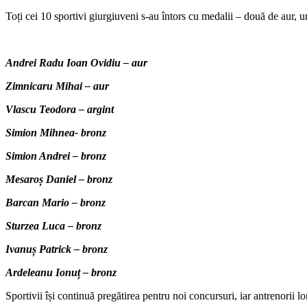
Toți cei 10 sportivi giurgiuveni s-au întors cu medalii – două de aur, u
Andrei Radu Ioan Ovidiu – aur
Zimnicaru Mihai – aur
Vlascu Teodora – argint
Simion Mihnea- bronz
Simion Andrei – bronz
Mesaroș Daniel – bronz
Barcan Mario – bronz
Sturzea Luca – bronz
Ivanuș Patrick – bronz
Ardeleanu Ionuț – bronz
Sportivii își continuă pregătirea pentru noi concursuri, iar antrenorii l