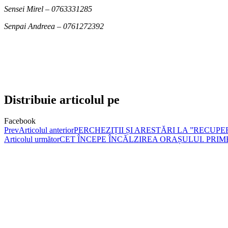
Sensei Mirel – 0763331285
Senpai Andreea – 0761272392
Distribuie articolul pe
Facebook
Prev
Articolul anterior
PERCHEZIȚII ȘI ARESTĂRI LA ”RECUPE
Articolul următor
CET ÎNCEPE ÎNCĂLZIREA ORAȘULUI. PRIME