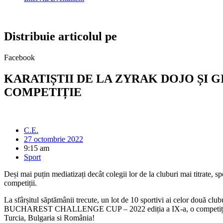
Distribuie articolul pe
Facebook
KARATIȘTII DE LA ZYRAK DOJO ȘI 
COMPETIȚIE
C.E.
27 octombrie 2022
9:15 am
Sport
Deși mai puțin mediatizați decât colegii lor de la cluburi mai titrat
competiții.
La sfârșitul săptămânii trecute, un lot de 10 sportivi ai celor două cl
BUCHAREST CHALLENGE CUP – 2022 ediția a IX-a, o competiție în car
Turcia, Bulgaria si România!