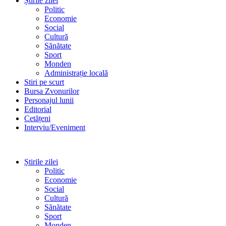
Știrile zilei
Politic
Economie
Social
Cultură
Sănătate
Sport
Monden
Administrație locală
Stiri pe scurt
Bursa Zvonurilor
Personajul lunii
Editorial
Cetățeni
Interviu/Eveniment
Știrile zilei
Politic
Economie
Social
Cultură
Sănătate
Sport
Monden