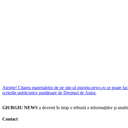
Atenție! Citarea materialelor de pe site-ul giurgiu-news.ro se poate fac
scrierile publicistice purtătoare de Drepturi de Autor.
GIURGIU NEWS
a devenit în timp o tribună a informaţiilor şi an
Contact