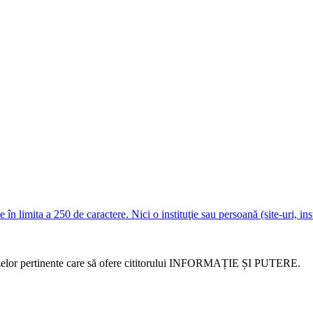
e în limita a 250 de caractere. Nici o instituţie sau persoană (site-uri, i
alizelor pertinente care să ofere cititorului INFORMAȚIE ȘI PUTERE.