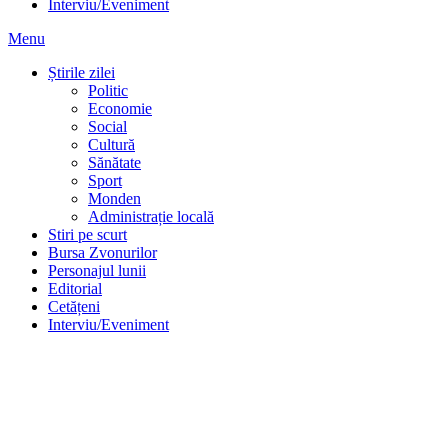
Interviu/Eveniment
Menu
Știrile zilei
Politic
Economie
Social
Cultură
Sănătate
Sport
Monden
Administrație locală
Stiri pe scurt
Bursa Zvonurilor
Personajul lunii
Editorial
Cetățeni
Interviu/Eveniment