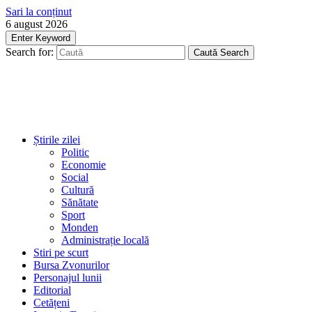
Sari la conținut
6 august 2026
Enter Keyword
Search for:
Caută
Search
Știrile zilei
Politic
Economie
Social
Cultură
Sănătate
Sport
Monden
Administrație locală
Stiri pe scurt
Bursa Zvonurilor
Personajul lunii
Editorial
Cetățeni