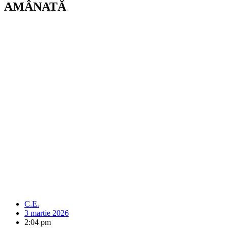
AMÂNATĂ
C.E.
3 martie 2026
2:04 pm