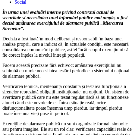
Social
În urma unei evaluări interne privind contextul actual de
securitate și necesitatea unei informări publice mai ample, a fost
decisă amânarea exercițiului de alarmare publică „Miercurea
Sirenelor”.
Decizia a fost luată în mod deliberat și responsabil, în baza unei
analize proprii, care a indicat că, în actualele condiții, este necesară
consolidarea comunicării publice, astfel încât scopul exercițiului să
fie corect înțeles la nivelul întregii populații.
Facem această precizare fără echivoc: amânarea exercițiului nu
schimbă cu nimic necesitatea testării periodice a sistemului național
de alarmare publică.
Verificarea tehnică, mentenanța constantă și testarea funcțională a
sirenelor reprezintă obligații instituționale, nu opțiuni. Un sistem de
avertizare publică care nu este testat regulat riscă să nu funcționeze
atunci când este nevoie de el. Într-o situație reală, orice
disfuncționalitate poate însemna timp pierdut, iar timpul pierdut
poate însemna vieți puse în pericol.
Exercițiile de alarmare publică nu sunt organizate formal, simbolic
sau pentru imagine. Ele au un rol clar: verificarea capacității reale de
funcționare a sistemului și familiarizarea populației cu semnalele de