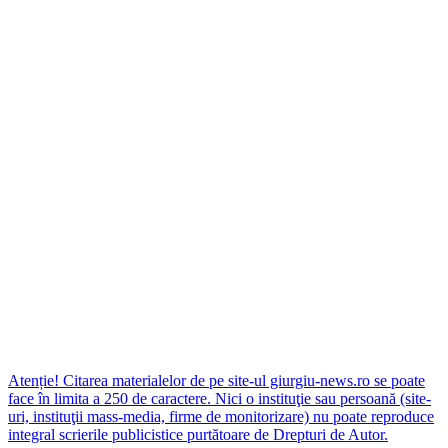
Atenție! Citarea materialelor de pe site-ul giurgiu-news.ro se poate
face în limita a 250 de caractere. Nici o instituţie sau persoană (site-
uri, instituţii mass-media, firme de monitorizare) nu poate reproduce
integral scrierile publicistice purtătoare de Drepturi de Autor.