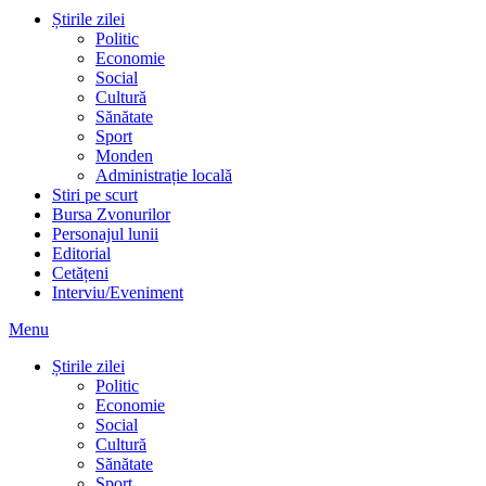
Știrile zilei
Politic
Economie
Social
Cultură
Sănătate
Sport
Monden
Administrație locală
Stiri pe scurt
Bursa Zvonurilor
Personajul lunii
Editorial
Cetățeni
Interviu/Eveniment
Menu
Știrile zilei
Politic
Economie
Social
Cultură
Sănătate
Sport