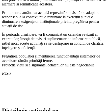
alarmare și semnificația acestora.
Prin urmare, amânarea actuală reprezintă o măsură de adaptare
responsabilă la context, nu o renunțare la exercițiu și nici o
diminuare a exigențelor instituționale privind pregătirea pentru
situații de risc.
În perioada următoare, va fi comunicat un calendar revizuit al
exercițiilor, însoțit de măsuri suplimentare de informare publică,
astfel încât aceste activități să se desfășoare în condiții de claritate,
înțelegere și eficiență.
Pregătirea populației și menținerea funcționalității sistemelor de
avertizare rămân priorități ferme.
Protecția vieții și a siguranței cetățenilor nu este negociabilă.
IGSU
Distribuie articolul pe