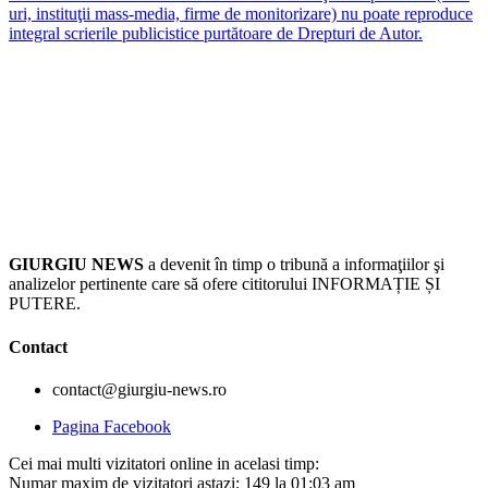
uri, instituţii mass-media, firme de monitorizare) nu poate reproduce
integral scrierile publicistice purtătoare de Drepturi de Autor.
GIURGIU NEWS
a devenit în timp o tribună a informaţiilor şi
analizelor pertinente care să ofere cititorului INFORMAȚIE ȘI
PUTERE.
Contact
contact@giurgiu-news.ro
Pagina Facebook
Cei mai multi vizitatori online in acelasi timp:
Numar maxim de vizitatori astazi: 149 la 01:03 am