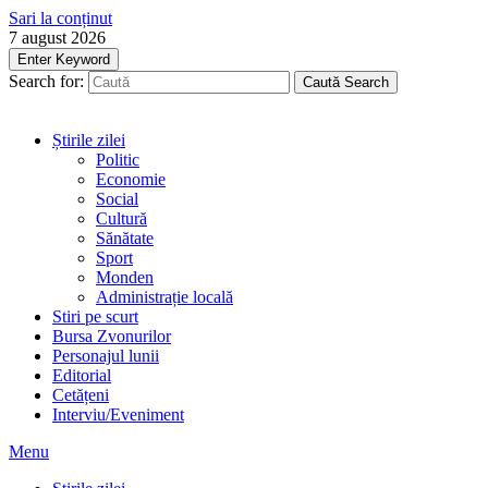
Sari la conținut
7 august 2026
Enter Keyword
Search for:
Caută
Search
Știrile zilei
Politic
Economie
Social
Cultură
Sănătate
Sport
Monden
Administrație locală
Stiri pe scurt
Bursa Zvonurilor
Personajul lunii
Editorial
Cetățeni
Interviu/Eveniment
Menu