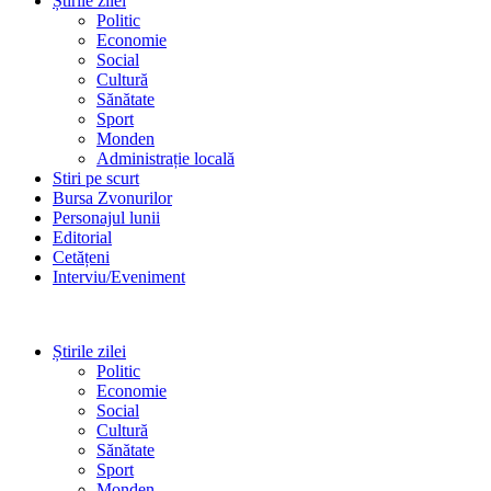
Știrile zilei
Politic
Economie
Social
Cultură
Sănătate
Sport
Monden
Administrație locală
Stiri pe scurt
Bursa Zvonurilor
Personajul lunii
Editorial
Cetățeni
Interviu/Eveniment
Știrile zilei
Politic
Economie
Social
Cultură
Sănătate
Sport
Monden