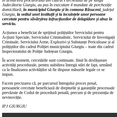
în urmărirea procurorului din cadrul Parchetului de pe lângă
Judecătoria Giurgiu, au pus în executare 4 mandate de percheziție
domiciliară,
în municipiul Giurgiu și în comuna Răsuceni
, județul
Giurgiu,
la sediul unei instituții și la locuințele unor persoane
cercetate pentru săvârșirea infracțiunilor de delapidare și abuz în
serviciu.
Acțiunea a beneficiat de sprijinul polițiștilor Serviciului pentru
Acțiuni Speciale, Serviciului Criminalistic, Serviciului de Investigații
Criminale, Serviciului Arme, Explozivi și Substanțe Periculoase și al
polițiștilor din cadrul Poliției municipiului Giurgiu – toate din cadrul
Inspectoratului de Poliție Județean Giurgiu.
În acest moment, cercetările sunt continuate, fiind în desfășurare
activități procedurale, pentru stabilirea întregii stări de fapt, urmând
ca la finalizarea activităților să fie dispuse măsurile legale ce se
impun.
Facem precizarea că, pe parcursul întregului proces penal,
persoanele cercetate beneficiază de drepturile și garanțiile procesuale
prevăzute de Codul de procedură penală, precum și de prezumția de
nevinovăție.
IPJ GIURGIU