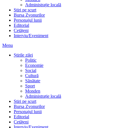
Administrație locală
Stiri pe scurt
Bursa Zvonurilor
Personajul lunii
Editorial
Cetățeni
Interviu/Eveniment
Menu
Știrile zilei
Politic
Economie
Social
Cultură
Sănătate
Sport
Monden
Administrație locală
Stiri pe scurt
Bursa Zvonurilor
Personajul lunii
Editorial
Cetățeni
Interviu/Eveniment