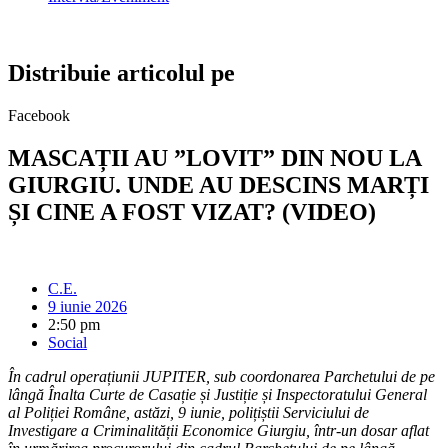
Distribuie articolul pe
Facebook
MASCAȚII AU ”LOVIT” DIN NOU LA
GIURGIU. UNDE AU DESCINS MARȚI
ȘI CINE A FOST VIZAT? (VIDEO)
C.E.
9 iunie 2026
2:50 pm
Social
În cadrul operațiunii JUPITER, sub coordonarea Parchetului de pe
lângă Înalta Curte de Casație și Justiție și Inspectoratului General
al Poliției Române, astăzi, 9 iunie, polițiștii Serviciului de
Investigare a Criminalității Economice Giurgiu, într-un dosar aflat