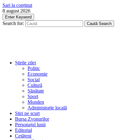
Sari la conținut
8 august 2026
Enter Keyword
Search for:
Caută
Search
Știrile zilei
Politic
Economie
Social
Cultură
Sănătate
Sport
Monden
Administrație locală
Stiri pe scurt
Bursa Zvonurilor
Personajul lunii
Editorial
Cetățeni