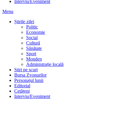
Interviu/Eveniment
Menu
Știrile zilei
Politic
Economie
Social
Cultură
Sănătate
Sport
Monden
Administrație locală
Stiri pe scurt
Bursa Zvonurilor
Personajul lunii
Editorial
Cetățeni
Interviu/Eveniment