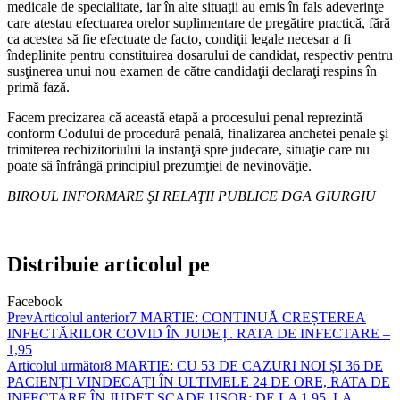
medicale de specialitate, iar în alte situaţii au emis în fals adeverinţe
care atestau efectuarea orelor suplimentare de pregătire practică, fără
ca acestea să fie efectuate de facto, condiţii legale necesar a fi
îndeplinite pentru constituirea dosarului de candidat, respectiv pentru
susţinerea unui nou examen de către candidaţii declaraţi respins în
primă fază.
Facem precizarea că această etapă a procesului penal reprezintă
conform Codului de procedură penală, finalizarea anchetei penale şi
trimiterea rechizitoriului la instanţă spre judecare, situaţie care nu
poate să înfrângă principiul prezumţiei de nevinovăţie.
BIROUL INFORMARE ŞI RELAŢII PUBLICE DGA GIURGIU
Distribuie articolul pe
Facebook
Prev
Articolul anterior
7 MARTIE: CONTINUĂ CREȘTEREA
INFECTĂRILOR COVID ÎN JUDEȚ. RATA DE INFECTARE –
1,95
Articolul următor
8 MARTIE: CU 53 DE CAZURI NOI ȘI 36 DE
PACIENȚI VINDECAȚI ÎN ULTIMELE 24 DE ORE, RATA DE
INFECTARE ÎN JUDEȚ SCADE UȘOR: DE LA 1,95, LA