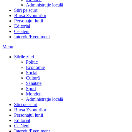
Administrație locală
Stiri pe scurt
Bursa Zvonurilor
Personajul lunii
Editorial
Cetățeni
Interviu/Eveniment
Menu
Știrile zilei
Politic
Economie
Social
Cultură
Sănătate
Sport
Monden
Administrație locală
Stiri pe scurt
Bursa Zvonurilor
Personajul lunii
Editorial
Cetățeni
Interviu/Eveniment