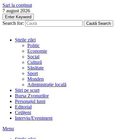
Sari la conținut
7 august 2026
Enter Keyword
Search for:
Caută
Search
Știrile zilei
Politic
Economie
Social
Cultură
Sănătate
Sport
Monden
Administrație locală
Stiri pe scurt
Bursa Zvonurilor
Personajul lunii
Editorial
Cetățeni
Interviu/Eveniment
Menu