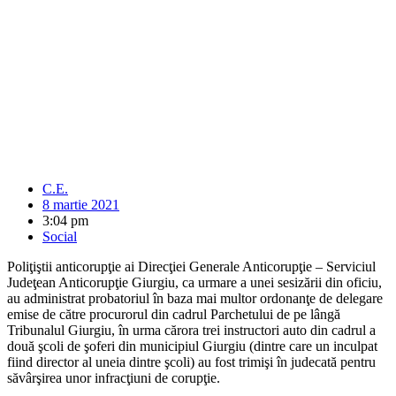
C.E.
8 martie 2021
3:04 pm
Social
Poliţiştii anticorupţie ai Direcţiei Generale Anticorupţie – Serviciul
Judeţean Anticorupţie Giurgiu, ca urmare a unei sesizării din oficiu,
au administrat probatoriul în baza mai multor ordonanţe de delegare
emise de către procurorul din cadrul Parchetului de pe lângă
Tribunalul Giurgiu, în urma cărora trei instructori auto din cadrul a
două şcoli de şoferi din municipiul Giurgiu (dintre care un inculpat
fiind director al uneia dintre şcoli) au fost trimişi în judecată pentru
săvârşirea unor infracţiuni de corupţie.