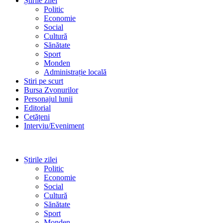
Știrile zilei
Politic
Economie
Social
Cultură
Sănătate
Sport
Monden
Administrație locală
Stiri pe scurt
Bursa Zvonurilor
Personajul lunii
Editorial
Cetățeni
Interviu/Eveniment
Știrile zilei
Politic
Economie
Social
Cultură
Sănătate
Sport
Monden