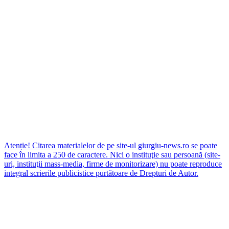
Atenție! Citarea materialelor de pe site-ul giurgiu-news.ro se poate
face în limita a 250 de caractere. Nici o instituţie sau persoană (site-
uri, instituţii mass-media, firme de monitorizare) nu poate reproduce
integral scrierile publicistice purtătoare de Drepturi de Autor.