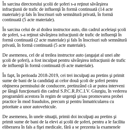
În sarcina directorului şcolii de şoferi s-a reţinut săvârşirea
infracţiunii de trafic de influenţă în formă continuată (14 acte
materiale) şi fals în înscrisuri sub semnătură privată, în formă
continuată (5 acte materiale).
În sarcina celui de al doilea instructor auto, din cadrul aceleiaşi şcoli
de şoferi, s-a reţinut săvârşirea infracţiunii de trafic de influenţă în
formă continuată (2 acte materiale) şi fals în înscrisuri sub semnătură
privată, în formă continuată (5 acte materiale).
De asemenea, cel de al treilea instructor auto (angajat al unei alte
şcoli de şoferi), a fost inculpat pentru săvârşirea infracţiunii de trafic
de influenţă în formă continuată (6 acte materiale).
În fapt, în perioada 2018-2019, cei trei inculpaţi au pretins şi primit
sume de bani de la candidaţi ai celor două şcoli de şoferi pentru
obţinerea permisului de conducere, pretinzând că ar putea interveni
pe lângă funcţionarii din cadrul S.P.C.R.P.C.I.V. Giurgiu, în vederea
programării acestora în regim de urgenţă şi/sau promovarea probei
practice în mod fraudulos, precum şi pentru înmatricularea cu
prioritate a unor autovehicule.
De asemenea, în unele situaţii, primii doi inculpaţi au pretins şi
primit sume de bani de la elevi ai şcolii de şoferi, pentru a le facilita
eliberarea în fals a fişei medicale, fără a se prezenta la examenele