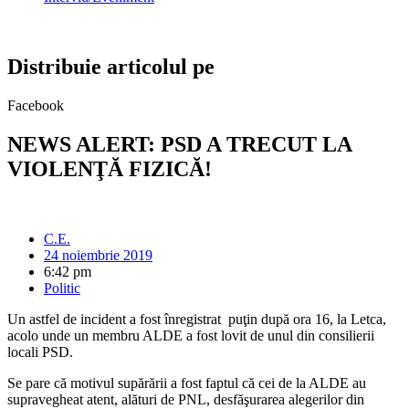
Distribuie articolul pe
Facebook
NEWS ALERT: PSD A TRECUT LA
VIOLENŢĂ FIZICĂ!
C.E.
24 noiembrie 2019
6:42 pm
Politic
Un astfel de incident a fost înregistrat puţin după ora 16, la Letca,
acolo unde un membru ALDE a fost lovit de unul din consilierii
locali PSD.
Se pare că motivul supărării a fost faptul că cei de la ALDE au
supravegheat atent, alături de PNL, desfăşurarea alegerilor din