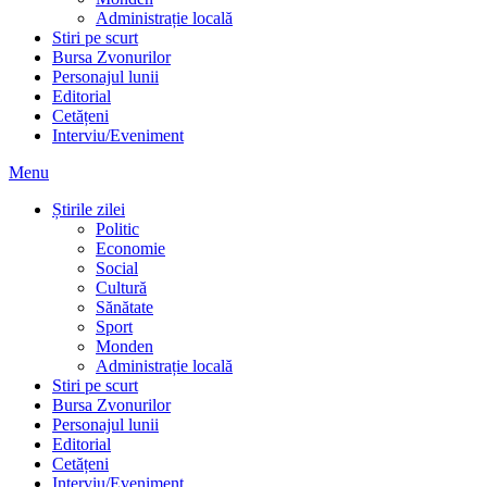
Administrație locală
Stiri pe scurt
Bursa Zvonurilor
Personajul lunii
Editorial
Cetățeni
Interviu/Eveniment
Menu
Știrile zilei
Politic
Economie
Social
Cultură
Sănătate
Sport
Monden
Administrație locală
Stiri pe scurt
Bursa Zvonurilor
Personajul lunii
Editorial
Cetățeni
Interviu/Eveniment