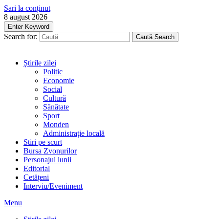
Sari la conținut
8 august 2026
Enter Keyword
Search for:
Caută
Search
Știrile zilei
Politic
Economie
Social
Cultură
Sănătate
Sport
Monden
Administrație locală
Stiri pe scurt
Bursa Zvonurilor
Personajul lunii
Editorial
Cetățeni
Interviu/Eveniment
Menu