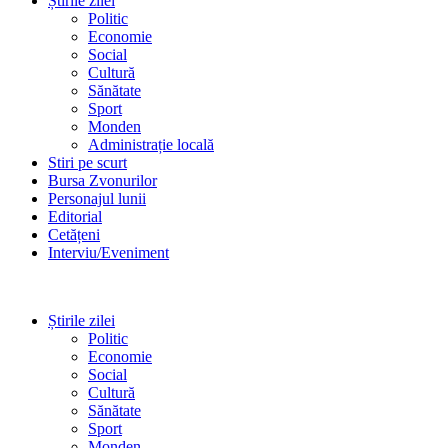
Știrile zilei
Politic
Economie
Social
Cultură
Sănătate
Sport
Monden
Administrație locală
Stiri pe scurt
Bursa Zvonurilor
Personajul lunii
Editorial
Cetățeni
Interviu/Eveniment
Știrile zilei
Politic
Economie
Social
Cultură
Sănătate
Sport
Monden