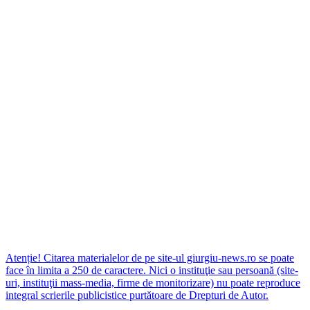
Atenție! Citarea materialelor de pe site-ul giurgiu-news.ro se poate
face în limita a 250 de caractere. Nici o instituţie sau persoană (site-
uri, instituţii mass-media, firme de monitorizare) nu poate reproduce
integral scrierile publicistice purtătoare de Drepturi de Autor.