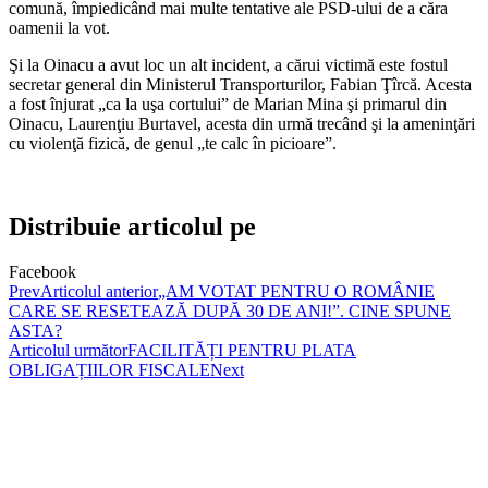
comună, împiedicând mai multe tentative ale PSD-ului de a căra
oamenii la vot.
Şi la Oinacu a avut loc un alt incident, a cărui victimă este fostul
secretar general din Ministerul Transporturilor, Fabian Ţîrcă. Acesta
a fost înjurat „ca la uşa cortului” de Marian Mina şi primarul din
Oinacu, Laurenţiu Burtavel, acesta din urmă trecând şi la ameninţări
cu violenţă fizică, de genul „te calc în picioare”.
Distribuie articolul pe
Facebook
Prev
Articolul anterior
„AM VOTAT PENTRU O ROMÂNIE
CARE SE RESETEAZĂ DUPĂ 30 DE ANI!”. CINE SPUNE
ASTA?
Articolul următor
FACILITĂȚI PENTRU PLATA
OBLIGAȚIILOR FISCALE
Next