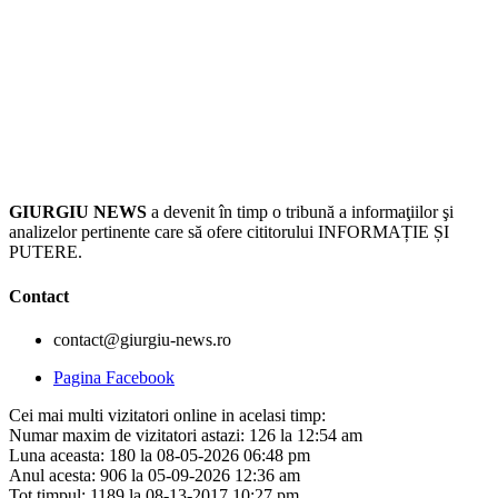
GIURGIU NEWS
a devenit în timp o tribună a informaţiilor şi
analizelor pertinente care să ofere cititorului INFORMAȚIE ȘI
PUTERE.
Contact
contact@giurgiu-news.ro
Pagina Facebook
Cei mai multi vizitatori online in acelasi timp:
Numar maxim de vizitatori astazi: 126 la 12:54 am
Luna aceasta: 180 la 08-05-2026 06:48 pm
Anul acesta: 906 la 05-09-2026 12:36 am
Tot timpul: 1189 la 08-13-2017 10:27 pm