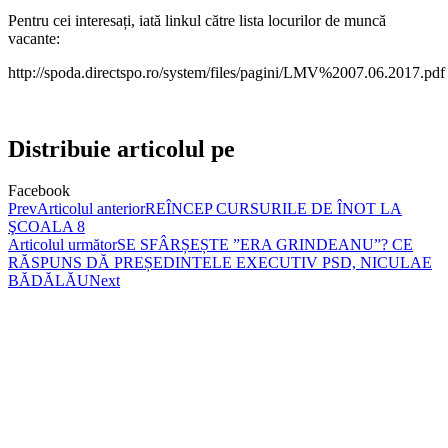
Pentru cei interesați, iată linkul către lista locurilor de muncă
vacante:
http://spoda.directspo.ro/system/files/pagini/LMV%2007.06.2017.pdf
Distribuie articolul pe
Facebook
Prev
Articolul anterior
REÎNCEP CURSURILE DE ÎNOT LA
ŞCOALA 8
Articolul următor
SE SFÂRȘEȘTE ”ERA GRINDEANU”? CE
RĂSPUNS DĂ PREȘEDINTELE EXECUTIV PSD, NICULAE
BĂDĂLĂU
Next