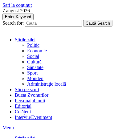
Sari la conținut
7 august 2026
Enter Keyword
Search for:
Caută
Search
Știrile zilei
Politic
Economie
Social
Cultură
Sănătate
Sport
Monden
Administrație locală
Stiri pe scurt
Bursa Zvonurilor
Personajul lunii
Editorial
Cetățeni
Interviu/Eveniment
Menu