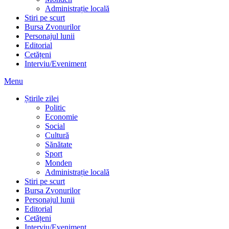
Administrație locală
Stiri pe scurt
Bursa Zvonurilor
Personajul lunii
Editorial
Cetățeni
Interviu/Eveniment
Menu
Știrile zilei
Politic
Economie
Social
Cultură
Sănătate
Sport
Monden
Administrație locală
Stiri pe scurt
Bursa Zvonurilor
Personajul lunii
Editorial
Cetățeni
Interviu/Eveniment