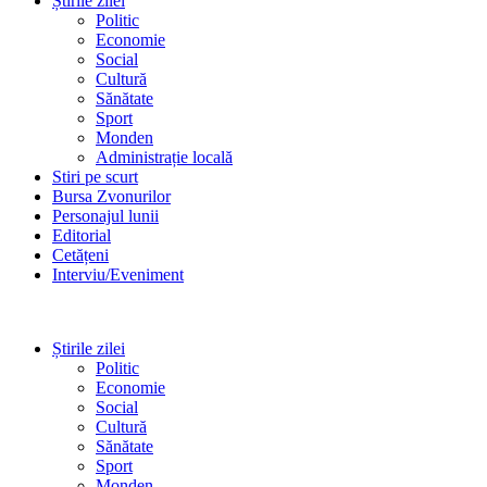
Știrile zilei
Politic
Economie
Social
Cultură
Sănătate
Sport
Monden
Administrație locală
Stiri pe scurt
Bursa Zvonurilor
Personajul lunii
Editorial
Cetățeni
Interviu/Eveniment
Știrile zilei
Politic
Economie
Social
Cultură
Sănătate
Sport
Monden