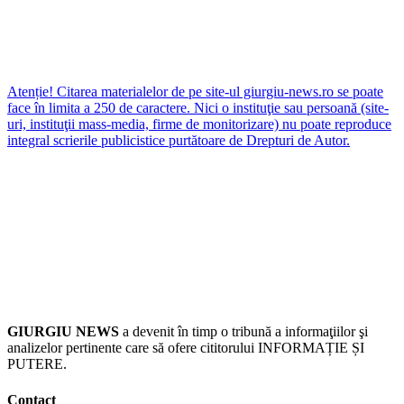
Atenție! Citarea materialelor de pe site-ul giurgiu-news.ro se poate
face în limita a 250 de caractere. Nici o instituţie sau persoană (site-
uri, instituţii mass-media, firme de monitorizare) nu poate reproduce
integral scrierile publicistice purtătoare de Drepturi de Autor.
GIURGIU NEWS
a devenit în timp o tribună a informaţiilor şi
analizelor pertinente care să ofere cititorului INFORMAȚIE ȘI
PUTERE.
Contact