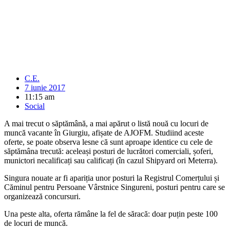
C.E.
7 iunie 2017
11:15 am
Social
A mai trecut o săptămână, a mai apărut o listă nouă cu locuri de
muncă vacante în Giurgiu, afișate de AJOFM. Studiind aceste
oferte, se poate observa lesne că sunt aproape identice cu cele de
săptămâna trecută: aceleași posturi de lucrători comerciali, șoferi,
munictori necalificați sau calificați (în cazul Shipyard ori Meterra).
Singura nouate ar fi apariția unor posturi la Registrul Comerțului și
Căminul pentru Persoane Vârstnice Singureni, posturi pentru care se
organizează concursuri.
Una peste alta, oferta rămâne la fel de săracă: doar puțin peste 100
de locuri de muncă.