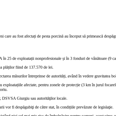
eni care au fost afectați de pesta porcină au început să primească despăgu
în 25 de exploatații nonprofesionale și în 3 fonduri de vânătoare (9 caz
a plăților fiind de 137.570 de lei.
ctarea măsurilor întreprinse de autorități, având în vedere gravitatea bo
 exploatațiile afectate, pentru zonele de protecție (3 km în jurul focarel
oriu.
r, DSVSA Giurgiu sau autorităţilor locale.
rii vor fi despăgubiţi de către stat, în condițiile prevăzute de legislaţie.
stând nici cel mai mic risc de îmbolnăvire pentru oameni, acest virus av