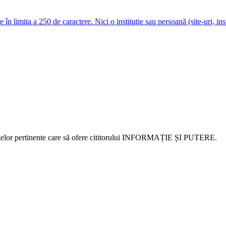
e în limita a 250 de caractere. Nici o instituţie sau persoană (site-uri, i
alizelor pertinente care să ofere cititorului INFORMAȚIE ȘI PUTERE.