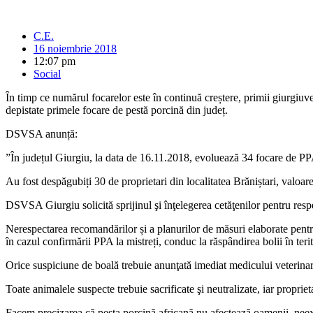
C.E.
16 noiembrie 2018
12:07 pm
Social
În timp ce numărul focarelor este în continuă creștere, primii giurgiuv
depistate primele focare de pestă porcină din județ.
DSVSA anunță:
”În județul Giurgiu, la data de 16.11.2018, evoluează 34 focare de PPA 
Au fost despăgubiți 30 de proprietari din localitatea Brăniștari, valoare
DSVSA Giurgiu solicită sprijinul şi înţelegerea cetăţenilor pentru respe
Nerespectarea recomandărilor și a planurilor de măsuri elaborate pentru
în cazul confirmării PPA la mistreți, conduc la răspândirea bolii în terit
Orice suspiciune de boală trebuie anunţată imediat medicului veterina
Toate animalele suspecte trebuie sacrificate şi neutralizate, iar proprieta
Facem precizarea că pesta porcină africană nu afectează oamenii, neexi