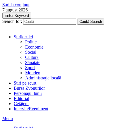
Sari la conținut
7 august 2026
Enter Keyword
Search for:
Caută
Search
Știrile zilei
Politic
Economie
Social
Cultură
Sănătate
Sport
Monden
Administrație locală
Stiri pe scurt
Bursa Zvonurilor
Personajul lunii
Editorial
Cetățeni
Interviu/Eveniment
Menu