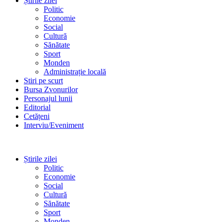
Știrile zilei
Politic
Economie
Social
Cultură
Sănătate
Sport
Monden
Administrație locală
Stiri pe scurt
Bursa Zvonurilor
Personajul lunii
Editorial
Cetățeni
Interviu/Eveniment
Știrile zilei
Politic
Economie
Social
Cultură
Sănătate
Sport
Monden