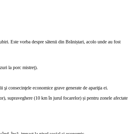
biri. Este vorba despre sătenii din Brăniștari, acolo unde au fost
uri la porc mistreț).
lii şi consecinţele economice grave generate de apariţia ei.
or), supraveghere (10 km în jurul focarelor) și pentru zonele afectate
ând, însă, impact la nivel social și economic.