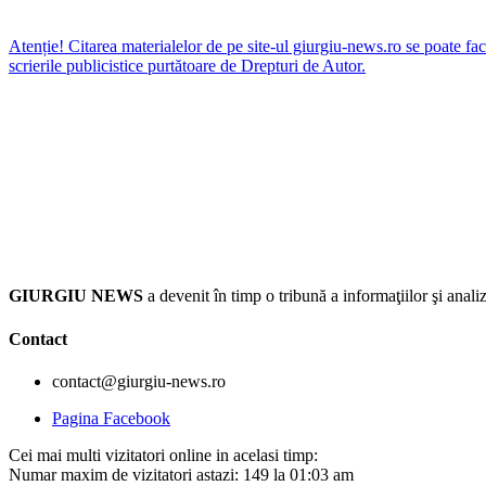
Atenție! Citarea materialelor de pe site-ul giurgiu-news.ro se poate fac
scrierile publicistice purtătoare de Drepturi de Autor.
GIURGIU NEWS
a devenit în timp o tribună a informaţiilor şi an
Contact
contact@giurgiu-news.ro
Pagina Facebook
Cei mai multi vizitatori online in acelasi timp:
Numar maxim de vizitatori astazi: 149 la 01:03 am