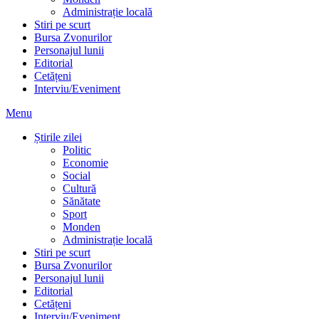
Administrație locală
Stiri pe scurt
Bursa Zvonurilor
Personajul lunii
Editorial
Cetățeni
Interviu/Eveniment
Menu
Știrile zilei
Politic
Economie
Social
Cultură
Sănătate
Sport
Monden
Administrație locală
Stiri pe scurt
Bursa Zvonurilor
Personajul lunii
Editorial
Cetățeni
Interviu/Eveniment