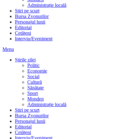
Administrație locală
Stiri pe scurt
Bursa Zvonurilor
Personajul lunii
Editorial
Cetățeni
Interviu/Eveniment
Menu
Știrile zilei
Politic
Economie
Social
Cultură
Sănătate
Sport
Monden
Administrație locală
Stiri pe scurt
Bursa Zvonurilor
Personajul lunii
Editorial
Cetățeni
Interviu/Eveniment