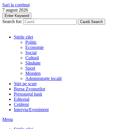
Sari la conținut
7 august 2026
Enter Keyword
Search for:
Caută
Search
Știrile zilei
Politic
Economie
Social
Cultură
Sănătate
Sport
Monden
Administrație locală
Stiri pe scurt
Bursa Zvonurilor
Personajul lunii
Editorial
Cetățeni
Interviu/Eveniment
Menu