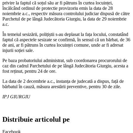
privire la faptul că soțul său ar fi pătruns în curtea locuinței,
încălcând ordinul de protectie provizoriu emis la data de 28
noiembrie a.c., respectiv măsura controlului judiciar dispusă de către
Parchetul de pe lângă Judecătoria Giurgiu, la data de 29 noiembrie
a.c.
În temeiul sesizării, polițiștii s-au deplasat la fața locului, constatând
faptul că aspectele sesizate se confirmă, în sensul că un bărbat, de 36
de ani, ar fi pătruns în curtea locuinței comune, unde ar fi adresat
injurii soției sale.
Pe baza probatoriului administrat, sub coordonarea procurorului de
caz din cadrul Parchetului de pe lângă Judecătoria Giurgiu, acesta a
fost reținut, pentru 24 de ore.
La data de 2 decembrie a.c., instanța de judecată a dispus, față de
bărbatul în cauză, măsura arestării preventive, pentru 30 de zile.
IPJ GIURGIU
Distribuie articolul pe
Facebook