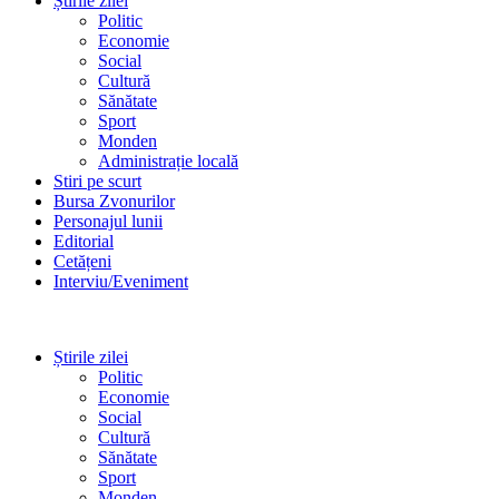
Știrile zilei
Politic
Economie
Social
Cultură
Sănătate
Sport
Monden
Administrație locală
Stiri pe scurt
Bursa Zvonurilor
Personajul lunii
Editorial
Cetățeni
Interviu/Eveniment
Știrile zilei
Politic
Economie
Social
Cultură
Sănătate
Sport
Monden