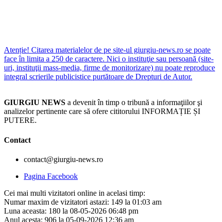
Atenție! Citarea materialelor de pe site-ul giurgiu-news.ro se poate
face în limita a 250 de caractere. Nici o instituţie sau persoană (site-
uri, instituţii mass-media, firme de monitorizare) nu poate reproduce
integral scrierile publicistice purtătoare de Drepturi de Autor.
GIURGIU NEWS
a devenit în timp o tribună a informaţiilor şi
analizelor pertinente care să ofere cititorului INFORMAȚIE ȘI
PUTERE.
Contact
contact@giurgiu-news.ro
Pagina Facebook
Cei mai multi vizitatori online in acelasi timp:
Numar maxim de vizitatori astazi: 149 la 01:03 am
Luna aceasta: 180 la 08-05-2026 06:48 pm
Anul acesta: 906 la 05-09-2026 12:36 am