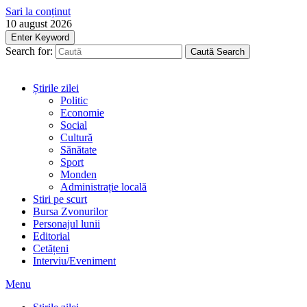
Sari la conținut
10 august 2026
Enter Keyword
Search for:
Caută
Search
Știrile zilei
Politic
Economie
Social
Cultură
Sănătate
Sport
Monden
Administrație locală
Stiri pe scurt
Bursa Zvonurilor
Personajul lunii
Editorial
Cetățeni
Interviu/Eveniment
Menu