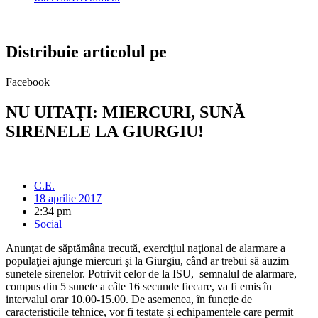
Distribuie articolul pe
Facebook
NU UITAŢI: MIERCURI, SUNĂ
SIRENELE LA GIURGIU!
C.E.
18 aprilie 2017
2:34 pm
Social
Anunţat de săptămâna trecută, exerciţiul naţional de alarmare a
populaţiei ajunge miercuri şi la Giurgiu, când ar trebui să auzim
sunetele sirenelor. Potrivit celor de la ISU, semnalul de alarmare,
compus din 5 sunete a câte 16 secunde fiecare, va fi emis în
intervalul orar 10.00-15.00. De asemenea, în funcție de
caracteristicile tehnice, vor fi testate și echipamentele care permit