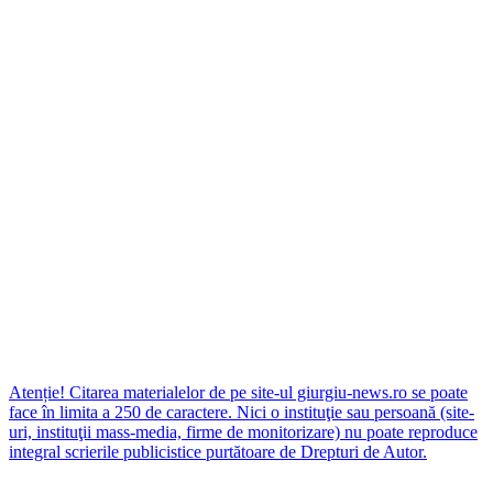
Atenție! Citarea materialelor de pe site-ul giurgiu-news.ro se poate
face în limita a 250 de caractere. Nici o instituţie sau persoană (site-
uri, instituţii mass-media, firme de monitorizare) nu poate reproduce
integral scrierile publicistice purtătoare de Drepturi de Autor.