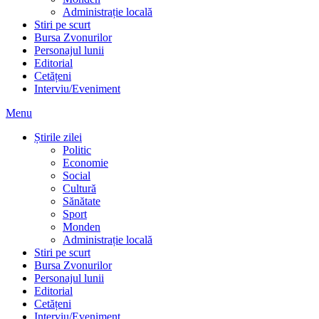
Administrație locală
Stiri pe scurt
Bursa Zvonurilor
Personajul lunii
Editorial
Cetățeni
Interviu/Eveniment
Menu
Știrile zilei
Politic
Economie
Social
Cultură
Sănătate
Sport
Monden
Administrație locală
Stiri pe scurt
Bursa Zvonurilor
Personajul lunii
Editorial
Cetățeni
Interviu/Eveniment