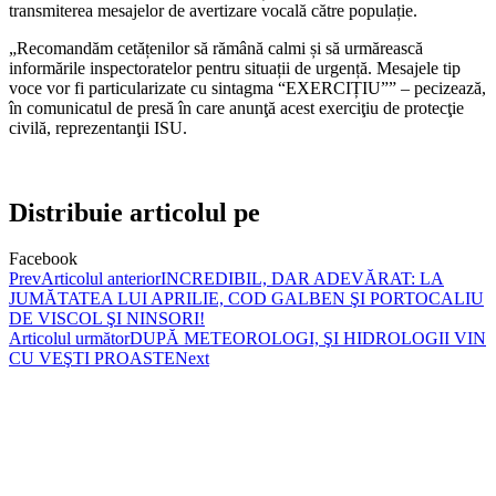
transmiterea mesajelor de avertizare vocală către populație.
„Recomandăm cetățenilor să rămână calmi și să urmărească
informările inspectoratelor pentru situații de urgență. Mesajele tip
voce vor fi particularizate cu sintagma “EXERCIȚIU”” – pecizează,
în comunicatul de presă în care anunţă acest exerciţiu de protecţie
civilă, reprezentanţii ISU.
Distribuie articolul pe
Facebook
Prev
Articolul anterior
INCREDIBIL, DAR ADEVĂRAT: LA
JUMĂTATEA LUI APRILIE, COD GALBEN ŞI PORTOCALIU
DE VISCOL ŞI NINSORI!
Articolul următor
DUPĂ METEOROLOGI, ŞI HIDROLOGII VIN
CU VEŞTI PROASTE
Next