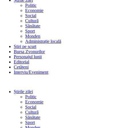
Știrile zilei
Politic
Economie
Social
Cultură
Sănătate
Sport
Monden
Administrație locală
Stiri pe scurt
Bursa Zvonurilor
Personajul lunii
Editorial
Cetățeni
Interviu/Eveniment
Știrile zilei
Politic
Economie
Social
Cultură
Sănătate
Sport
Monden