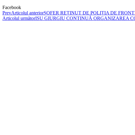
Facebook
Prev
Articolul anterior
ȘOFER REȚINUT DE POLIȚIA DE FRONT
Articolul următor
ISU GIURGIU CONTINUĂ ORGANIZAREA C