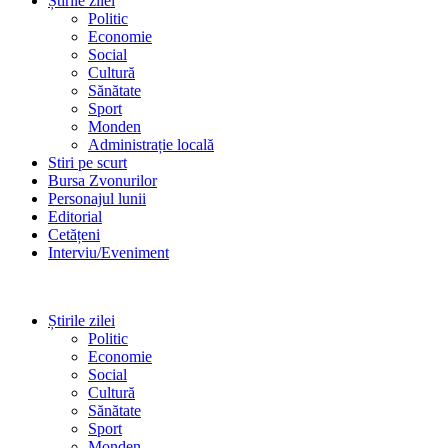
Știrile zilei
Politic
Economie
Social
Cultură
Sănătate
Sport
Monden
Administrație locală
Stiri pe scurt
Bursa Zvonurilor
Personajul lunii
Editorial
Cetățeni
Interviu/Eveniment
Știrile zilei
Politic
Economie
Social
Cultură
Sănătate
Sport
Monden