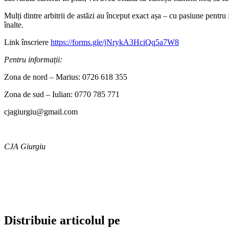
Mulți dintre arbitrii de astăzi au început exact așa – cu pasiune pentru
înalte.
Link înscriere
https://forms.gle/jNrykA3HciQq5a7W8
Pentru informații:
Zona de nord – Marius: 0726 618 355
Zona de sud – Iulian: 0770 785 771
cjagiurgiu@gmail.com
CJA Giurgiu
Distribuie articolul pe