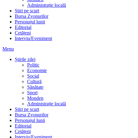
Administrație locală
Stiri pe scurt
Bursa Zvonurilor
Personajul lunii
Editorial
Cetățeni
Interviu/Eveniment
Menu
Știrile zilei
Politic
Economie
Social
Cultură
Sănătate
Sport
Monden
Administrație locală
Stiri pe scurt
Bursa Zvonurilor
Personajul lunii
Editorial
Cetățeni
Interviu/Eveniment