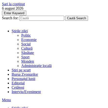
Sari la conținut
6 august 2026
Enter Keyword
Search for:
Caută
Search
Știrile zilei
Politic
Economie
Social
Cultură
Sănătate
Sport
Monden
Administrație locală
Stiri pe scurt
Bursa Zvonurilor
Personajul lunii
Editorial
Cetățeni
Interviu/Eveniment
Menu