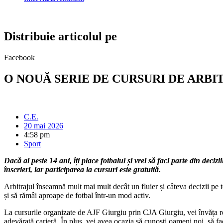
Distribuie articolul pe
Facebook
O NOUĂ SERIE DE CURSURI DE ARBI
C.E.
20 mai 2026
4:58 pm
Sport
Dacă ai peste 14 ani, îți place fotbalul și vrei să faci parte din dec
înscrieri, iar participarea la cursuri este gratuită.
Arbitrajul înseamnă mult mai mult decât un fluier și câteva decizii pe ter
și să rămâi aproape de fotbal într-un mod activ.
La cursurile organizate de AJF Giurgiu prin CJA Giurgiu, vei învăța regul
adevărată carieră. În plus, vei avea ocazia să cunoști oameni noi, să fac