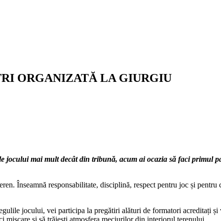
TRI ORGANIZATĂ LA GIURGIU
iziile jocului mai mult decât din tribună, acum ai ocazia să faci primu
en. Înseamnă responsabilitate, disciplină, respect pentru joc și pentru cei
ile jocului, vei participa la pregătiri alături de formatori acreditați și v
i mișcare și să trăiești atmosfera meciurilor din interiorul terenului.