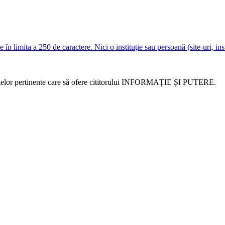
e în limita a 250 de caractere. Nici o instituţie sau persoană (site-uri, i
alizelor pertinente care să ofere cititorului INFORMAȚIE ȘI PUTERE.