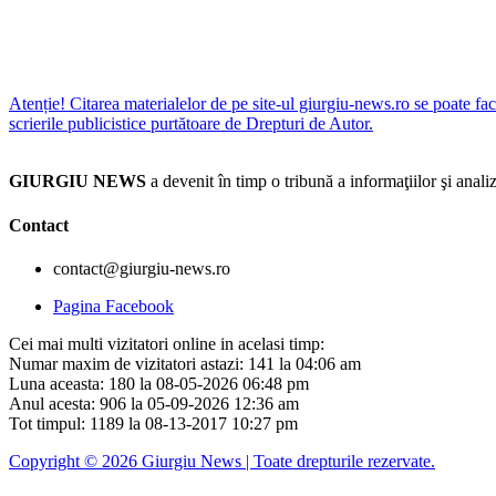
Atenție! Citarea materialelor de pe site-ul giurgiu-news.ro se poate fac
scrierile publicistice purtătoare de Drepturi de Autor.
GIURGIU NEWS
a devenit în timp o tribună a informaţiilor şi an
Contact
contact@giurgiu-news.ro
Pagina Facebook
Cei mai multi vizitatori online in acelasi timp:
Numar maxim de vizitatori astazi: 141 la 04:06 am
Luna aceasta: 180 la 08-05-2026 06:48 pm
Anul acesta: 906 la 05-09-2026 12:36 am
Tot timpul: 1189 la 08-13-2017 10:27 pm
Copyright © 2026 Giurgiu News | Toate drepturile rezervate.