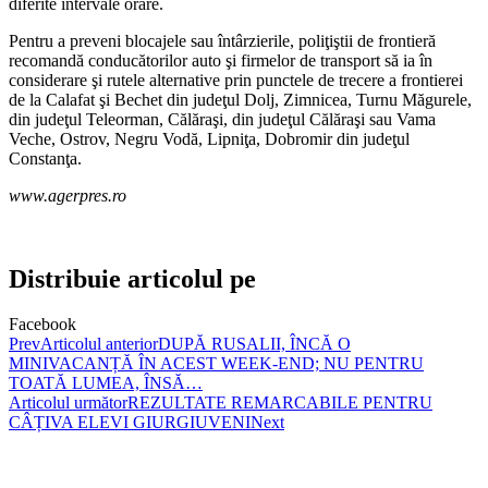
diferite intervale orare.
Pentru a preveni blocajele sau întârzierile, poliţiştii de frontieră
recomandă conducătorilor auto şi firmelor de transport să ia în
considerare şi rutele alternative prin punctele de trecere a frontierei
de la Calafat şi Bechet din judeţul Dolj, Zimnicea, Turnu Măgurele,
din judeţul Teleorman, Călăraşi, din judeţul Călăraşi sau Vama
Veche, Ostrov, Negru Vodă, Lipniţa, Dobromir din judeţul
Constanţa.
www.agerpres.ro
Distribuie articolul pe
Facebook
Prev
Articolul anterior
DUPĂ RUSALII, ÎNCĂ O
MINIVACANȚĂ ÎN ACEST WEEK-END; NU PENTRU
TOATĂ LUMEA, ÎNSĂ…
Articolul următor
REZULTATE REMARCABILE PENTRU
CÂȚIVA ELEVI GIURGIUVENI
Next