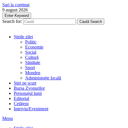
Sari la conținut
9 august 2026
Enter Keyword
Search for:
Caută
Search
Știrile zilei
Politic
Economie
Social
Cultură
Sănătate
Sport
Monden
Administrație locală
Stiri pe scurt
Bursa Zvonurilor
Personajul lunii
Editorial
Cetățeni
Interviu/Eveniment
Menu