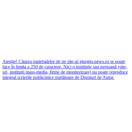
Atenție! Citarea materialelor de pe site-ul giurgiu-news.ro se poate
face în limita a 250 de caractere. Nici o instituţie sau persoană (site-
uri, instituţii mass-media, firme de monitorizare) nu poate reproduce
integral scrierile publicistice purtătoare de Drepturi de Autor.