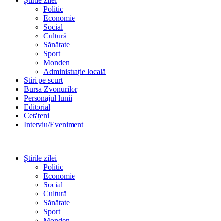
Știrile zilei
Politic
Economie
Social
Cultură
Sănătate
Sport
Monden
Administrație locală
Stiri pe scurt
Bursa Zvonurilor
Personajul lunii
Editorial
Cetățeni
Interviu/Eveniment
Știrile zilei
Politic
Economie
Social
Cultură
Sănătate
Sport
Monden