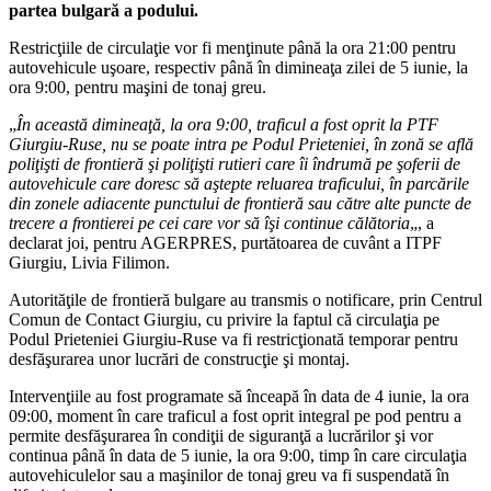
partea bulgară a podului.
Restricţiile de circulaţie vor fi menţinute până la ora 21:00 pentru
autovehicule uşoare, respectiv până în dimineaţa zilei de 5 iunie, la
ora 9:00, pentru maşini de tonaj greu.
„
În această dimineaţă, la ora 9:00, traficul a fost oprit la PTF
Giurgiu-Ruse, nu se poate intra pe Podul Prieteniei, în zonă se află
poliţişti de frontieră şi poliţişti rutieri care îi îndrumă pe şoferii de
autovehicule care doresc să aştepte reluarea traficului, în parcările
din zonele adiacente punctului de frontieră sau către alte puncte de
trecere a frontierei pe cei care vor să îşi continue călătoria
„, a
declarat joi, pentru AGERPRES, purtătoarea de cuvânt a ITPF
Giurgiu, Livia Filimon.
Autorităţile de frontieră bulgare au transmis o notificare, prin Centrul
Comun de Contact Giurgiu, cu privire la faptul că circulaţia pe
Podul Prieteniei Giurgiu-Ruse va fi restricţionată temporar pentru
desfăşurarea unor lucrări de construcţie şi montaj.
Intervenţiile au fost programate să înceapă în data de 4 iunie, la ora
09:00, moment în care traficul a fost oprit integral pe pod pentru a
permite desfăşurarea în condiţii de siguranţă a lucrărilor şi vor
continua până în data de 5 iunie, la ora 9:00, timp în care circulaţia
autovehiculelor sau a maşinilor de tonaj greu va fi suspendată în