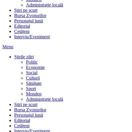
Administrație locală
Stiri pe scurt
Bursa Zvonurilor
Personajul lunii
Editorial
Cetățeni
Interviu/Eveniment
Menu
Știrile zilei
Politic
Economie
Social
Cultură
Sănătate
Sport
Monden
Administrație locală
Stiri pe scurt
Bursa Zvonurilor
Personajul lunii
Editorial
Cetățeni
Interviu/Eveniment