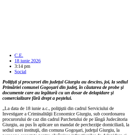
C.E.
18 iunie 2026
3:14 pm
Social
Poliţişti şi procurori din judeţul Giurgiu au descins, joi, la sediul
Primăriei comunei Gogoşari din judeţ, în căutarea de probe şi
documente care au legătură cu un dosar de delapidare şi
comercializare fără drept a peştelui.
„La data de 18 iunie a.c., poliţiştii din cadrul Serviciului de
Investigare a Criminalităţii Economice Giurgiu, sub coordonarea
procurorului de caz din cadrul Parchetului de pe lângă Judecătoria
Giurgiu, au pus în aplicare un mandat de percheziţie domiciliară, la
sediul unei instituţii, din comuna Gogoşari, judeţul Giurgiu, la