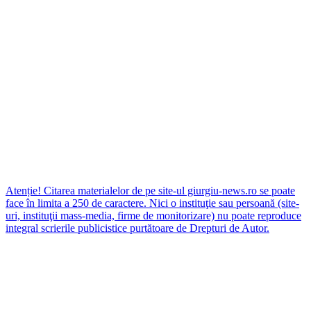
Atenție! Citarea materialelor de pe site-ul giurgiu-news.ro se poate
face în limita a 250 de caractere. Nici o instituţie sau persoană (site-
uri, instituţii mass-media, firme de monitorizare) nu poate reproduce
integral scrierile publicistice purtătoare de Drepturi de Autor.