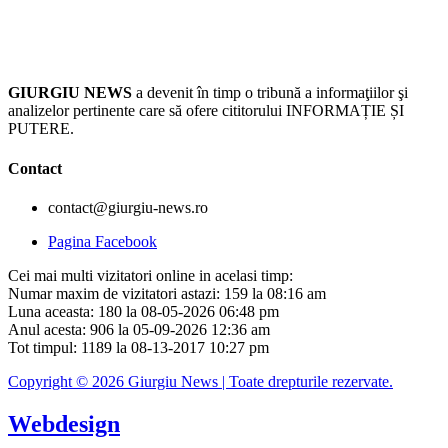
GIURGIU NEWS
a devenit în timp o tribună a informaţiilor şi
analizelor pertinente care să ofere cititorului INFORMAȚIE ȘI
PUTERE.
Contact
contact@giurgiu-news.ro
Pagina Facebook
Cei mai multi vizitatori online in acelasi timp:
Numar maxim de vizitatori astazi: 159 la 08:16 am
Luna aceasta: 180 la 08-05-2026 06:48 pm
Anul acesta: 906 la 05-09-2026 12:36 am
Tot timpul: 1189 la 08-13-2017 10:27 pm
Copyright © 2026 Giurgiu News | Toate drepturile rezervate.
Webdesign