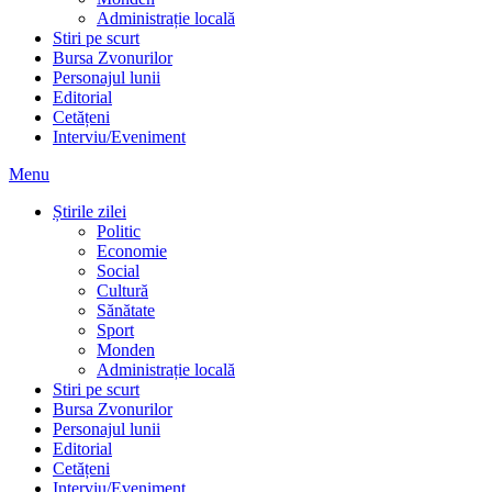
Administrație locală
Stiri pe scurt
Bursa Zvonurilor
Personajul lunii
Editorial
Cetățeni
Interviu/Eveniment
Menu
Știrile zilei
Politic
Economie
Social
Cultură
Sănătate
Sport
Monden
Administrație locală
Stiri pe scurt
Bursa Zvonurilor
Personajul lunii
Editorial
Cetățeni
Interviu/Eveniment