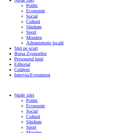
Știrile zilei
Politic
Economie
Social
Cultură
Sănătate
Sport
Monden
Administrație locală
Stiri pe scurt
Bursa Zvonurilor
Personajul lunii
Editorial
Cetățeni
Interviu/Eveniment
Știrile zilei
Politic
Economie
Social
Cultură
Sănătate
Sport
Monden