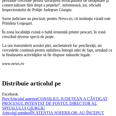
persoane cercetate pentru săvârşirea infracţiunilor de delapidare şi
comercializare fără drept a peştelui”, informează, joi, oficialii
Inspectoratului de Poliţie Judeţean Giurgiu.
Surse judiciare au precizat, pentru News.ro, că instituţia vizată este
Primăria Gogoşari.
În zona localităţii există o baltă renumită printre pescari, în zonă
crescând diverse specii de peşte.
La ora transmiterii acestei ştiri, anchetatorii fac percheziţii, iar
cercetările continuă pentru stabilirea întregii stări de fapt, urmând ca
la finalizarea activităţilor să fie dispuse măsurile legale.
www.news.ro
Distribuie articolul pe
Facebook
Prev
Articolul anterior
CONSILIUL JUDEȚEAN A CÂȘTIGAT
PROCESUL INTENTAT DE FOSTUL DIRECTOR AL
SPITALULUI GIURGIU
Articolul următor
ÎN ATENȚIA ȘOFERILOR: AU ÎNCEPUT