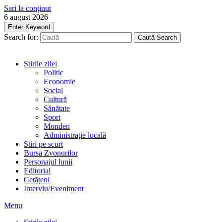
Sari la conținut
6 august 2026
Enter Keyword
Search for:
Caută
Search
Știrile zilei
Politic
Economie
Social
Cultură
Sănătate
Sport
Monden
Administrație locală
Stiri pe scurt
Bursa Zvonurilor
Personajul lunii
Editorial
Cetățeni
Interviu/Eveniment
Menu