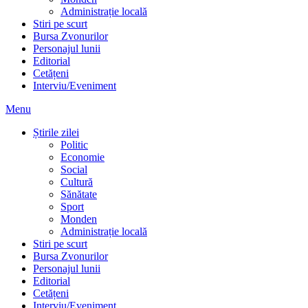
Administrație locală
Stiri pe scurt
Bursa Zvonurilor
Personajul lunii
Editorial
Cetățeni
Interviu/Eveniment
Menu
Știrile zilei
Politic
Economie
Social
Cultură
Sănătate
Sport
Monden
Administrație locală
Stiri pe scurt
Bursa Zvonurilor
Personajul lunii
Editorial
Cetățeni
Interviu/Eveniment