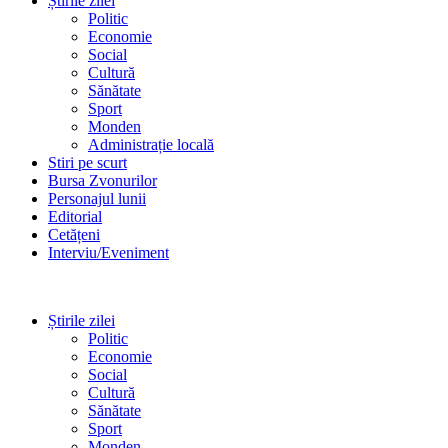
Știrile zilei
Politic
Economie
Social
Cultură
Sănătate
Sport
Monden
Administrație locală
Stiri pe scurt
Bursa Zvonurilor
Personajul lunii
Editorial
Cetățeni
Interviu/Eveniment
Știrile zilei
Politic
Economie
Social
Cultură
Sănătate
Sport
Monden