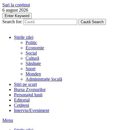
Sari la conținut
6 august 2026
Enter Keyword
Search for:
Caută
Search
Știrile zilei
Politic
Economie
Social
Cultură
Sănătate
Sport
Monden
Administrație locală
Stiri pe scurt
Bursa Zvonurilor
Personajul lunii
Editorial
Cetățeni
Interviu/Eveniment
Menu