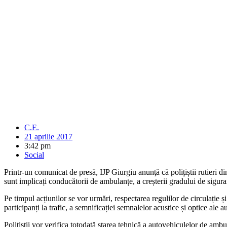
C.E.
21 aprilie 2017
3:42 pm
Social
Printr-un comunicat de presă, IJP Giurgiu anunţă că polițiștii rutieri d
sunt implicați conducătorii de ambulanțe, a creșterii gradului de siguran
Pe timpul acțiunilor se vor urmări, respectarea regulilor de circulație ș
participanți la trafic, a semnificației semnalelor acustice și optice ale 
Polițiștii vor verifica totodată starea tehnică a autovehiculelor de am