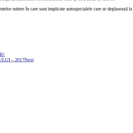
telor rutiere în care sunt implicate autospecialele care se deplasează la u
.
IU
UI – 2017
Next