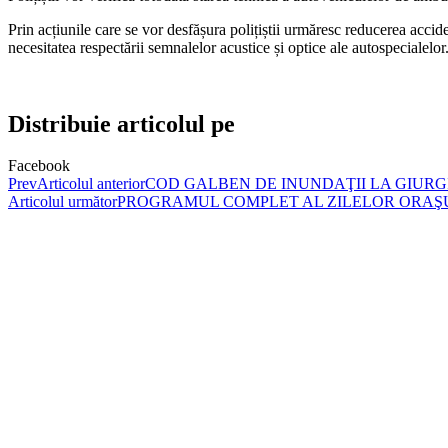
Prin acțiunile care se vor desfășura polițiștii urmăresc reducerea acciden
necesitatea respectării semnalelor acustice și optice ale autospecialelor
Distribuie articolul pe
Facebook
Prev
Articolul anterior
COD GALBEN DE INUNDAŢII LA GIURG
Articolul următor
PROGRAMUL COMPLET AL ZILELOR ORAŞUL