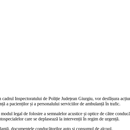
in cadrul Inspectoratului de Poliție Județean Giurgiu, vor desfășura acți
ță a pacienților și a personalului serviciilor de ambulanță în trafic.
i modul legal de folosire a semnalelor acustice și optice de către conducăto
autospecialelor care se deplasează la intervenții în regim de urgență.
bulanță, documentele conducătorilor auto și consumul de alcool.