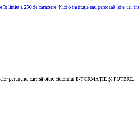
e în limita a 250 de caractere. Nici o instituţie sau persoană (site-uri, i
alizelor pertinente care să ofere cititorului INFORMAȚIE ȘI PUTERE.