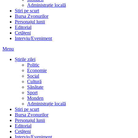
Administrație locală
Stiri pe scurt
Bursa Zvonurilor
Personajul lunii
Editorial
Cetățeni
Interviu/Eveniment
Menu
Știrile zilei
Politic
Economie
Social
Cultură
Sănătate
Sport
Monden
Administrație locală
Stiri pe scurt
Bursa Zvonurilor
Personajul lunii
Editorial
Cetățeni
Interviu/Eveniment