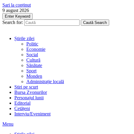
Sari la conținut
9 august 2026
Enter Keyword
Search for:
Caută
Search
Știrile zilei
Politic
Economie
Social
Cultură
Sănătate
Sport
Monden
Administrație locală
Stiri pe scurt
Bursa Zvonurilor
Personajul lunii
Editorial
Cetățeni
Interviu/Eveniment
Menu