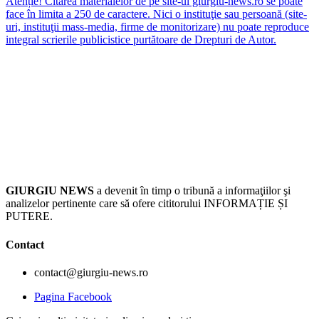
Atenție! Citarea materialelor de pe site-ul giurgiu-news.ro se poate
face în limita a 250 de caractere. Nici o instituţie sau persoană (site-
uri, instituţii mass-media, firme de monitorizare) nu poate reproduce
integral scrierile publicistice purtătoare de Drepturi de Autor.
GIURGIU NEWS
a devenit în timp o tribună a informaţiilor şi
analizelor pertinente care să ofere cititorului INFORMAȚIE ȘI
PUTERE.
Contact
contact@giurgiu-news.ro
Pagina Facebook