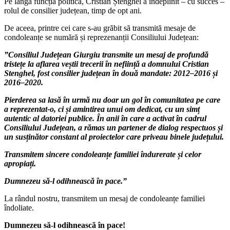
Pe lângă funcția politică, Cristian Ștenghel a îndeplinit – cu succes –
rolul de consilier județean, timp de opt ani.
De aceea, printre cei care s-au grăbit să transmită mesaje de
condoleanțe se numără și reprezenanții Consiliului Județean:
”Consiliul Județean Giurgiu transmite un mesaj de profundă
tristețe la aflarea veștii trecerii în neființă a domnului Cristian
Stenghel, fost consilier județean în două mandate: 2012–2016 și
2016–2020.
Pierderea sa lasă în urmă nu doar un gol în comunitatea pe care
a reprezentat-o, ci și amintirea unui om dedicat, cu un simț
autentic al datoriei publice. În anii în care a activat în cadrul
Consiliului Județean, a rămas un partener de dialog respectuos și
un susținător constant al proiectelor care priveau binele județului.
Transmitem sincere condoleanțe familiei îndurerate și celor
apropiați.
Dumnezeu să-l odihnească în pace.”
La rândul nostru, transmitem un mesaj de condoleanțe familiei
îndoliate.
Dumnezeu să-l odihnească în pace!