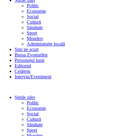
Știrile zilei
Politic
Economie
Social
Cultură
Sănătate
Sport
Monden
Administrație locală
Stiri pe scurt
Bursa Zvonurilor
Personajul lunii
Editorial
Cetățeni
Interviu/Eveniment
Știrile zilei
Politic
Economie
Social
Cultură
Sănătate
Sport
Monden