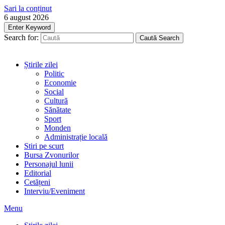
Sari la conținut
6 august 2026
Enter Keyword
Search for:
Caută
Search
Știrile zilei
Politic
Economie
Social
Cultură
Sănătate
Sport
Monden
Administrație locală
Stiri pe scurt
Bursa Zvonurilor
Personajul lunii
Editorial
Cetățeni
Interviu/Eveniment
Menu