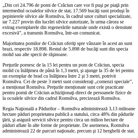
„Din cei 24.796 de pomi de Crăciun care vor fi puşi pe piaţă prin
intermediul ocoalelor silvice de stat, 17.569 bucăţi sunt produşi în
pepinierele silvice ale Romsilva, în cadrul unor culturi specializate,
iar 7.227 provin din lucrări silvice autorizate, în urma cărora se
extrag exemplarele din regenerările naturale unde există o densitate
excesivă”, a transmis Romsilva, într-un comunicat.
Majoritatea pomilor de Crăciun oferiţi spre vânzare în acest an sunt
brazi, respectiv 18.898. Restul de 5.898 de bucăţi sunt din specia
molid sau alte specii de răşinoase.
Preţurile pornesc de la 15 lei pentru un pom de Crăciun, specia
molid cu înălţimea de până în 1,3 metri, şi ajunge la 35 de lei pentru
un exemplar de brad cu înălţimea între 2 şi 3 metri, potrivit
Romsilva. Cei de peste 3 metri sunt consideraţi „comenzi speciale”,
a menționat Romsilva. Preţurile menționate sunt cele practicate
pentru pomii de Crăciun achiziţionaţi direct de persoanele fizice de
la ocoalele silvice din cadrul Romsilva, precizează Romsilva.
Regia Naţională a Pădurilor – Romsilva administrează 3,13 milioane
hectare păduri proprietatea publică a statului, circa 48% din pădurile
ţării, şi asigură servicii silvice pentru circa un milion hectare de
păduri aflate în alte forme de proprietate. De asemenea, Romsilva
administrează 22 de parcuri naţionale, precum şi 12 herghelii de stat.