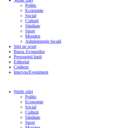
Știrile zilei
Politic
Economie
Social
Cultură
Sănătate
Sport
Monden
Administrație locală
Stiri pe scurt
Bursa Zvonurilor
Personajul lunii
Editorial
Cetățeni
Interviu/Eveniment
Știrile zilei
Politic
Economie
Social
Cultură
Sănătate
Sport
Monden