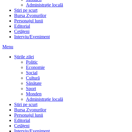
Administrație locală
Stiri pe scurt
Bursa Zvonurilor
Personajul lunii
Editorial
Cetățeni
Interviu/Eveniment
Menu
Știrile zilei
Politic
Economie
Social
Cultură
Sănătate
Sport
Monden
Administrație locală
Stiri pe scurt
Bursa Zvonurilor
Personajul lunii
Editorial
Cetățeni
Interviu/Eveniment