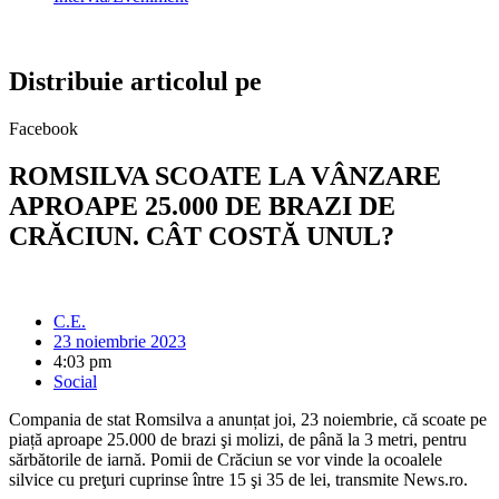
Distribuie articolul pe
Facebook
ROMSILVA SCOATE LA VÂNZARE
APROAPE 25.000 DE BRAZI DE
CRĂCIUN. CÂT COSTĂ UNUL?
C.E.
23 noiembrie 2023
4:03 pm
Social
Compania de stat Romsilva a anunțat joi, 23 noiembrie, că scoate pe
piață aproape 25.000 de brazi şi molizi, de până la 3 metri, pentru
sărbătorile de iarnă. Pomii de Crăciun se vor vinde la ocoalele
silvice cu preţuri cuprinse între 15 şi 35 de lei, transmite News.ro.