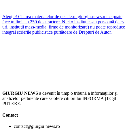
Atenție! Citarea materialelor de pe site-ul giurgiu-news.ro se poate
face în limita a 250 de caractere. Nici o instituţie sau persoană (site-
uri, instituţii mass-media, firme de monitorizare) nu poate reproduce
integral scrierile publicistice purtătoare de Drepturi de Autor.
GIURGIU NEWS
a devenit în timp o tribună a informaţiilor şi
analizelor pertinente care să ofere cititorului INFORMAȚIE ȘI
PUTERE.
Contact
contact@giurgiu-news.ro