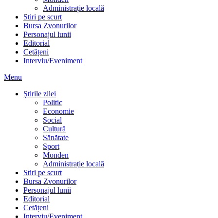
Administrație locală
Stiri pe scurt
Bursa Zvonurilor
Personajul lunii
Editorial
Cetățeni
Interviu/Eveniment
Menu
Știrile zilei
Politic
Economie
Social
Cultură
Sănătate
Sport
Monden
Administrație locală
Stiri pe scurt
Bursa Zvonurilor
Personajul lunii
Editorial
Cetățeni
Interviu/Eveniment