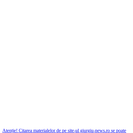
Atenție! Citarea materialelor de pe site-ul giurgiu-news.ro se poate