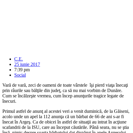
C.E.
25 iunie 2017
7:39 pm
Social
Vară de vară, zeci de oameni de toate vârstele îşi pierd viaţa înecaţi
prin râurile sau bălţile din judeţ, ca să nu mai vorbim de Dunăre.
Cum se încălzeşte vremea, cum încep anunţurile tragice legate de
înecuri.
Primul astfel de anunţ al acestei veri a venit duminică, de la Găiseni,
acolo unde un apel la 112 anunţa că un bărbat de 66 de ani s-ar fi
înecat în Argeş. Ca de obicei în astfel de situaţii au intrat în acţiune
scafandrii de la ISU, care au început căutările. Până seara, nu se ştia
însă, nimic despre soarta bărbatului dat dispărut în apele Argeşului.