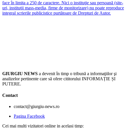
face în limita a 250 de caractere. Nici o instituţie sau persoană (site-
uri, instituţii mass-media, firme de monitorizare) nu poate reproduce
integral scrierile publicistice purtătoare de Drepturi de Autor.
GIURGIU NEWS
a devenit în timp o tribună a informaţiilor şi
analizelor pertinente care să ofere cititorului INFORMAȚIE ȘI
PUTERE.
Contact
contact@giurgiu-news.ro
Pagina Facebook
Cei mai multi vizitatori online in acelasi timp: