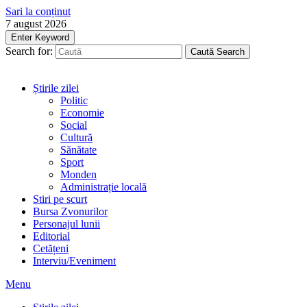
Sari la conținut
7 august 2026
Enter Keyword
Search for:
Caută
Search
Știrile zilei
Politic
Economie
Social
Cultură
Sănătate
Sport
Monden
Administrație locală
Stiri pe scurt
Bursa Zvonurilor
Personajul lunii
Editorial
Cetățeni
Interviu/Eveniment
Menu