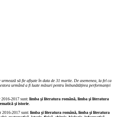
e urmează să fie afișate în data de 31 martie. De asemenea, la fel ca
aza acestora urmând a fi luate măsuri pentru îmbunătățirea performanței
r 2016-2017 sunt:
limba şi literatura română, limba şi literatura
matică şi istorie
.
ar 2016-2017 sunt:
limba şi literatura română, limba şi literatura