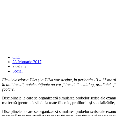
C.E.
28 februarie 2017
8:03 am
Social
Elevii claselor a XI-a și a XII-a vor susține, în perioada 13 – 17 mar
în anii trecuți, notele obținute nu vor fi trecute în catalog, rezultate
școlare.
Disciplinele la care se organizează simularea probelor scrise ale exa
maternă
(pentru elevii de la toate filierele, profilurile şi specializăril
Disciplinele la care se organizează simularea probelor scrise ale exam