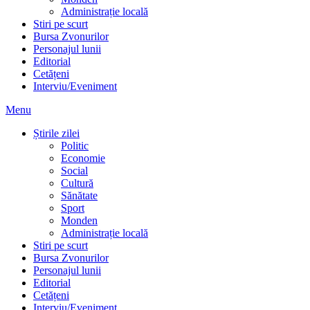
Administrație locală
Stiri pe scurt
Bursa Zvonurilor
Personajul lunii
Editorial
Cetățeni
Interviu/Eveniment
Menu
Știrile zilei
Politic
Economie
Social
Cultură
Sănătate
Sport
Monden
Administrație locală
Stiri pe scurt
Bursa Zvonurilor
Personajul lunii
Editorial
Cetățeni
Interviu/Eveniment