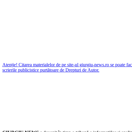
Atenție! Citarea materialelor de pe site-ul giurgiu-news.ro se poate fac
scrierile publicistice purtătoare de Drepturi de Autor.