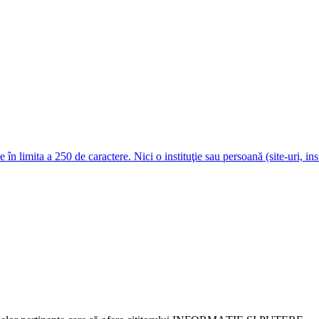
e în limita a 250 de caractere. Nici o instituţie sau persoană (site-uri, i