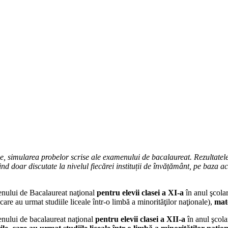
tie, simularea probelor scrise ale examenului de bacalaureat. Rezultatel
le fiind doar discutate la nivelul fiecărei instituții de învățământ, pe b
menului de Bacalaureat naţional
pentru elevii clasei a XI-a
în anul şcola
e, care au urmat studiile liceale într-o limbă a minorităţilor naţionale),
mate
enului de bacalaureat naţional
pentru elevii clasei a XII-a
în anul şcol