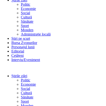
Știrile zilei
Politic
Economie
Social
Cultură
Sănătate
Sport
Monden
Administrație locală
Stiri pe scurt
Bursa Zvonurilor
Personajul lunii
Editorial
Cetățeni
Interviu/Eveniment
Știrile zilei
Politic
Economie
Social
Cultură
Sănătate
Sport
Monden