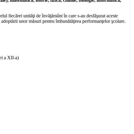
nale), matematică, istorie, fizică, chimie, biologie, informatică,
lul fiecărei unităţi de învăţământ în care s-au desfăşurat aceste
erea adoptării unor măsuri pentru îmbunătăţirea performanţelor şcolare.
ei a XII-a)