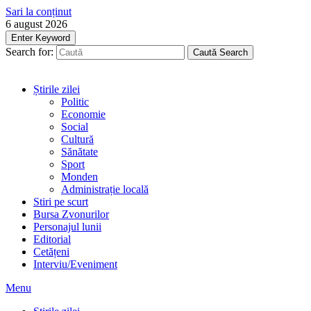
Sari la conținut
6 august 2026
Enter Keyword
Search for:
Caută
Search
Știrile zilei
Politic
Economie
Social
Cultură
Sănătate
Sport
Monden
Administrație locală
Stiri pe scurt
Bursa Zvonurilor
Personajul lunii
Editorial
Cetățeni
Interviu/Eveniment
Menu