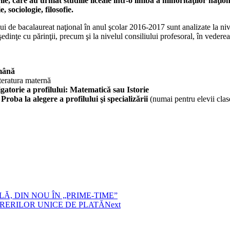
ările, care au urmat studiile liceale într-o limbă a minorităţilor naţio
 sociologie, filosofie.
i de bacalaureat naţional în anul şcolar 2016-2017 sunt analizate la nive
i, şedinţe cu părinţii, precum şi la nivelul consiliului profesoral, în ved
omână
teratura maternă
gatorie a profilului: Matematică sau Istorie
–
Proba la alegere a profilului şi specializării
(numai pentru elevii clas
LĂ, DIN NOU ÎN „PRIME-TIME”
ERERILOR UNICE DE PLATĂ
Next