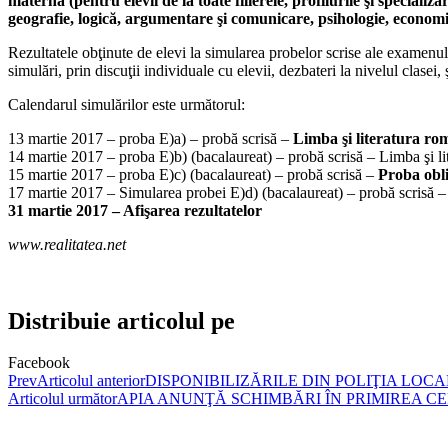
maternă (pentru elevii de la toate filierele, profilurile şi specializ
geografie, logică, argumentare şi comunicare, psihologie, economie,
Rezultatele obţinute de elevi la simularea probelor scrise ale examenulu
simulări, prin discuţii individuale cu elevii, dezbateri la nivelul clase
Calendarul simulărilor este următorul:
13 martie 2017 – proba E)a) – probă scrisă –
Limba şi literatura r
14 martie 2017 – proba E)b) (bacalaureat) – probă scrisă – Limba şi li
15 martie 2017 – proba E)c) (bacalaureat) – probă scrisă –
Proba obli
17 martie 2017 – Simularea probei E)d) (bacalaureat) – probă scrisă 
31 martie 2017 – Afişarea rezultatelor
www.realitatea.net
Distribuie articolul pe
Facebook
Prev
Articolul anterior
DISPONIBILIZĂRILE DIN POLIŢIA LOCA
Articolul următor
APIA ANUNŢĂ SCHIMBĂRI ÎN PRIMIREA C