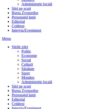
Administrație locală
Stiri pe scurt
Bursa Zvonurilor
Personajul lunii
Editorial
Cetățeni
Interviu/Eveniment
Menu
Știrile zilei
Politic
Economie
Social
Cultură
Sănătate
Sport
Monden
Administrație locală
Stiri pe scurt
Bursa Zvonurilor
Personajul lunii
Editorial
Cetățeni
Interviu/Eveniment