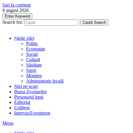
Sari la conținut
9 august 2026
Enter Keyword
Search for:
Caută
Search
Știrile zilei
Politic
Economie
Social
Cultură
Sănătate
Sport
Monden
Administrație locală
Stiri pe scurt
Bursa Zvonurilor
Personajul lunii
Editorial
Cetățeni
Interviu/Eveniment
Menu