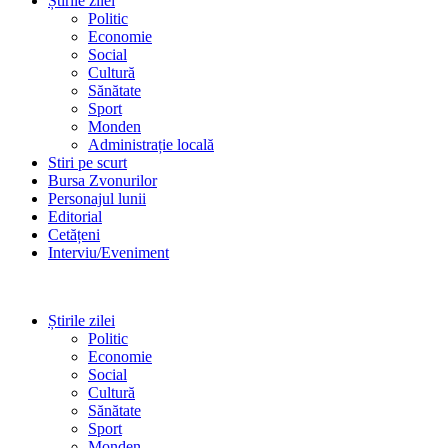
Știrile zilei
Politic
Economie
Social
Cultură
Sănătate
Sport
Monden
Administrație locală
Stiri pe scurt
Bursa Zvonurilor
Personajul lunii
Editorial
Cetățeni
Interviu/Eveniment
Știrile zilei
Politic
Economie
Social
Cultură
Sănătate
Sport
Monden