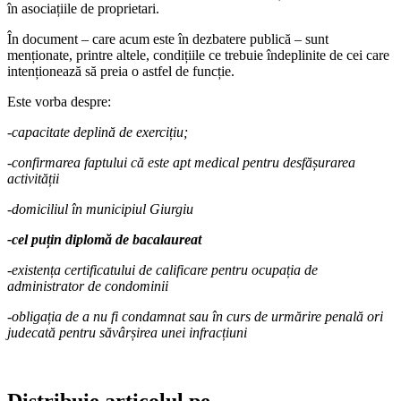
în asociațiile de proprietari.
În document – care acum este în dezbatere publică – sunt
menționate, printre altele, condițiile ce trebuie îndeplinite de cei care
intenționează să preia o astfel de funcție.
Este vorba despre:
-capacitate deplină de exercițiu;
-confirmarea faptului că este apt medical pentru desfășurarea
activității
-domiciliul în municipiul Giurgiu
-cel puțin diplomă de bacalaureat
-existența certificatului de calificare pentru ocupația de
administrator de condominii
-obligația de a nu fi condamnat sau în curs de urmărire penală ori
judecată pentru săvârșirea unei infracțiuni
Distribuie articolul pe