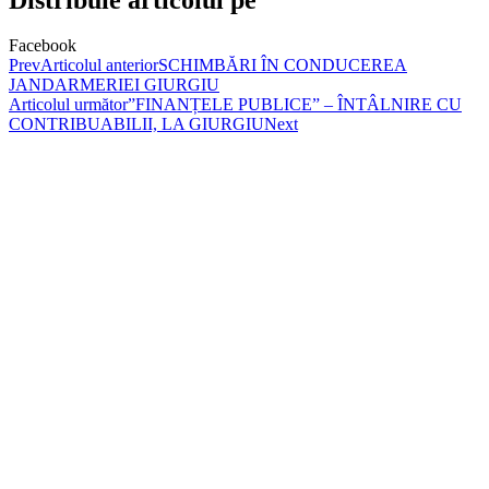
Facebook
Prev
Articolul anterior
SCHIMBĂRI ÎN CONDUCEREA
JANDARMERIEI GIURGIU
Articolul următor
”FINANȚELE PUBLICE” – ÎNTÂLNIRE CU
CONTRIBUABILII, LA GIURGIU
Next