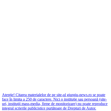
Atenție! Citarea materialelor de pe site-ul giurgiu-news.ro se poate
face în limita a 250 de caractere. Nici o instituţie sau persoană (site-
uri, instituţii mass-media, firme de monitorizare) nu poate reproduce
integral scrierile publicistice purtătoare de Drepturi de Autor.