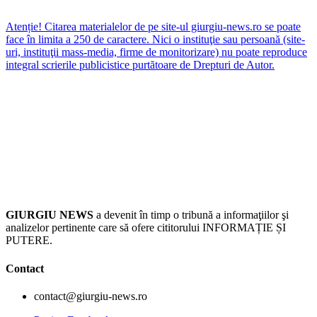
Atenție! Citarea materialelor de pe site-ul giurgiu-news.ro se poate
face în limita a 250 de caractere. Nici o instituţie sau persoană (site-
uri, instituţii mass-media, firme de monitorizare) nu poate reproduce
integral scrierile publicistice purtătoare de Drepturi de Autor.
GIURGIU NEWS
a devenit în timp o tribună a informaţiilor şi
analizelor pertinente care să ofere cititorului INFORMAȚIE ȘI
PUTERE.
Contact
contact@giurgiu-news.ro