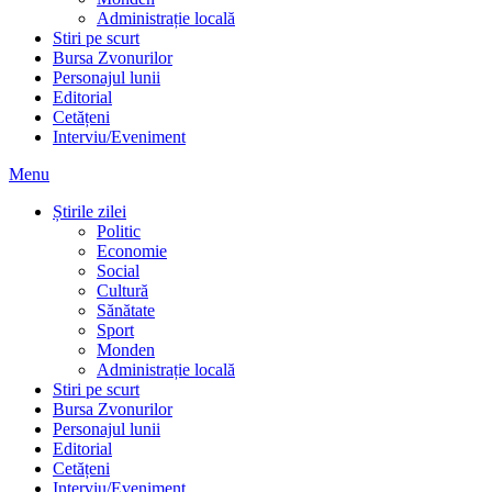
Administrație locală
Stiri pe scurt
Bursa Zvonurilor
Personajul lunii
Editorial
Cetățeni
Interviu/Eveniment
Menu
Știrile zilei
Politic
Economie
Social
Cultură
Sănătate
Sport
Monden
Administrație locală
Stiri pe scurt
Bursa Zvonurilor
Personajul lunii
Editorial
Cetățeni
Interviu/Eveniment