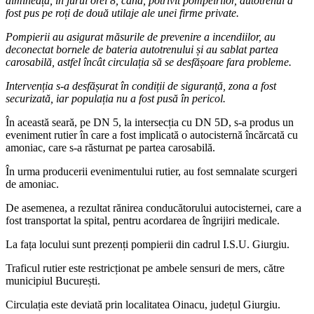
dimineață, în jurul orei 8, când, potrivit pompeirilor, autotrenul a
fost pus pe roți de două utilaje ale unei firme private.
Pompierii au asigurat măsurile de prevenire a incendiilor, au
deconectat bornele de bateria autotrenului și au sablat partea
carosabilă, astfel încât circulația să se desfășoare fara probleme.
Intervenția s-a desfășurat în condiții de siguranță, zona a fost
securizată, iar populația nu a fost pusă în pericol.
În această seară, pe DN 5, la intersecția cu DN 5D, s-a produs un
eveniment rutier în care a fost implicată o autocisternă încărcată cu
amoniac, care s-a răsturnat pe partea carosabilă.
În urma producerii evenimentului rutier, au fost semnalate scurgeri
de amoniac.
De asemenea, a rezultat rănirea conducătorului autocisternei, care a
fost transportat la spital, pentru acordarea de îngrijiri medicale.
La fața locului sunt prezenți pompierii din cadrul I.S.U. Giurgiu.
Traficul rutier este restricționat pe ambele sensuri de mers, către
municipiul București.
Circulația este deviată prin localitatea Oinacu, județul Giurgiu.