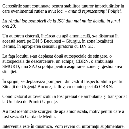
Cercetările sunt continuate pentru stabilirea tuturor împrejurărilor în
care evenimentul rutier a avut loc
– anunță reprezentanții Poliției.
La rândul lor, pompierii de la ISU dau mai multe detalii, în jurul
orei 23:
Un autotren cisternă, încărcat cu apă amoniacală, s-a răsturnat în
această seară pe DN 5 București – Giurgiu, în zona localității
Remuș, în apropierea sensului giratoriu cu DN 5D.
La fața locului s-au deplasat două autospeciale de stingere, o
autospecială de descarcerare, un echipaj CBRN, o ambulanță
SMURD, una SAJ și poliția pentru asigurarea zonei și gestionarea
situației.
În sprijin, se deplasează pompierii din cadrul Inspectoratului pentru
Situații de Urgență București-Ilfov, cu o autospecială CBRN.
Conducătorul autovehicului a fost preluat de ambulanță și transportat
la Unitatea de Primiri Urgențe.
Au fost identificate scurgeri de apă amoniacală, motiv pentru care a
fost sesizată Garda de Mediu.
Intervenția este în dinamică. Vom reveni cu informații suplimentare,