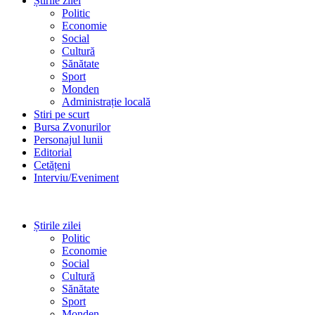
Știrile zilei
Politic
Economie
Social
Cultură
Sănătate
Sport
Monden
Administrație locală
Stiri pe scurt
Bursa Zvonurilor
Personajul lunii
Editorial
Cetățeni
Interviu/Eveniment
Știrile zilei
Politic
Economie
Social
Cultură
Sănătate
Sport
Monden