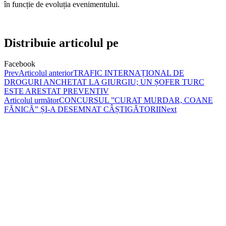
în funcție de evoluția evenimentului.
Distribuie articolul pe
Facebook
Prev
Articolul anterior
TRAFIC INTERNAȚIONAL DE
DROGURI ANCHETAT LA GIURGIU; UN ȘOFER TURC
ESTE ARESTAT PREVENTIV
Articolul următor
CONCURSUL ”CURAT MURDAR, COANE
FĂNICĂ” ȘI-A DESEMNAT CÂȘTIGĂTORII
Next