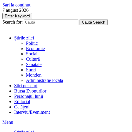
Sari la conținut
7 august 2026
Enter Keyword
Search for:
Caută
Search
Știrile zilei
Politic
Economie
Social
Cultură
Sănătate
Sport
Monden
Administrație locală
Stiri pe scurt
Bursa Zvonurilor
Personajul lunii
Editorial
Cetățeni
Interviu/Eveniment
Menu