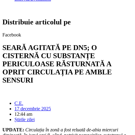
Distribuie articolul pe
Facebook
SEARĂ AGITATĂ PE DN5; O
CISTERNĂ CU SUBSTANȚE
PERICULOASE RĂSTURNATĂ A
OPRIT CIRCULAȚIA PE AMBLE
SENSURI
C.E.
17 decembrie 2025
12:44 am
Știrile zilei
UPDATE:
Circulația în zonă a fost reluată de-abia miercuri