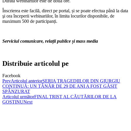
Durata webinariilor este de două ore.
Înscrierea este facilă, direct pe portal, și se poate efectua până la data
şi ora începerii webinariilor, în limita locurilor disponibile, de
maximum 500 de participanți.
Serviciul comunicare, relații publice și mass media
Distribuie articolul pe
Facebook
Prev
Articolul anterior
SERIA TRAGEDIILOR DIN GIURGIU
CONTINUĂ: UN TÂNĂR DE 29 DE ANI A FOST GĂSIT
SPÂNZURAT
Articolul următor
FINAL TRIST AL CĂUTĂRILOR DE LA
GOSTINU
Next