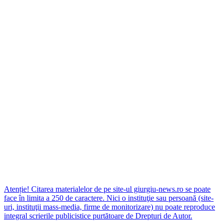
Atenție! Citarea materialelor de pe site-ul giurgiu-news.ro se poate
face în limita a 250 de caractere. Nici o instituţie sau persoană (site-
uri, instituţii mass-media, firme de monitorizare) nu poate reproduce
integral scrierile publicistice purtătoare de Drepturi de Autor.