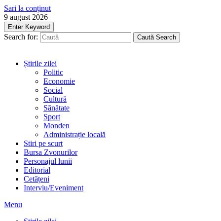
Sari la conținut
9 august 2026
Enter Keyword
Search for:
Caută
Search
Știrile zilei
Politic
Economie
Social
Cultură
Sănătate
Sport
Monden
Administrație locală
Stiri pe scurt
Bursa Zvonurilor
Personajul lunii
Editorial
Cetățeni
Interviu/Eveniment
Menu