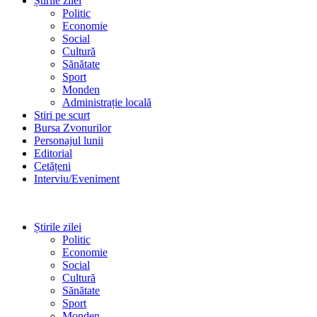
Știrile zilei
Politic
Economie
Social
Cultură
Sănătate
Sport
Monden
Administrație locală
Stiri pe scurt
Bursa Zvonurilor
Personajul lunii
Editorial
Cetățeni
Interviu/Eveniment
Știrile zilei
Politic
Economie
Social
Cultură
Sănătate
Sport
Monden