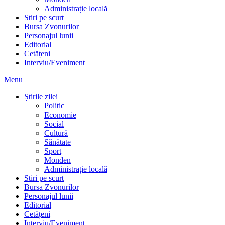
Administrație locală
Stiri pe scurt
Bursa Zvonurilor
Personajul lunii
Editorial
Cetățeni
Interviu/Eveniment
Menu
Știrile zilei
Politic
Economie
Social
Cultură
Sănătate
Sport
Monden
Administrație locală
Stiri pe scurt
Bursa Zvonurilor
Personajul lunii
Editorial
Cetățeni
Interviu/Eveniment