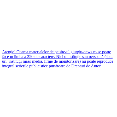
Atenție! Citarea materialelor de pe site-ul giurgiu-news.ro se poate
face în limita a 250 de caractere. Nici o instituţie sau persoană (site-
uri, instituţii mass-media, firme de monitorizare) nu poate reproduce
integral scrierile publicistice purtătoare de Drepturi de Autor.