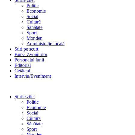
Știrile zilei
Politic
Economie
Social
Cultură
Sănătate
Sport
Monden
Administrație locală
Stiri pe scurt
Bursa Zvonurilor
Personajul lunii
Editorial
Cetățeni
Interviu/Eveniment
Știrile zilei
Politic
Economie
Social
Cultură
Sănătate
Sport
Monden