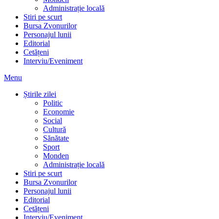
Administrație locală
Stiri pe scurt
Bursa Zvonurilor
Personajul lunii
Editorial
Cetățeni
Interviu/Eveniment
Menu
Știrile zilei
Politic
Economie
Social
Cultură
Sănătate
Sport
Monden
Administrație locală
Stiri pe scurt
Bursa Zvonurilor
Personajul lunii
Editorial
Cetățeni
Interviu/Eveniment