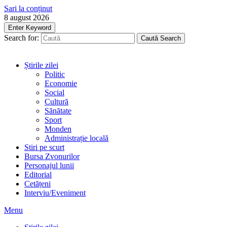
Sari la conținut
8 august 2026
Enter Keyword
Search for:
Caută
Search
Știrile zilei
Politic
Economie
Social
Cultură
Sănătate
Sport
Monden
Administrație locală
Stiri pe scurt
Bursa Zvonurilor
Personajul lunii
Editorial
Cetățeni
Interviu/Eveniment
Menu