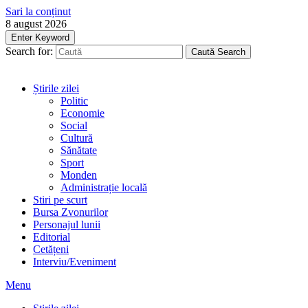
Sari la conținut
8 august 2026
Enter Keyword
Search for:
Caută
Search
Știrile zilei
Politic
Economie
Social
Cultură
Sănătate
Sport
Monden
Administrație locală
Stiri pe scurt
Bursa Zvonurilor
Personajul lunii
Editorial
Cetățeni
Interviu/Eveniment
Menu