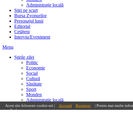
Administrație locală
Stiri pe scurt
Bursa Zvonurilor
Personajul lunii
Editorial
Cetățeni
Interviu/Eveniment
Menu
Știrile zilei
Politic
Economie
Social
Cultură
Sănătate
Sport
Monden
Administrație locală
Stiri pe scurt
Acest site foloseste cookie-uri |
Acceptă
Respinge
| Pentru mai multe infor
specified.
Bursa Zvonurilor
Personajul lunii
Editorial
Cetățeni
Interviu/Eveniment