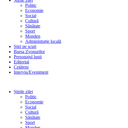
Știrile zilei
Politic
Economie
Social
Cultură
Sănătate
Sport
Monden
Administrație locală
Stiri pe scurt
Bursa Zvonurilor
Personajul lunii
Editorial
Cetățeni
Interviu/Eveniment
Știrile zilei
Politic
Economie
Social
Cultură
Sănătate
Sport
Monden