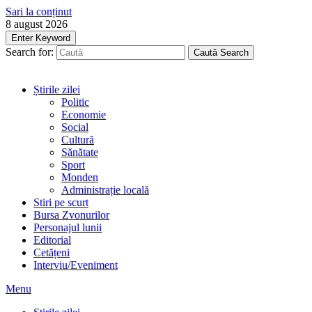
Sari la conținut
8 august 2026
Enter Keyword
Search for:
Caută
Search
Știrile zilei
Politic
Economie
Social
Cultură
Sănătate
Sport
Monden
Administrație locală
Stiri pe scurt
Bursa Zvonurilor
Personajul lunii
Editorial
Cetățeni
Interviu/Eveniment
Menu