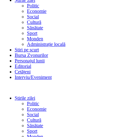
Știrile zilei
Politic
Economie
Social
Cultură
Sănătate
Sport
Monden
Administrație locală
Stiri pe scurt
Bursa Zvonurilor
Personajul lunii
Editorial
Cetățeni
Interviu/Eveniment
Știrile zilei
Politic
Economie
Social
Cultură
Sănătate
Sport
Monden