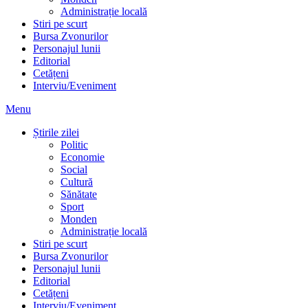
Administrație locală
Stiri pe scurt
Bursa Zvonurilor
Personajul lunii
Editorial
Cetățeni
Interviu/Eveniment
Menu
Știrile zilei
Politic
Economie
Social
Cultură
Sănătate
Sport
Monden
Administrație locală
Stiri pe scurt
Bursa Zvonurilor
Personajul lunii
Editorial
Cetățeni
Interviu/Eveniment