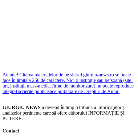
Atenție! Citarea materialelor de pe site-ul giurgiu-news.ro se poate
face în limita a 250 de caractere. Nici o instituţie sau persoană (site-
uri, instituţii mass-media, firme de monitorizare) nu poate reproduce
integral scrierile publicistice purtătoare de Drepturi de Autor.
GIURGIU NEWS
a devenit în timp o tribună a informaţiilor şi
analizelor pertinente care să ofere cititorului INFORMAȚIE ȘI
PUTERE.
Contact