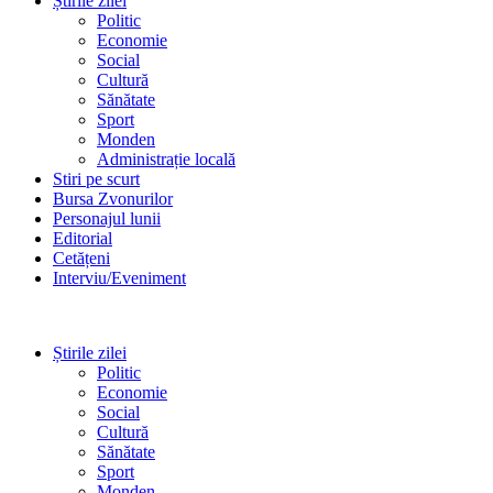
Știrile zilei
Politic
Economie
Social
Cultură
Sănătate
Sport
Monden
Administrație locală
Stiri pe scurt
Bursa Zvonurilor
Personajul lunii
Editorial
Cetățeni
Interviu/Eveniment
Știrile zilei
Politic
Economie
Social
Cultură
Sănătate
Sport
Monden