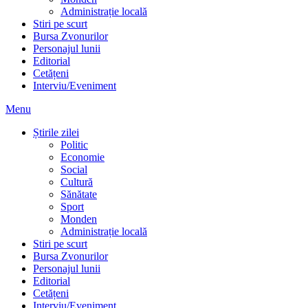
Administrație locală
Stiri pe scurt
Bursa Zvonurilor
Personajul lunii
Editorial
Cetățeni
Interviu/Eveniment
Menu
Știrile zilei
Politic
Economie
Social
Cultură
Sănătate
Sport
Monden
Administrație locală
Stiri pe scurt
Bursa Zvonurilor
Personajul lunii
Editorial
Cetățeni
Interviu/Eveniment