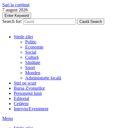
Sari la conținut
7 august 2026
Enter Keyword
Search for:
Caută
Search
Știrile zilei
Politic
Economie
Social
Cultură
Sănătate
Sport
Monden
Administrație locală
Stiri pe scurt
Bursa Zvonurilor
Personajul lunii
Editorial
Cetățeni
Interviu/Eveniment
Menu