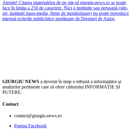
Atenție! Citarea materialelor de pe site-ul giurgiu-news.ro se poate
face în limita a 250 de caractere. Nici o instituţie sau persoană (site-
uri, instituţii mass-media, firme de monitorizare) nu poate reproduce
integral scrierile publicistice purtătoare de Drepturi de Autor.
GIURGIU NEWS
a devenit în timp o tribună a informaţiilor şi
analizelor pertinente care să ofere cititorului INFORMAȚIE ȘI
PUTERE.
Contact
contact@giurgiu-news.ro
Pagina Facebook