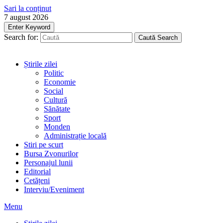
Sari la conținut
7 august 2026
Enter Keyword
Search for:
Caută
Search
Știrile zilei
Politic
Economie
Social
Cultură
Sănătate
Sport
Monden
Administrație locală
Stiri pe scurt
Bursa Zvonurilor
Personajul lunii
Editorial
Cetățeni
Interviu/Eveniment
Menu