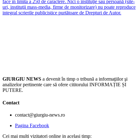
face în limita a 250 de caractere. Nici o instituţie sau persoană (site-
uri, instituţii mass-media, firme de monitorizare) nu poate reproduce
integral scrierile publicistice purtătoare de Drepturi de Autor.
GIURGIU NEWS
a devenit în timp o tribună a informaţiilor şi
analizelor pertinente care să ofere cititorului INFORMAȚIE ȘI
PUTERE.
Contact
contact@giurgiu-news.ro
Pagina Facebook
Cei mai multi vizitatori online in acelasi timp: