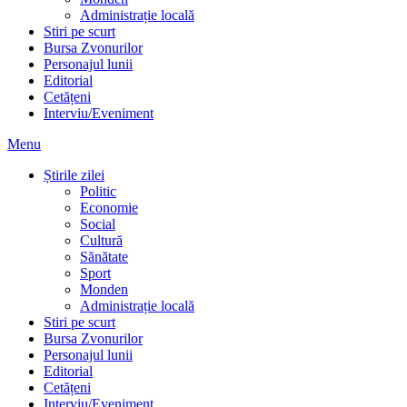
Administrație locală
Stiri pe scurt
Bursa Zvonurilor
Personajul lunii
Editorial
Cetățeni
Interviu/Eveniment
Menu
Știrile zilei
Politic
Economie
Social
Cultură
Sănătate
Sport
Monden
Administrație locală
Stiri pe scurt
Bursa Zvonurilor
Personajul lunii
Editorial
Cetățeni
Interviu/Eveniment