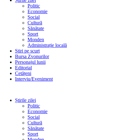
Știrile zilei
Politic
Economie
Social
Cultură
Sănătate
Sport
Monden
Administrație locală
Stiri pe scurt
Bursa Zvonurilor
Personajul lunii
Editorial
Cetățeni
Interviu/Eveniment
Știrile zilei
Politic
Economie
Social
Cultură
Sănătate
Sport
Monden