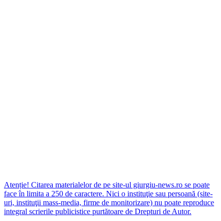
Atenție! Citarea materialelor de pe site-ul giurgiu-news.ro se poate
face în limita a 250 de caractere. Nici o instituţie sau persoană (site-
uri, instituţii mass-media, firme de monitorizare) nu poate reproduce
integral scrierile publicistice purtătoare de Drepturi de Autor.