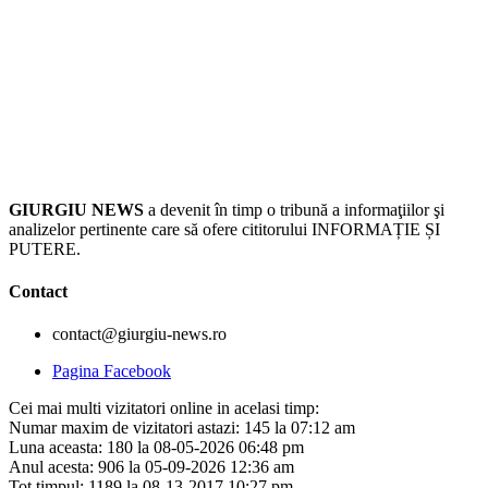
GIURGIU NEWS
a devenit în timp o tribună a informaţiilor şi
analizelor pertinente care să ofere cititorului INFORMAȚIE ȘI
PUTERE.
Contact
contact@giurgiu-news.ro
Pagina Facebook
Cei mai multi vizitatori online in acelasi timp:
Numar maxim de vizitatori astazi: 145 la 07:12 am
Luna aceasta: 180 la 08-05-2026 06:48 pm
Anul acesta: 906 la 05-09-2026 12:36 am
Tot timpul: 1189 la 08-13-2017 10:27 pm