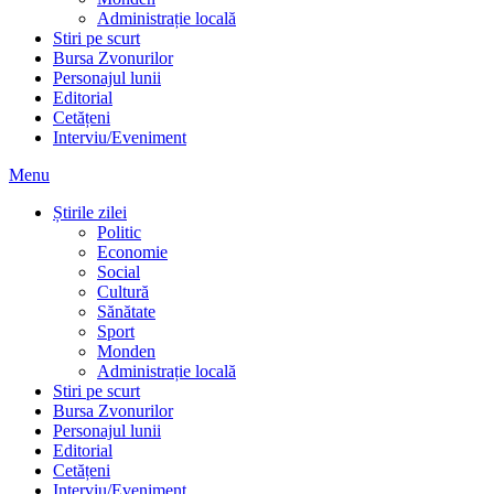
Administrație locală
Stiri pe scurt
Bursa Zvonurilor
Personajul lunii
Editorial
Cetățeni
Interviu/Eveniment
Menu
Știrile zilei
Politic
Economie
Social
Cultură
Sănătate
Sport
Monden
Administrație locală
Stiri pe scurt
Bursa Zvonurilor
Personajul lunii
Editorial
Cetățeni
Interviu/Eveniment