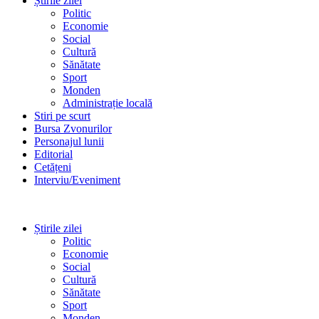
Știrile zilei
Politic
Economie
Social
Cultură
Sănătate
Sport
Monden
Administrație locală
Stiri pe scurt
Bursa Zvonurilor
Personajul lunii
Editorial
Cetățeni
Interviu/Eveniment
Știrile zilei
Politic
Economie
Social
Cultură
Sănătate
Sport
Monden