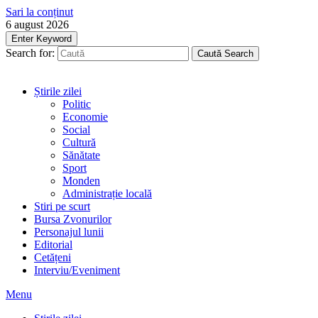
Sari la conținut
6 august 2026
Enter Keyword
Search for:
Caută
Search
Știrile zilei
Politic
Economie
Social
Cultură
Sănătate
Sport
Monden
Administrație locală
Stiri pe scurt
Bursa Zvonurilor
Personajul lunii
Editorial
Cetățeni
Interviu/Eveniment
Menu