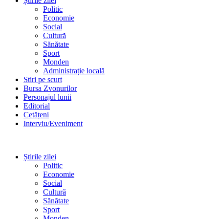
Știrile zilei
Politic
Economie
Social
Cultură
Sănătate
Sport
Monden
Administrație locală
Stiri pe scurt
Bursa Zvonurilor
Personajul lunii
Editorial
Cetățeni
Interviu/Eveniment
Știrile zilei
Politic
Economie
Social
Cultură
Sănătate
Sport
Monden