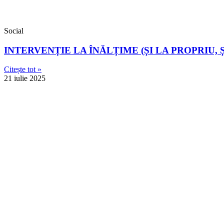
Social
INTERVENȚIE LA ÎNĂLȚIME (ȘI LA PROPRIU, 
Citește tot »
21 iulie 2025