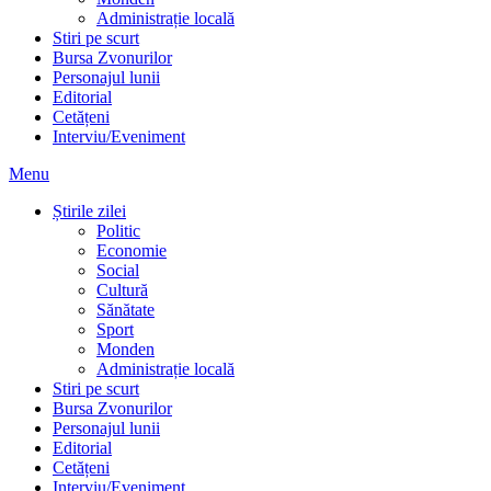
Administrație locală
Stiri pe scurt
Bursa Zvonurilor
Personajul lunii
Editorial
Cetățeni
Interviu/Eveniment
Menu
Știrile zilei
Politic
Economie
Social
Cultură
Sănătate
Sport
Monden
Administrație locală
Stiri pe scurt
Bursa Zvonurilor
Personajul lunii
Editorial
Cetățeni
Interviu/Eveniment