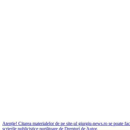
Atenție! Citarea materialelor de pe site-ul giurgiu-news.ro se poate fac
scrierile publicistice purtătoare de Drepturi de Autor.