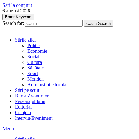
Sari la conținut
6 august 2026
Enter Keyword
Search for:
Caută
Search
Știrile zilei
Politic
Economie
Social
Cultură
Sănătate
Sport
Monden
Administrație locală
Stiri pe scurt
Bursa Zvonurilor
Personajul lunii
Editorial
Cetățeni
Interviu/Eveniment
Menu